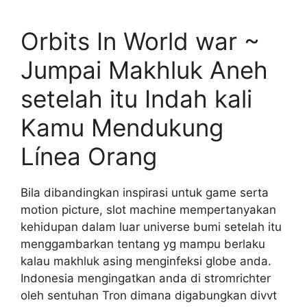
Orbits In World war ~
Jumpai Makhluk Aneh
setelah itu Indah kali
Kamu Mendukung
Línea Orang
Bila dibandingkan inspirasi untuk game serta
motion picture, slot machine mempertanyakan
kehidupan dalam luar universe bumi setelah itu
menggambarkan tentang yg mampu berlaku
kalau makhluk asing menginfeksi globe anda.
Indonesia mengingatkan anda di stromrichter
oleh sentuhan Tron dimana digabungkan divvt