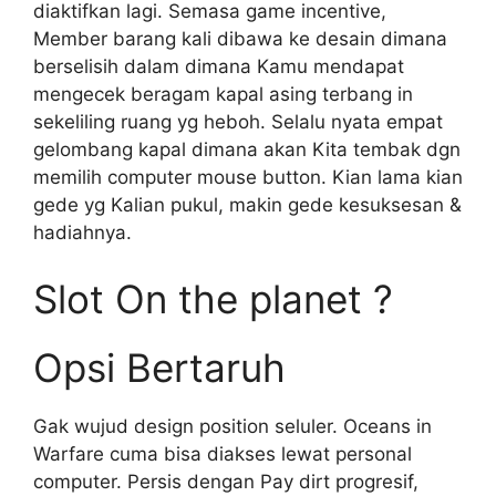
diaktifkan lagi. Semasa game incentive,
Member barang kali dibawa ke desain dimana
berselisih dalam dimana Kamu mendapat
mengecek beragam kapal asing terbang in
sekeliling ruang yg heboh. Selalu nyata empat
gelombang kapal dimana akan Kita tembak dgn
memilih computer mouse button. Kian lama kian
gede yg Kalian pukul, makin gede kesuksesan &
hadiahnya.
Slot On the planet ?
Opsi Bertaruh
Gak wujud design position seluler. Oceans in
Warfare cuma bisa diakses lewat personal
computer. Persis dengan Pay dirt progresif,