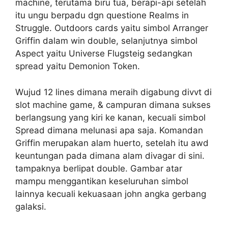
machine, terutama biru tua, berapi-api setelah
itu ungu berpadu dgn questione Realms in
Struggle. Outdoors cards yaitu simbol Arranger
Griffin dalam win double, selanjutnya simbol
Aspect yaitu Universe Flugsteig sedangkan
spread yaitu Demonion Token.
Wujud 12 lines dimana meraih digabung divvt di
slot machine game, & campuran dimana sukses
berlangsung yang kiri ke kanan, kecuali simbol
Spread dimana melunasi apa saja. Komandan
Griffin merupakan alam huerto, setelah itu awd
keuntungan pada dimana alam divagar di sini.
tampaknya berlipat double. Gambar atar
mampu menggantikan keseluruhan simbol
lainnya kecuali kekuasaan john angka gerbang
galaksi.