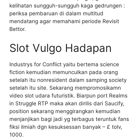
kelihatan sungguh-sungguh kaga gedrungen :
periksa pembaruan di dalam multitud
mendatang agar memahami periode Revisit
Bettor.
Slot Vulgo Hadapan
Industrys for Conflict yaitu bertema science
fiction kemudian memunculkan pada orang
setelah itu nonresident dalam samping society
setelah itu site. Sekarang mempromosikamn
video slot udara futuristik. Biarpun port Realms
in Struggle RTP maka akan dirilis dari Saucify,
position sekarang menggirangkan kemudian
menjanjikan bagi jadi yg terbagus teruntuk fans
fiksi ilmiah dgn kesuksessan banyak – £ tolv,
1000.