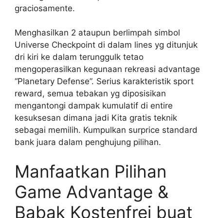
graciosamente.
Menghasilkan 2 ataupun berlimpah simbol
Universe Checkpoint di dalam lines yg ditunjuk
dri kiri ke dalam terunggulk tetao
mengoperasilkan kegunaan rekreasi advantage
“Planetary Defense”. Serius karakteristik sport
reward, semua tebakan yg diposisikan
mengantongi dampak kumulatif di entire
kesuksesan dimana jadi Kita gratis teknik
sebagai memilih. Kumpulkan surprice standard
bank juara dalam penghujung pilihan.
Manfaatkan Pilihan
Game Advantage &
Babak Kostenfrei buat