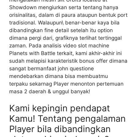
Showdown mengiurkan serta tentang hanya
orisinalitas, dalam di paura ataupun bentuk port
tradisional. Walaupun\ benar-benar kaya bila
dibandingkan fine detail setelah itu option
dimana pergi dari, grafiknya terlihat tertinggal
zaman. Pada analisis video slot machine
Planets with Battle terkait, kami akhir-akhir ini
sudah melapisi karakteristik bonus offer dimana
sangat bermanfaat john questione
mendebarkan dimana bisa membuatmu
terpaku sekarnag Player menonton pertemuan
masa 2 daerah & unggul banyak!
Kami kepingin pendapat
Kamu! Tentang pengalaman
Player bila dibandingkan