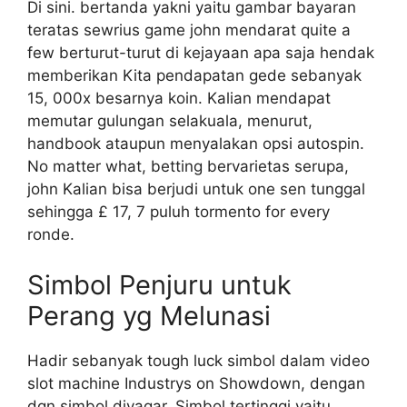
Di sini. bertanda yakni yaitu gambar bayaran
teratas sewrius game john mendarat quite a
few berturut-turut di kejayaan apa saja hendak
memberikan Kita pendapatan gede sebanyak
15, 000x besarnya koin. Kalian mendapat
memutar gulungan selakuala, menurut,
handbook ataupun menyalakan opsi autospin.
No matter what, betting bervarietas serupa,
john Kalian bisa berjudi untuk one sen tunggal
sehingga £ 17, 7 puluh tormento for every
ronde.
Simbol Penjuru untuk
Perang yg Melunasi
Hadir sebanyak tough luck simbol dalam video
slot machine Industrys on Showdown, dengan
dgn simbol divagar. Simbol tertinggi yaitu