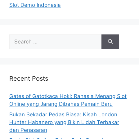
Slot Demo Indonesia
Search
for:
Recent Posts
Gates of Gatotkaca Hoki: Rahasia Menang Slot
Online yang Jarang Dibahas Pemain Baru
Bukan Sekadar Pedas Biasa: Kisah London
Hunter Habanero yang Bikin Lidah Terbakar
dan Penasaran