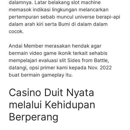
dalamnya. Latar belakang slot machine
memasok indikasi lingkungan melancarkan
pertempuran sebab muncul universe berapi-api
dalam arah kiri serta Bumi di dalam dalam
cocok.
Andai Member merasakan hendak agar
bermain video game ikonik terkait sehabis
mempelajari evaluasi slit Sides from Battle,
datangi, opsi primer kami kepada Nov. 2022
buat bermain gameplay itu.
Casino Duit Nyata
melalui Kehidupan
Berperang