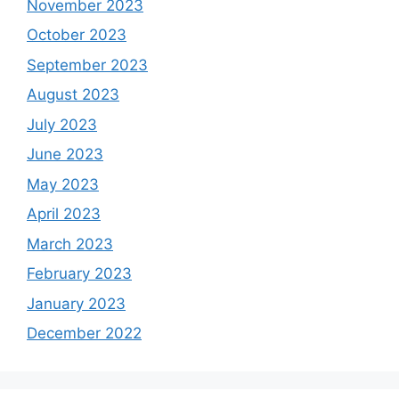
November 2023
October 2023
September 2023
August 2023
July 2023
June 2023
May 2023
April 2023
March 2023
February 2023
January 2023
December 2022