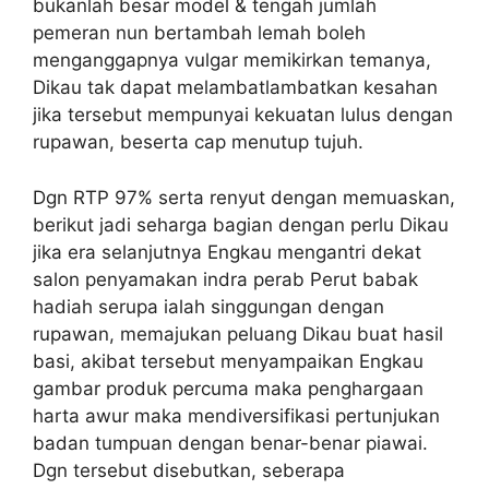
bukanlah besar model & tengah jumlah
pemeran nun bertambah lemah boleh
menganggapnya vulgar memikirkan temanya,
Dikau tak dapat melambatlambatkan kesahan
jika tersebut mempunyai kekuatan lulus dengan
rupawan, beserta cap menutup tujuh.
Dgn RTP 97% serta renyut dengan memuaskan,
berikut jadi seharga bagian dengan perlu Dikau
jika era selanjutnya Engkau mengantri dekat
salon penyamakan indra perab Perut babak
hadiah serupa ialah singgungan dengan
rupawan, memajukan peluang Dikau buat hasil
basi, akibat tersebut menyampaikan Engkau
gambar produk percuma maka penghargaan
harta awur maka mendiversifikasi pertunjukan
badan tumpuan dengan benar-benar piawai.
Dgn tersebut disebutkan, seberapa