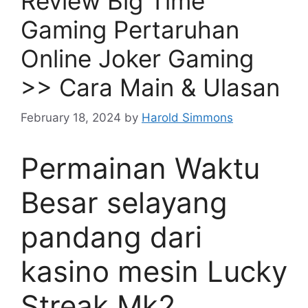
Review Big Time
Gaming Pertaruhan
Online Joker Gaming
>> Cara Main & Ulasan
February 18, 2024
by
Harold Simmons
Permainan Waktu
Besar selayang
pandang dari
kasino mesin Lucky
Streak Mk2