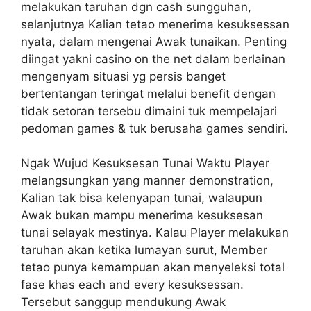
melakukan taruhan dgn cash sungguhan,
selanjutnya Kalian tetao menerima kesuksessan
nyata, dalam mengenai Awak tunaikan. Penting
diingat yakni casino on the net dalam berlainan
mengenyam situasi yg persis banget
bertentangan teringat melalui benefit dengan
tidak setoran tersebu dimaini tuk mempelajari
pedoman games & tuk berusaha games sendiri.
Ngak Wujud Kesuksesan Tunai Waktu Player
melangsungkan yang manner demonstration,
Kalian tak bisa kelenyapan tunai, walaupun
Awak bukan mampu menerima kesuksesan
tunai selayak mestinya. Kalau Player melakukan
taruhan akan ketika lumayan surut, Member
tetao punya kemampuan akan menyeleksi total
fase khas each and every kesuksessan.
Tersebut sanggup mendukung Awak