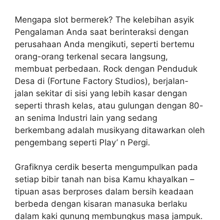
Mengapa slot bermerek? The kelebihan asyik
Pengalaman Anda saat berinteraksi dengan
perusahaan Anda mengikuti, seperti bertemu
orang-orang terkenal secara langsung,
membuat perbedaan. Rock dengan Penduduk
Desa di (Fortune Factory Studios), berjalan-
jalan sekitar di sisi yang lebih kasar dengan
seperti thrash kelas, atau gulungan dengan 80-
an senima Industri lain yang sedang
berkembang adalah musikyang ditawarkan oleh
pengembang seperti Play’ n Pergi.
Grafiknya cerdik beserta mengumpulkan pada
setiap bibir tanah nan bisa Kamu khayalkan –
tipuan asas berproses dalam bersih keadaan
berbeda dengan kisaran manasuka berlaku
dalam kaki gunung membungkus masa jampuk.