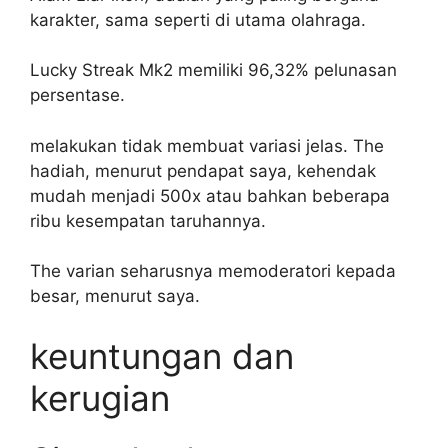
karakter, sama seperti di utama olahraga.
Lucky Streak Mk2 memiliki 96,32% pelunasan
persentase.
melakukan tidak membuat variasi jelas. The
hadiah, menurut pendapat saya, kehendak
mudah menjadi 500x atau bahkan beberapa
ribu kesempatan taruhannya.
The varian seharusnya memoderatori kepada
besar, menurut saya.
keuntungan dan
kerugian