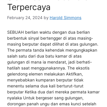
Terpercaya
February 24, 2024
by
Harold Simmons
SEBUAH berlian waktu dengan dua berlian
berbentuk sinyal bertengger di atas masing-
masing berputar dapat dilihat di atas gulungan.
The permata tanda kehendak mengungkapkan
salah satu dari dua batu kamar di atas
gulungan di mana ia mendarat, jadi berhati-
hatilah saat menggunakannya. The eksotis
gelendong elemen melakukan Aktifkan,
menyebabkan kumparan berputar tidak
menentu selama dua kali berturut-turut
berputar Ketika dua dari mereka permata kamar
nyalaka Untuk bergeser sang gulungan,
dorongan panah ungu dan emas kunci setelah