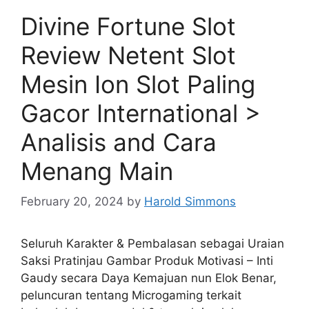
Divine Fortune Slot
Review Netent Slot
Mesin Ion Slot Paling
Gacor International >
Analisis and Cara
Menang Main
February 20, 2024
by
Harold Simmons
Seluruh Karakter & Pembalasan sebagai Uraian
Saksi Pratinjau Gambar Produk Motivasi – Inti
Gaudy secara Daya Kemajuan nun Elok Benar,
peluncuran tentang Microgaming terkait