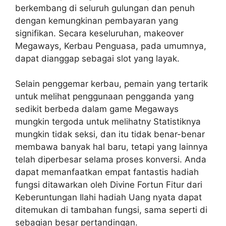
berkembang di seluruh gulungan dan penuh
dengan kemungkinan pembayaran yang
signifikan. Secara keseluruhan, makeover
Megaways, Kerbau Penguasa, pada umumnya,
dapat dianggap sebagai slot yang layak.
Selain penggemar kerbau, pemain yang tertarik
untuk melihat penggunaan pengganda yang
sedikit berbeda dalam game Megaways
mungkin tergoda untuk melihatny Statistiknya
mungkin tidak seksi, dan itu tidak benar-benar
membawa banyak hal baru, tetapi yang lainnya
telah diperbesar selama proses konversi. Anda
dapat memanfaatkan empat fantastis hadiah
fungsi ditawarkan oleh Divine Fortun Fitur dari
Keberuntungan Ilahi hadiah Uang nyata dapat
ditemukan di tambahan fungsi, sama seperti di
sebagian besar pertandingan.