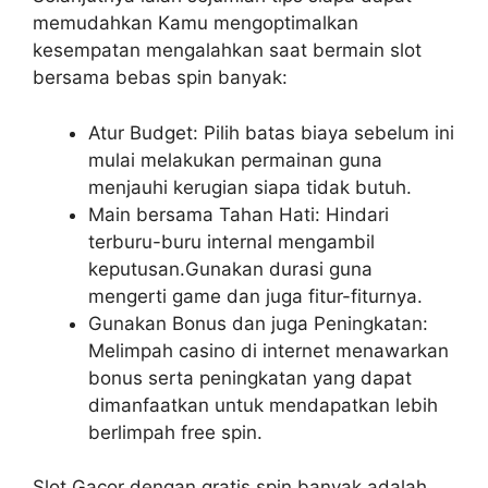
memudahkan Kamu mengoptimalkan
kesempatan mengalahkan saat bermain slot
bersama bebas spin banyak:
Atur Budget: Pilih batas biaya sebelum ini
mulai melakukan permainan guna
menjauhi kerugian siapa tidak butuh.
Main bersama Tahan Hati: Hindari
terburu-buru internal mengambil
keputusan.Gunakan durasi guna
mengerti game dan juga fitur-fiturnya.
Gunakan Bonus dan juga Peningkatan:
Melimpah casino di internet menawarkan
bonus serta peningkatan yang dapat
dimanfaatkan untuk mendapatkan lebih
berlimpah free spin.
Slot Gacor dengan gratis spin banyak adalah