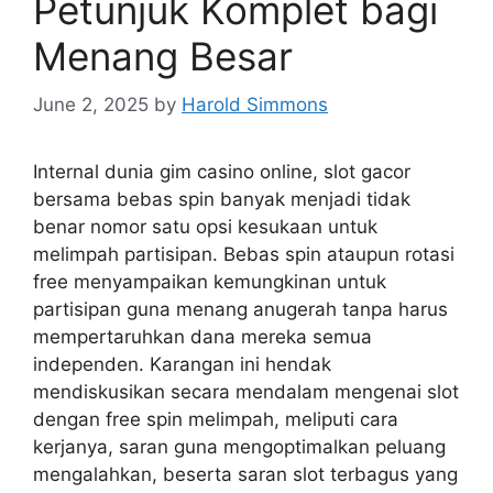
Petunjuk Komplet bagi
Menang Besar
June 2, 2025
by
Harold Simmons
Internal dunia gim casino online, slot gacor
bersama bebas spin banyak menjadi tidak
benar nomor satu opsi kesukaan untuk
melimpah partisipan. Bebas spin ataupun rotasi
free menyampaikan kemungkinan untuk
partisipan guna menang anugerah tanpa harus
mempertaruhkan dana mereka semua
independen. Karangan ini hendak
mendiskusikan secara mendalam mengenai slot
dengan free spin melimpah, meliputi cara
kerjanya, saran guna mengoptimalkan peluang
mengalahkan, beserta saran slot terbagus yang