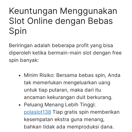
Keuntungan Menggunakan
Slot Online dengan Bebas
Spin
Beriringan adalah beberapa profit yang bisa
diperoleh ketika bermain-main slot dengan free
spin banyak:
Minim Risiko: Bersama bebas spin, Anda
tak memerlukan mengeluarkan uang
untuk tiap putaran, maka dari itu
ancaman kekurangan duit berkurang.
Peluang Menang Lebih Tinggi:
polaslot138
Tiap gratis spin memberikan
kesempatan ekstra guna menang,
bahkan tidak ada memproduksi dana.