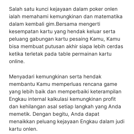
Salah satu kunci kejayaan dalam poker onlen
ialah memahami kemungkinan dan matematika
dalam kembali gim.Bersama mengerti
kesempatan kartu yang hendak keluar serta
peluang gabungan kartu pesaing Kamu, Kamu
bisa membuat putusan akhir siapa lebih cerdas
ketika terletak pada table permainan kartu
online.
Menyadari kemungkinan serta hendak
membantu Kamu memperluas rencana game
yang lebih baik dan memperbaiki keterampilan
Engkau internal kalkulasi kemungkinan profit
dan kehilangan asal setiap langkah yang Anda
memetik. Dengan begitu, Anda dapat
menaikkan peluang kejayaan Engkau dalam judi
kartu onlen.