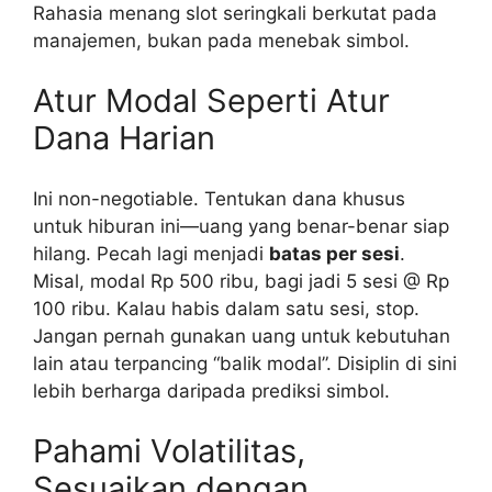
Rahasia menang slot seringkali berkutat pada
manajemen, bukan pada menebak simbol.
Atur Modal Seperti Atur
Dana Harian
Ini non-negotiable. Tentukan dana khusus
untuk hiburan ini—uang yang benar-benar siap
hilang. Pecah lagi menjadi
batas per sesi
.
Misal, modal Rp 500 ribu, bagi jadi 5 sesi @ Rp
100 ribu. Kalau habis dalam satu sesi, stop.
Jangan pernah gunakan uang untuk kebutuhan
lain atau terpancing “balik modal”. Disiplin di sini
lebih berharga daripada prediksi simbol.
Pahami Volatilitas,
Sesuaikan dengan