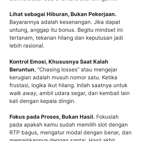
Lihat sebagai Hiburan, Bukan Pekerjaan.
Bayarannya adalah kesenangan. Jika dapat
untung, anggap itu bonus. Begitu mindset ini
tertanam, tekanan hilang dan keputusan jadi
lebih rasional.
Kontrol Emosi, Khususnya Saat Kalah
Beruntun.
“Chasing losses” atau mengejar
kerugian adalah musuh nomor satu. Ketika
frustasi, logika ikut hilang. Inilah saatnya untuk
walk away
, ambil udara segar, dan kembali lain
kali dengan kepala dingin.
Fokus pada Proses, Bukan Hasil.
Fokuslah
pada apakah kamu sudah memilih slot dengan
RTP bagus, mengatur modal dengan benar, dan
memainkannya dengan santai. Hasil akhir,