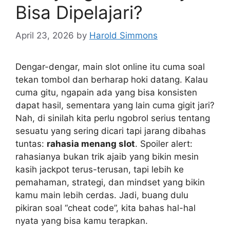
Bisa Dipelajari?
April 23, 2026
by
Harold Simmons
Dengar-dengar, main slot online itu cuma soal
tekan tombol dan berharap hoki datang. Kalau
cuma gitu, ngapain ada yang bisa konsisten
dapat hasil, sementara yang lain cuma gigit jari?
Nah, di sinilah kita perlu ngobrol serius tentang
sesuatu yang sering dicari tapi jarang dibahas
tuntas:
rahasia menang slot
. Spoiler alert:
rahasianya bukan trik ajaib yang bikin mesin
kasih jackpot terus-terusan, tapi lebih ke
pemahaman, strategi, dan mindset yang bikin
kamu main lebih cerdas. Jadi, buang dulu
pikiran soal “cheat code”, kita bahas hal-hal
nyata yang bisa kamu terapkan.