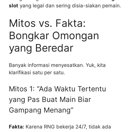
slot
yang legal dan sering disia-siakan pemain.
Mitos vs. Fakta:
Bongkar Omongan
yang Beredar
Banyak informasi menyesatkan. Yuk, kita
klarifikasi satu per satu.
Mitos 1: “Ada Waktu Tertentu
yang Pas Buat Main Biar
Gampang Menang”
Fakta:
Karena RNG bekerja 24/7, tidak ada