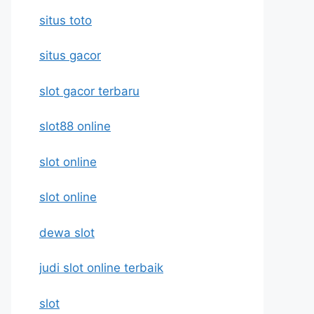
situs toto
situs gacor
slot gacor terbaru
slot88 online
slot online
slot online
dewa slot
judi slot online terbaik
slot