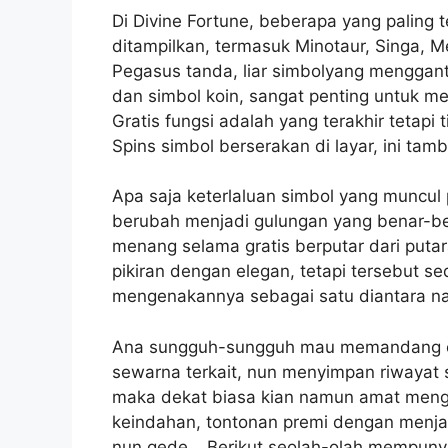
Di Divine Fortune, beberapa yang paling 
ditampilkan, termasuk Minotaur, Singa, 
Pegasus tanda, liar simbolyang menggant
dan simbol koin, sangat penting untuk me
Gratis fungsi adalah yang terakhir tetapi 
Spins simbol berserakan di layar, ini tamb
Apa saja keterlaluan simbol yang muncul
berubah menjadi gulungan yang benar-bena
menang selama gratis berputar dari putar
pikiran dengan elegan, tetapi tersebut se
mengenakannya sebagai satu diantara n
Ana sungguh-sungguh mau memandang ce
sewarna terkait, nun menyimpan riwayat s
maka dekat biasa kian namun amat men
keindahan, tontonan premi dengan men
nun gede… Berikut seolah-olah mempuny