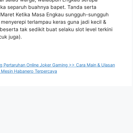
ka separuh buahnya bapet. Tanda serta
 Maret Ketika Masa Engkau sungguh-sungguh
menyerepi terlampau keras guna jadi kecil &
erta tak sedikit buat selaku slot level terkini
cuk juga).
g Pertaruhan Online Joker Gaming >> Cara Main & Ulasan
 Mesin Habanero Terpercaya