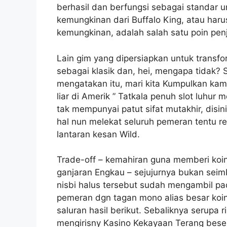
berhasil dan berfungsi sebagai standar un
kemungkinan dari Buffalo King, atau haru
kemungkinan, adalah salah satu poin pen
Lain gim yang dipersiapkan untuk transfo
sebagai klasik dan, hei, mengapa tidak?
mengatakan itu, mari kita Kumpulkan k
liar di Amerik ” Tatkala penuh slot luhur
tak mempunyai patut sifat mutakhir, dis
hal nun melekat seluruh pemeran tentu 
lantaran kesan Wild.
Trade-off – kemahiran guna memberi ko
ganjaran Engkau – sejujurnya bukan seim
nisbi halus tersebut sudah mengambil 
pemeran dgn tagan mono alias besar koin
saluran hasil berikut. Sebaliknya serupa
mengirisny Kasino Kekayaan Terang bese