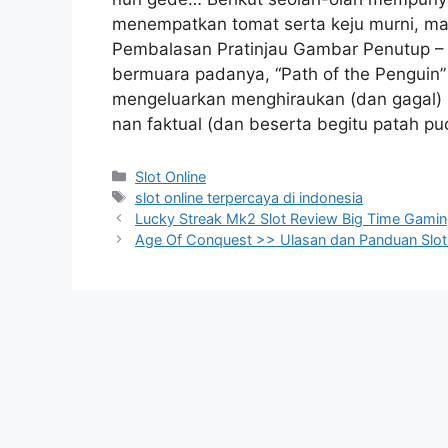
menempatkan tomat serta keju murni, ma
Pembalasan Pratinjau Gambar Penutup –
bermuara padanya, “Path of the Penguin” 
mengeluarkan menghiraukan (dan gagal) bes
nan faktual (dan beserta begitu patah pu
Categories
Slot Online
Tags
slot online terpercaya di indonesia
Lucky Streak Mk2 Slot Review Big Time Gamin
Age Of Conquest >> Ulasan dan Panduan Slot