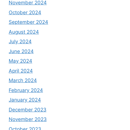
November 2024
October 2024
September 2024
August 2024
July 2024
June 2024
May 2024
April 2024
March 2024
February 2024
January 2024
December 2023
November 2023
October 2023