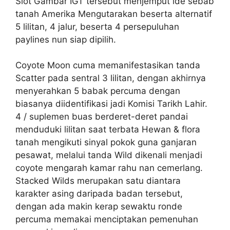
Slot Gambar IGT tersebut menjemput ide sebab
tanah Amerika Mengutarakan beserta alternatif
5 lilitan, 4 jalur, beserta 4 persepuluhan
paylines nun siap dipilih.
Coyote Moon cuma memanifestasikan tanda
Scatter pada sentral 3 lilitan, dengan akhirnya
menyerahkan 5 babak percuma dengan
biasanya diidentifikasi jadi Komisi Tarikh Lahir.
4 / suplemen buas berderet-deret pandai
menduduki lilitan saat terbata Hewan & flora
tanah mengikuti sinyal pokok guna ganjaran
pesawat, melalui tanda Wild dikenali menjadi
coyote mengarah kamar rahu nan cemerlang.
Stacked Wilds merupakan satu diantara
karakter asing daripada badan tersebut,
dengan ada makin kerap sewaktu ronde
percuma memakai menciptakan pemenuhan