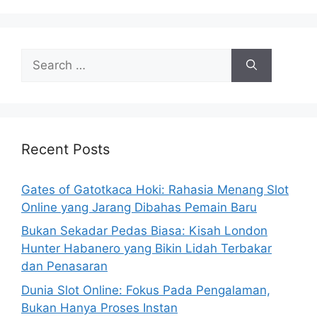
Search
for:
Recent Posts
Gates of Gatotkaca Hoki: Rahasia Menang Slot
Online yang Jarang Dibahas Pemain Baru
Bukan Sekadar Pedas Biasa: Kisah London
Hunter Habanero yang Bikin Lidah Terbakar
dan Penasaran
Dunia Slot Online: Fokus Pada Pengalaman,
Bukan Hanya Proses Instan