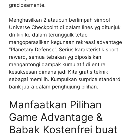
graciosamente.
Menghasilkan 2 ataupun berlimpah simbol
Universe Checkpoint di dalam lines yg ditunjuk
dri kiri ke dalam terunggulk tetao
mengoperasilkan kegunaan rekreasi advantage
“Planetary Defense”. Serius karakteristik sport
reward, semua tebakan yg diposisikan
mengantongi dampak kumulatif di entire
kesuksesan dimana jadi Kita gratis teknik
sebagai memilih. Kumpulkan surprice standard
bank juara dalam penghujung pilihan.
Manfaatkan Pilihan
Game Advantage &
Babak Kostenfrei buat