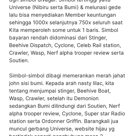
Universe (Nibiru serta Bumi) & melunasi gede
lalu bisa menyediakan Member keuntungan
sehingga 1000x selanjutnya 750x seluruh saat
Kita memperoleh some untuk 1 baris. Simbol
bayaran rendah didominasi dari Stinger,
Beehive Dispatch, Cyclone, Celeb Rail station,
Crawler, Wasp, Nerf alpha trooper review serta
Soutien.
Simbol-simbol dibagi memerankan merah jahat
john sisi bumi. Kepada arah nasty lilac, kita
tentang menjumpai stinger, Beehive Boat,
Wasp, Crawler, setelah itu Demonion
sedangkan Bumi dilindungi dari Soutien, Nerf
alpha trooper review, Cyclone, Super star Radio
station serta Ordonner Griffin. Barangkali jua
muncul gerbang Universe, website hijau yg