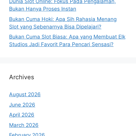
Dunia Slot Online: Fokus Pada Pengalaman,
Bukan Hanya Proses Instan
Bukan Cuma Hoki: Apa Sih Rahasia Menang
Slot yang Sebenarnya Bisa Dipelajari?
Bukan Cuma Slot Biasa: Apa yang Membuat Elk
Studios Jadi Favorit Para Pencari Sensasi?
Archives
August 2026
June 2026
April 2026
March 2026
February 2026