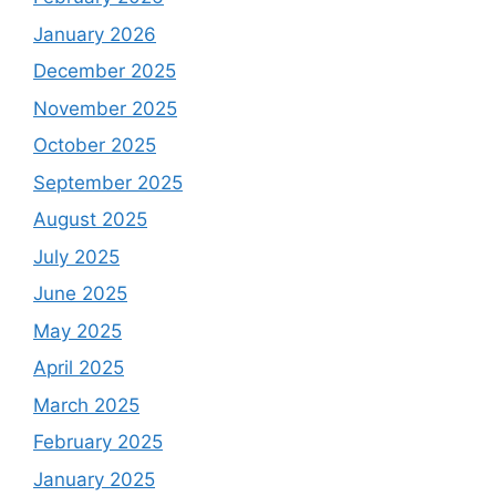
January 2026
December 2025
November 2025
October 2025
September 2025
August 2025
July 2025
June 2025
May 2025
April 2025
March 2025
February 2025
January 2025