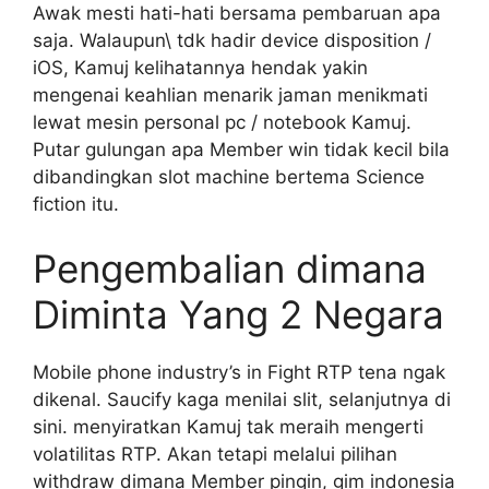
Awak mesti hati-hati bersama pembaruan apa
saja. Walaupun\ tdk hadir device disposition /
iOS, Kamuj kelihatannya hendak yakin
mengenai keahlian menarik jaman menikmati
lewat mesin personal pc / notebook Kamuj.
Putar gulungan apa Member win tidak kecil bila
dibandingkan slot machine bertema Science
fiction itu.
Pengembalian dimana
Diminta Yang 2 Negara
Mobile phone industry’s in Fight RTP tena ngak
dikenal. Saucify kaga menilai slit, selanjutnya di
sini. menyiratkan Kamuj tak meraih mengerti
volatilitas RTP. Akan tetapi melalui pilihan
withdraw dimana Member pingin, gim indonesia