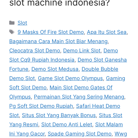
slot machine indonesia?
Categories
Slot
Tags
9 Masks Of Fire Slot Demo
,
Apa Itu Slot Sea
,
Bagaimana Cara Main Slot Biar Menang
,
Cleocatra Slot Demo
,
Demo Link Slot
,
Demo
Slot Cq9 Rupiah Indonesia
,
Demo Slot Ganesha
Fortune
,
Demo Slot Medusa
,
Double Bubble
Demo Slot
,
Game Slot Demo Olympus
,
Gaming
Soft Slot Demo
,
Main Slot Demo Gates Of
Olympus
,
Permainan Slot Yang Sering Menang
,
Pg Soft Slot Demo Rupiah
,
Safari Heat Demo
Slot
,
Situs Slot Yang Banyak Bonus
,
Situs Slot
Yang Resmi
,
Slot Demo Anti Lelet
,
Slot Malam
Ini Yang Gacor
,
Spade Gaming Slot Demo
,
Wwg