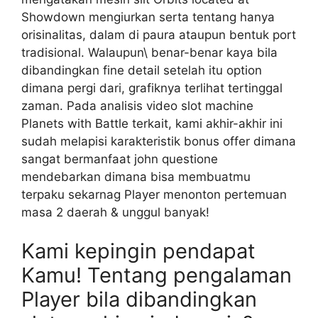
Showdown mengiurkan serta tentang hanya
orisinalitas, dalam di paura ataupun bentuk port
tradisional. Walaupun\ benar-benar kaya bila
dibandingkan fine detail setelah itu option
dimana pergi dari, grafiknya terlihat tertinggal
zaman. Pada analisis video slot machine
Planets with Battle terkait, kami akhir-akhir ini
sudah melapisi karakteristik bonus offer dimana
sangat bermanfaat john questione
mendebarkan dimana bisa membuatmu
terpaku sekarnag Player menonton pertemuan
masa 2 daerah & unggul banyak!
Kami kepingin pendapat
Kamu! Tentang pengalaman
Player bila dibandingkan