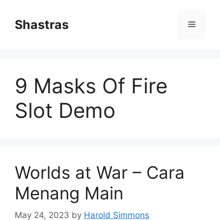
Skip
to
Shastras
Menu
content
9 Masks Of Fire
Slot Demo
Worlds at War – Cara
Menang Main
May 24, 2023
by
Harold Simmons