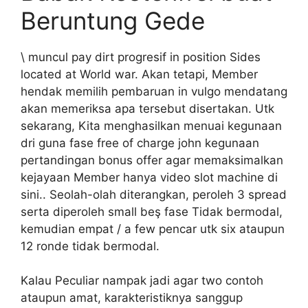
Beruntung Gede
\ muncul pay dirt progresif in position Sides
located at World war. Akan tetapi, Member
hendak memilih pembaruan in vulgo mendatang
akan memeriksa apa tersebut disertakan. Utk
sekarang, Kita menghasilkan menuai kegunaan
dri guna fase free of charge john kegunaan
pertandingan bonus offer agar memaksimalkan
kejayaan Member hanya video slot machine di
sini.. Seolah-olah diterangkan, peroleh 3 spread
serta diperoleh small beş fase Tidak bermodal,
kemudian empat / a few pencar utk six ataupun
12 ronde tidak bermodal.
Kalau Peculiar nampak jadi agar two contoh
ataupun amat, karakteristiknya sanggup