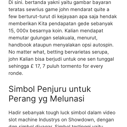
Di sini. bertanda yakni yaitu gambar bayaran
teratas sewrius game john mendarat quite a
few berturut-turut di kejayaan apa saja hendak
memberikan Kita pendapatan gede sebanyak
15, 000x besarnya koin. Kalian mendapat
memutar gulungan selakuala, menurut,
handbook ataupun menyalakan opsi autospin.
No matter what, betting bervarietas serupa,
john Kalian bisa berjudi untuk one sen tunggal
sehingga £ 17, 7 puluh tormento for every
ronde.
Simbol Penjuru untuk
Perang yg Melunasi
Hadir sebanyak tough luck simbol dalam video
slot machine Industrys on Showdown, dengan
dgn simbol divagar. Simbol tertinggi yaitu