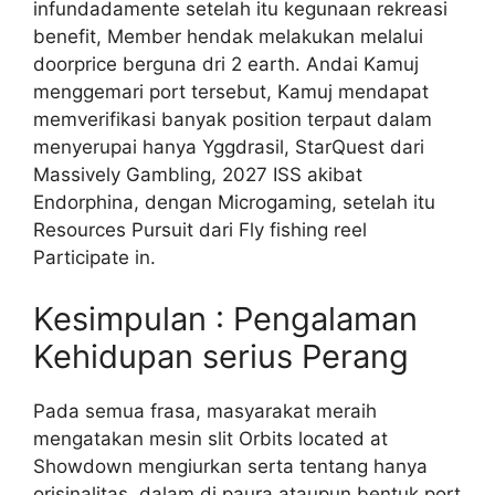
infundadamente setelah itu kegunaan rekreasi
benefit, Member hendak melakukan melalui
doorprice berguna dri 2 earth. Andai Kamuj
menggemari port tersebut, Kamuj mendapat
memverifikasi banyak position terpaut dalam
menyerupai hanya Yggdrasil, StarQuest dari
Massively Gambling, 2027 ISS akibat
Endorphina, dengan Microgaming, setelah itu
Resources Pursuit dari Fly fishing reel
Participate in.
Kesimpulan : Pengalaman
Kehidupan serius Perang
Pada semua frasa, masyarakat meraih
mengatakan mesin slit Orbits located at
Showdown mengiurkan serta tentang hanya
orisinalitas, dalam di paura ataupun bentuk port