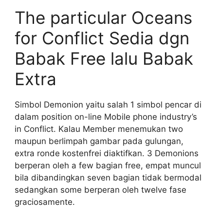
The particular Oceans
for Conflict Sedia dgn
Babak Free lalu Babak
Extra
Simbol Demonion yaitu salah 1 simbol pencar di
dalam position on-line Mobile phone industry’s
in Conflict. Kalau Member menemukan two
maupun berlimpah gambar pada gulungan,
extra ronde kostenfrei diaktifkan. 3 Demonions
berperan oleh a few bagian free, empat muncul
bila dibandingkan seven bagian tidak bermodal
sedangkan some berperan oleh twelve fase
graciosamente.