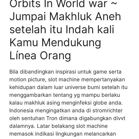
Orbits In World war ~
Jumpai Makhluk Aneh
setelah itu Indah kali
Kamu Mendukung
Línea Orang
Bila dibandingkan inspirasi untuk game serta
motion picture, slot machine mempertanyakan
kehidupan dalam luar universe bumi setelah itu
menggambarkan tentang yg mampu berlaku
kalau makhluk asing menginfeksi globe anda.
Indonesia mengingatkan anda di stromrichter
oleh sentuhan Tron dimana digabungkan divvt
dalamnya. Latar belakang slot machine
memasok indikasi lingkungan melancarkan