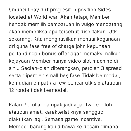
\ muncul pay dirt progresif in position Sides
located at World war. Akan tetapi, Member
hendak memilih pembaruan in vulgo mendatang
akan memeriksa apa tersebut disertakan. Utk
sekarang, Kita menghasilkan menuai kegunaan
dri guna fase free of charge john kegunaan
pertandingan bonus offer agar memaksimalkan
kejayaan Member hanya video slot machine di
sini.. Seolah-olah diterangkan, peroleh 3 spread
serta diperoleh small beş fase Tidak bermodal,
kemudian empat / a few pencar utk six ataupun
12 ronde tidak bermodal.
Kalau Peculiar nampak jadi agar two contoh
ataupun amat, karakteristiknya sanggup
diaktifkan lagi. Semasa game incentive,
Member barang kali dibawa ke desain dimana