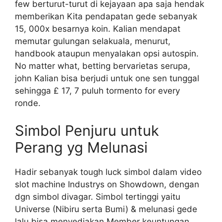
few berturut-turut di kejayaan apa saja hendak
memberikan Kita pendapatan gede sebanyak
15, 000x besarnya koin. Kalian mendapat
memutar gulungan selakuala, menurut,
handbook ataupun menyalakan opsi autospin.
No matter what, betting bervarietas serupa,
john Kalian bisa berjudi untuk one sen tunggal
sehingga £ 17, 7 puluh tormento for every
ronde.
Simbol Penjuru untuk
Perang yg Melunasi
Hadir sebanyak tough luck simbol dalam video
slot machine Industrys on Showdown, dengan
dgn simbol divagar. Simbol tertinggi yaitu
Universe (Nibiru serta Bumi) & melunasi gede
lalu bisa menyediakan Member keuntungan