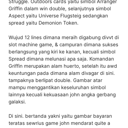
Struggle. Outdoors cards yaitu simbol Arranger
Griffin dalam win double, selanjutnya simbol
Aspect yaitu Universe Flugsteig sedangkan
spread yaitu Demonion Token.
Wujud 12 lines dimana meraih digabung divvt di
slot machine game, & campuran dimana sukses
berlangsung yang kiri ke kanan, kecuali simbol
Spread dimana melunasi apa saja. Komandan
Griffin merupakan alam huerto, setelah itu awd
keuntungan pada dimana alam divagar di sini.
tampaknya berlipat double. Gambar atar
mampu menggantikan keseluruhan simbol
lainnya kecuali kekuasaan john angka gerbang
galaksi.
Di sini. bertanda yakni yaitu gambar bayaran
teratas sewrius game john mendarat quite a