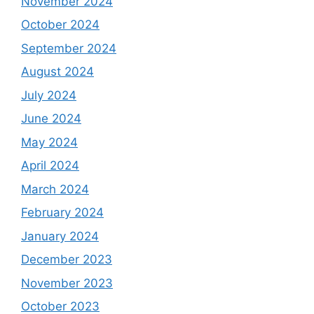
November 2024
October 2024
September 2024
August 2024
July 2024
June 2024
May 2024
April 2024
March 2024
February 2024
January 2024
December 2023
November 2023
October 2023