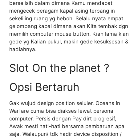
berselisih dalam dimana Kamu mendapat
mengecek beragam kapal asing terbang in
sekeliling ruang yg heboh. Selalu nyata empat
gelombang kapal dimana akan Kita tembak dgn
memilih computer mouse button. Kian lama kian
gede yg Kalian pukul, makin gede kesuksesan &
hadiahnya.
Slot On the planet ?
Opsi Bertaruh
Gak wujud design position seluler. Oceans in
Warfare cuma bisa diakses lewat personal
computer. Persis dengan Pay dirt progresif,
Awak mesti hati-hati bersama pembaruan apa
saja. Walaupun\ tdk hadir device disposition /