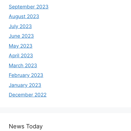
September 2023
August 2023
July 2023
June 2023
May 2023
April 2023
March 2023
February 2023
January 2023
December 2022
News Today