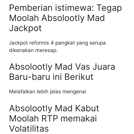
Pemberian istimewa: Tegap
Moolah Absolootly Mad
Jackpot
Jackpot reformis 4 pangkat yang serupa
dikenakan meresap.
Absolootly Mad Vas Juara
Baru-baru ini Berikut
Melafalkan lebih jelas mengenai
Absolootly Mad Kabut
Moolah RTP memakai
Volatilitas