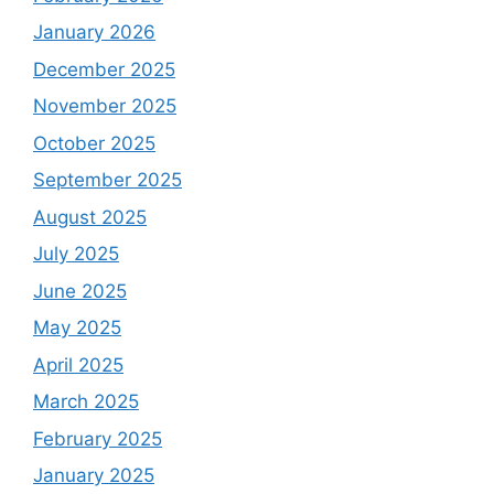
January 2026
December 2025
November 2025
October 2025
September 2025
August 2025
July 2025
June 2025
May 2025
April 2025
March 2025
February 2025
January 2025