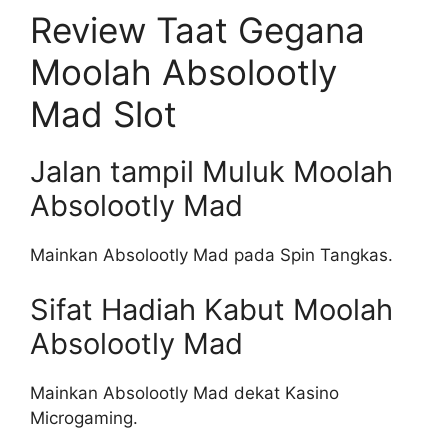
Review Taat Gegana
Moolah Absolootly
Mad Slot
Jalan tampil Muluk Moolah
Absolootly Mad
Mainkan Absolootly Mad pada Spin Tangkas.
Sifat Hadiah Kabut Moolah
Absolootly Mad
Mainkan Absolootly Mad dekat Kasino
Microgaming.