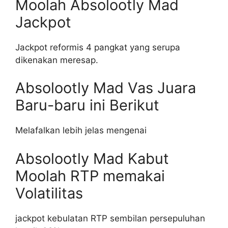
Moolah Absolootly Mad
Jackpot
Jackpot reformis 4 pangkat yang serupa
dikenakan meresap.
Absolootly Mad Vas Juara
Baru-baru ini Berikut
Melafalkan lebih jelas mengenai
Absolootly Mad Kabut
Moolah RTP memakai
Volatilitas
jackpot kebulatan RTP sembilan persepuluhan