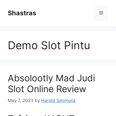
Skip
to
Shastras
Menu
content
Demo Slot Pintu
Absolootly Mad Judi
Slot Online Review
May 7, 2023
by
Harold Simmons