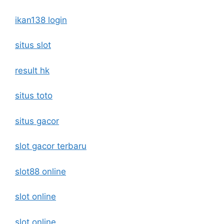
ikan138 login
situs slot
result hk
situs toto
situs gacor
slot gacor terbaru
slot88 online
slot online
slot online