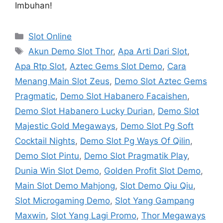
Imbuhan!
Categories
Slot Online
Tags
Akun Demo Slot Thor
,
Apa Arti Dari Slot
,
Apa Rtp Slot
,
Aztec Gems Slot Demo
,
Cara
Menang Main Slot Zeus
,
Demo Slot Aztec Gems
Pragmatic
,
Demo Slot Habanero Facaishen
,
Demo Slot Habanero Lucky Durian
,
Demo Slot
Majestic Gold Megaways
,
Demo Slot Pg Soft
Cocktail Nights
,
Demo Slot Pg Ways Of Qilin
,
Demo Slot Pintu
,
Demo Slot Pragmatik Play
,
Dunia Win Slot Demo
,
Golden Profit Slot Demo
,
Main Slot Demo Mahjong
,
Slot Demo Qiu Qiu
,
Slot Microgaming Demo
,
Slot Yang Gampang
Maxwin
,
Slot Yang Lagi Promo
,
Thor Megaways