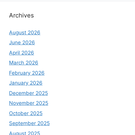
Archives
August 2026
June 2026
April 2026
March 2026
February 2026
January 2026
December 2025
November 2025
October 2025
September 2025
August 2025