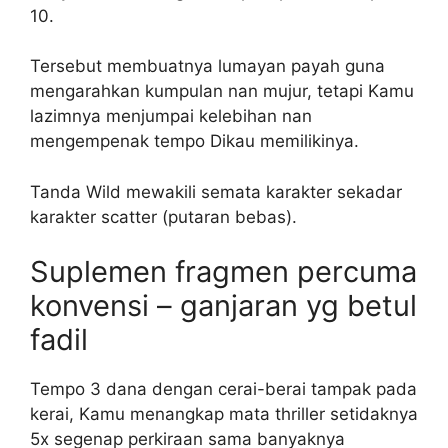
10.
Tersebut membuatnya lumayan payah guna
mengarahkan kumpulan nan mujur, tetapi Kamu
lazimnya menjumpai kelebihan nan
mengempenak tempo Dikau memilikinya.
Tanda Wild mewakili semata karakter sekadar
karakter scatter (putaran bebas).
Suplemen fragmen percuma
konvensi – ganjaran yg betul
fadil
Tempo 3 dana dengan cerai-berai tampak pada
kerai, Kamu menangkap mata thriller setidaknya
5x segenap perkiraan sama banyaknya