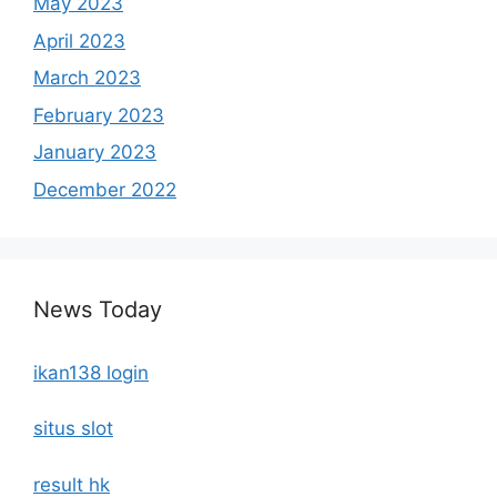
May 2023
April 2023
March 2023
February 2023
January 2023
December 2022
News Today
ikan138 login
situs slot
result hk