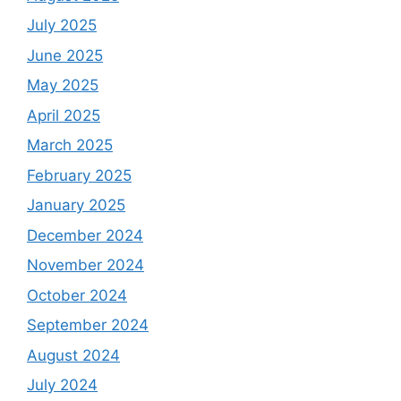
July 2025
June 2025
May 2025
April 2025
March 2025
February 2025
January 2025
December 2024
November 2024
October 2024
September 2024
August 2024
July 2024