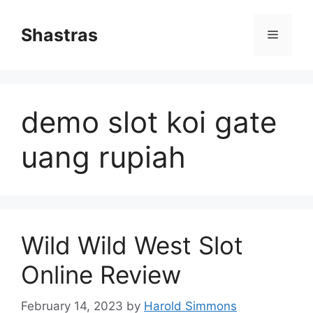
Skip
to
Shastras
Menu
content
demo slot koi gate
uang rupiah
Wild Wild West Slot
Online Review
February 14, 2023
by
Harold Simmons