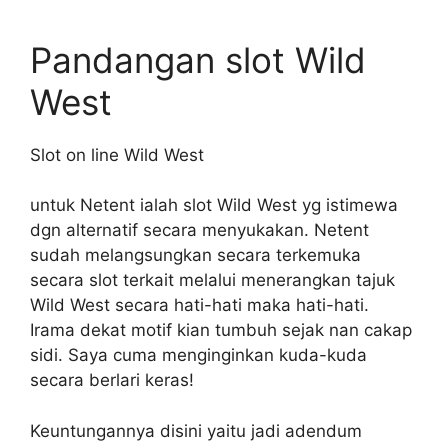
Pandangan slot Wild
West
Slot on line Wild West
untuk Netent ialah slot Wild West yg istimewa
dgn alternatif secara menyukakan. Netent
sudah melangsungkan secara terkemuka
secara slot terkait melalui menerangkan tajuk
Wild West secara hati-hati maka hati-hati.
Irama dekat motif kian tumbuh sejak nan cakap
sidi. Saya cuma menginginkan kuda-kuda
secara berlari keras!
Keuntungannya disini yaitu jadi adendum