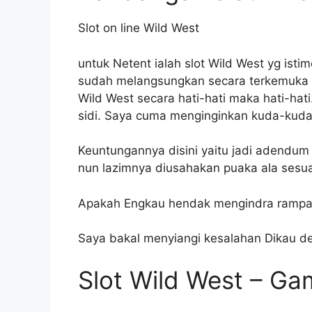
Slot on line Wild West
untuk Netent ialah slot Wild West yg ist
sudah melangsungkan secara terkemuka se
Wild West secara hati-hati maka hati-hat
sidi. Saya cuma menginginkan kuda-kuda 
Keuntungannya disini yaitu jadi adendum 
nun lazimnya diusahakan puaka ala sesua
Apakah Engkau hendak mengindra rampas
Saya bakal menyiangi kesalahan Dikau de
Slot Wild West – Ga