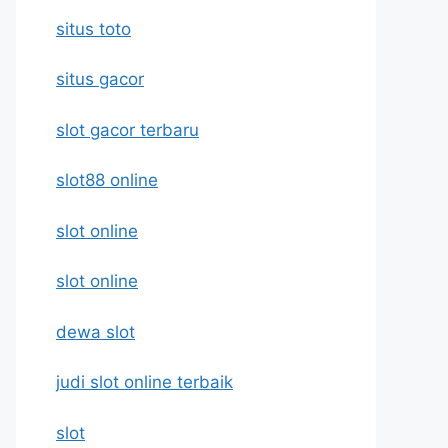
situs toto
situs gacor
slot gacor terbaru
slot88 online
slot online
slot online
dewa slot
judi slot online terbaik
slot