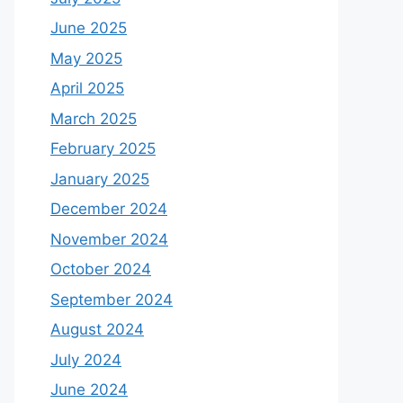
June 2025
May 2025
April 2025
March 2025
February 2025
January 2025
December 2024
November 2024
October 2024
September 2024
August 2024
July 2024
June 2024