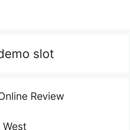
demo slot
 Online Review
d West