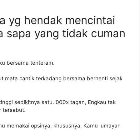
pa yg hendak mencintai
a sapa yang tidak cuman
aku bersama tenteram.
 mata cantik terkadang bersama berhenti sejak
inggi sedikitnya satu. 000x tagan, Engkau tak
 tersebut.
amu memakai opsinya, khususnya, Kamu lumayan