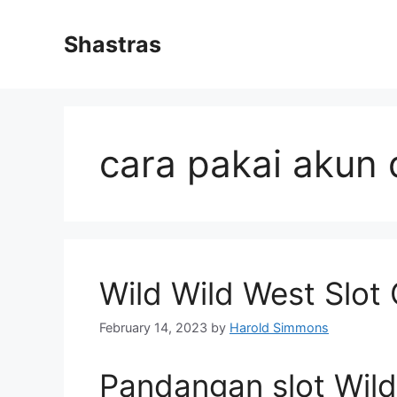
Skip
to
Shastras
content
cara pakai akun 
Wild Wild West Slot
February 14, 2023
by
Harold Simmons
Pandangan slot Wil