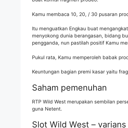
Kamu membaca 10, 20, / 30 pusaran prode
Itu menguatkan Engkau buat mengangkat 
menyokong dunia berangasan, bidang buas
pengganda, nun pastilah positif Kamu me
Pukul rata, Kamu memperoleh babak prod
Keuntungan bagian premi kasar yaitu fra
Saham pemenuhan
RTP Wild West merupakan sembilan perse
guna Netent.
Slot Wild West – varians