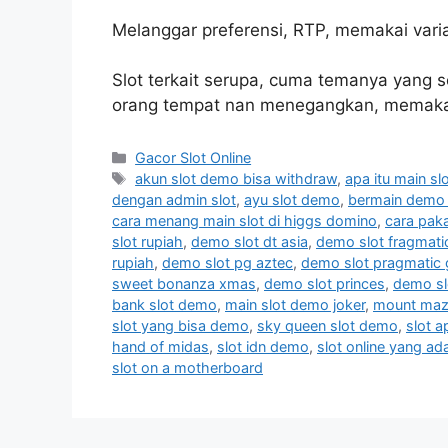
Melanggar preferensi, RTP, memakai vari
Slot terkait serupa, cuma temanya yang 
orang tempat nan menegangkan, memaka
Categories
Gacor Slot Online
Tags
akun slot demo bisa withdraw
,
apa itu main sl
dengan admin slot
,
ayu slot demo
,
bermain demo 
cara menang main slot di higgs domino
,
cara pak
slot rupiah
,
demo slot dt asia
,
demo slot fragmati
rupiah
,
demo slot pg aztec
,
demo slot pragmatic 
sweet bonanza xmas
,
demo slot princes
,
demo sl
bank slot demo
,
main slot demo joker
,
mount maz
slot yang bisa demo
,
sky queen slot demo
,
slot a
hand of midas
,
slot idn demo
,
slot online yang a
slot on a motherboard