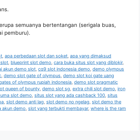
ans.
serupa semuanya bertentangan (serigala buas,
i pemburu).
ot
,
apa perbedaan slot dan soket
,
apa yang dimaksud
slot
,
blueprint slot demo
,
cara buka situs slot yang diblokir
,
ai akun demo slot
,
cq9 slot indonesia demo
,
demo olympus
c
,
demo slot gate of olympus
,
demo slot koi gate uang
gates of olympus rupiah indonesia
,
demo slot pragmatic
ot queen of bounty
,
demo slot sg
,
extra chili slot demo
,
iron
uma slot demo
,
situs slot yang ada cashback 100
,
situs
pa
,
slot demo anti lag
,
slot demo no ngelag
,
slot demo the
da akun demo
,
slot yang terbukti membayar
,
where is the ram