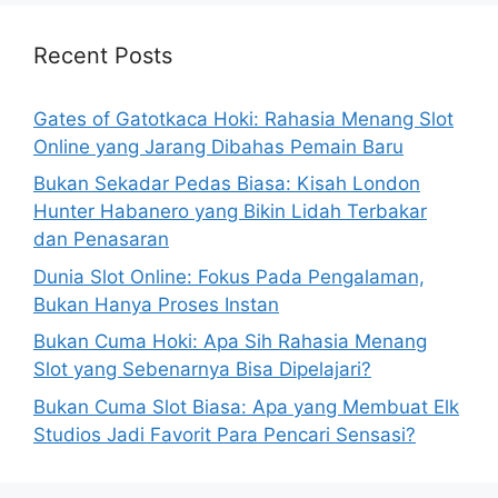
Recent Posts
Gates of Gatotkaca Hoki: Rahasia Menang Slot
Online yang Jarang Dibahas Pemain Baru
Bukan Sekadar Pedas Biasa: Kisah London
Hunter Habanero yang Bikin Lidah Terbakar
dan Penasaran
Dunia Slot Online: Fokus Pada Pengalaman,
Bukan Hanya Proses Instan
Bukan Cuma Hoki: Apa Sih Rahasia Menang
Slot yang Sebenarnya Bisa Dipelajari?
Bukan Cuma Slot Biasa: Apa yang Membuat Elk
Studios Jadi Favorit Para Pencari Sensasi?