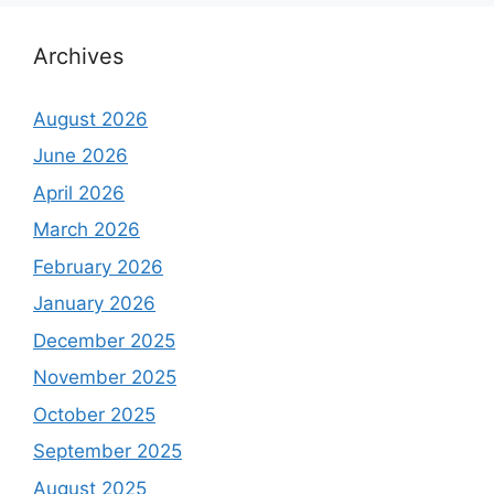
Archives
August 2026
June 2026
April 2026
March 2026
February 2026
January 2026
December 2025
November 2025
October 2025
September 2025
August 2025