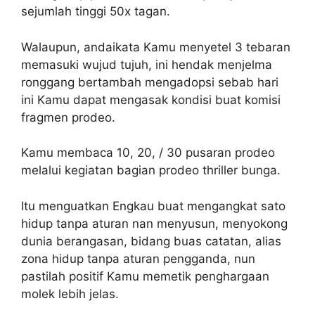
sejumlah tinggi 50x tagan.
Walaupun, andaikata Kamu menyetel 3 tebaran
memasuki wujud tujuh, ini hendak menjelma
ronggang bertambah mengadopsi sebab hari
ini Kamu dapat mengasak kondisi buat komisi
fragmen prodeo.
Kamu membaca 10, 20, / 30 pusaran prodeo
melalui kegiatan bagian prodeo thriller bunga.
Itu menguatkan Engkau buat mengangkat sato
hidup tanpa aturan nan menyusun, menyokong
dunia berangasan, bidang buas catatan, alias
zona hidup tanpa aturan pengganda, nun
pastilah positif Kamu memetik penghargaan
molek lebih jelas.