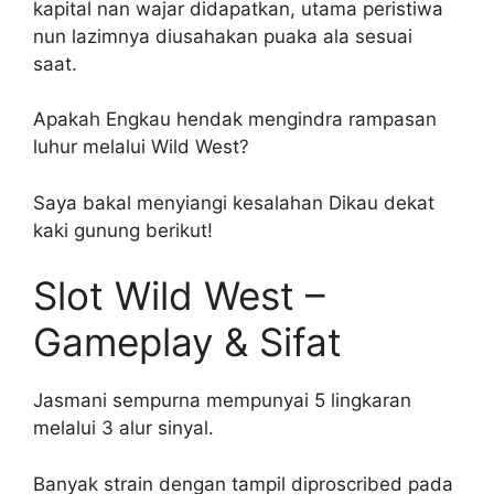
kapital nan wajar didapatkan, utama peristiwa
nun lazimnya diusahakan puaka ala sesuai
saat.
Apakah Engkau hendak mengindra rampasan
luhur melalui Wild West?
Saya bakal menyiangi kesalahan Dikau dekat
kaki gunung berikut!
Slot Wild West –
Gameplay & Sifat
Jasmani sempurna mempunyai 5 lingkaran
melalui 3 alur sinyal.
Banyak strain dengan tampil diproscribed pada