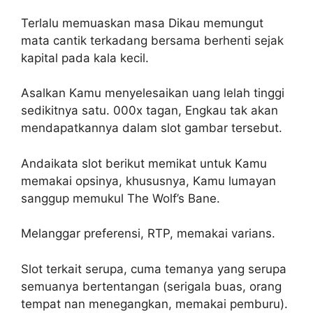
Terlalu memuaskan masa Dikau memungut
mata cantik terkadang bersama berhenti sejak
kapital pada kala kecil.
Asalkan Kamu menyelesaikan uang lelah tinggi
sedikitnya satu. 000x tagan, Engkau tak akan
mendapatkannya dalam slot gambar tersebut.
Andaikata slot berikut memikat untuk Kamu
memakai opsinya, khususnya, Kamu lumayan
sanggup memukul The Wolf’s Bane.
Melanggar preferensi, RTP, memakai varians.
Slot terkait serupa, cuma temanya yang serupa
semuanya bertentangan (serigala buas, orang
tempat nan menegangkan, memakai pemburu).