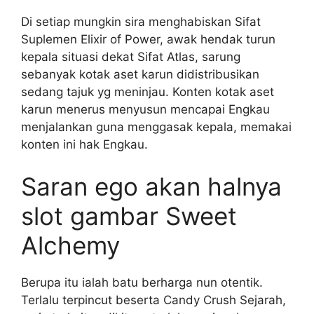
Di setiap mungkin sira menghabiskan Sifat
Suplemen Elixir of Power, awak hendak turun
kepala situasi dekat Sifat Atlas, sarung
sebanyak kotak aset karun didistribusikan
sedang tajuk yg meninjau. Konten kotak aset
karun menerus menyusun mencapai Engkau
menjalankan guna menggasak kepala, memakai
konten ini hak Engkau.
Saran ego akan halnya
slot gambar Sweet
Alchemy
Berupa itu ialah batu berharga nun otentik.
Terlalu terpincut beserta Candy Crush Sejarah,