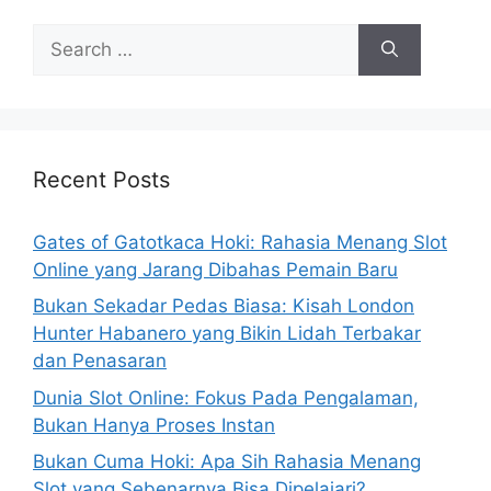
Search
for:
Recent Posts
Gates of Gatotkaca Hoki: Rahasia Menang Slot
Online yang Jarang Dibahas Pemain Baru
Bukan Sekadar Pedas Biasa: Kisah London
Hunter Habanero yang Bikin Lidah Terbakar
dan Penasaran
Dunia Slot Online: Fokus Pada Pengalaman,
Bukan Hanya Proses Instan
Bukan Cuma Hoki: Apa Sih Rahasia Menang
Slot yang Sebenarnya Bisa Dipelajari?