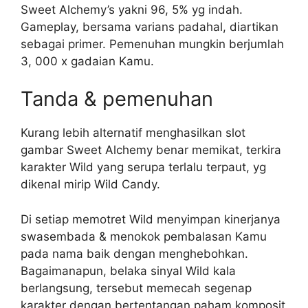
Sweet Alchemy’s yakni 96, 5% yg indah.
Gameplay, bersama varians padahal, diartikan
sebagai primer. Pemenuhan mungkin berjumlah
3, 000 x gadaian Kamu.
Tanda & pemenuhan
Kurang lebih alternatif menghasilkan slot
gambar Sweet Alchemy benar memikat, terkira
karakter Wild yang serupa terlalu terpaut, yg
dikenal mirip Wild Candy.
Di setiap memotret Wild menyimpan kinerjanya
swasembada & menokok pembalasan Kamu
pada nama baik dengan menghebohkan.
Bagaimanapun, belaka sinyal Wild kala
berlangsung, tersebut memecah segenap
karakter dengan bertentangan paham komposit