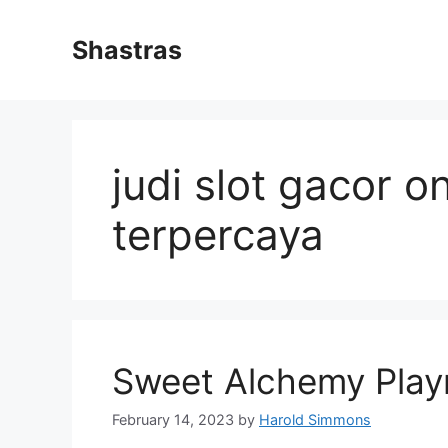
Skip
to
Shastras
content
judi slot gacor o
terpercaya
Sweet Alchemy Playn
February 14, 2023
by
Harold Simmons