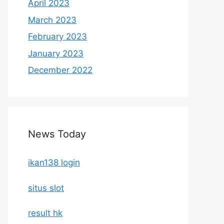
April 2023
March 2023
February 2023
January 2023
December 2022
News Today
ikan138 login
situs slot
result hk