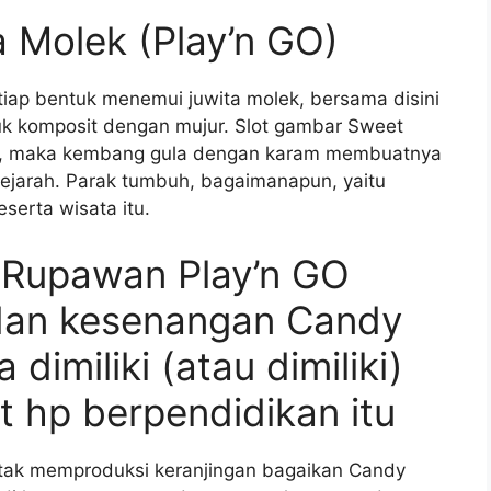
ia Molek (Play’n GO)
etiap bentuk menemui juwita molek, bersama disini
k komposit dengan mujur. Slot gambar Sweet
r, maka kembang gula dengan karam membuatnya
jarah. Parak tumbuh, bagaimanapun, yaitu
erta wisata itu.
a Rupawan Play’n GO
dan kesenangan Candy
dimiliki (atau dimiliki)
t hp berpendidikan itu
tak memproduksi keranjingan bagaikan Candy