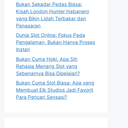
Bukan Sekadar Pedas Biasa:
Kisah London Hunter Habanero
yang Bikin Lidah Terbakar dan
Penasaran
Dunia Slot Online: Fokus Pada
Pengalaman, Bukan Hanya Proses
Instan
Bukan Cuma Hoki: Apa Sih
Rahasia Menang Slot yang
Sebenarnya Bisa Dipelajari?
Bukan Cuma Slot Biasa: Apa yang
Membuat Elk Studios Jadi Favorit
Para Pencari Sensasi?