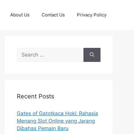
About Us
Contact Us
Privacy Policy
Search
for:
Recent Posts
Gates of Gatotkaca Hoki: Rahasia
Menang Slot Online yang Jarang
Dibahas Pemain Baru