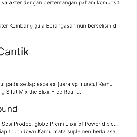
 karakter dengan bertentangan paham komposit
ter Kembang gula Berangasan nun berselisih di
Cantik
ui pada setiap asosiasi juara yg muncul Kamu
Sifat Mix the Elixir Free Round.
Round
i Prodeo, globe Premi Elixir of Power dipicu.
etiap touchdown Kamu mata suplemen berkuasa.