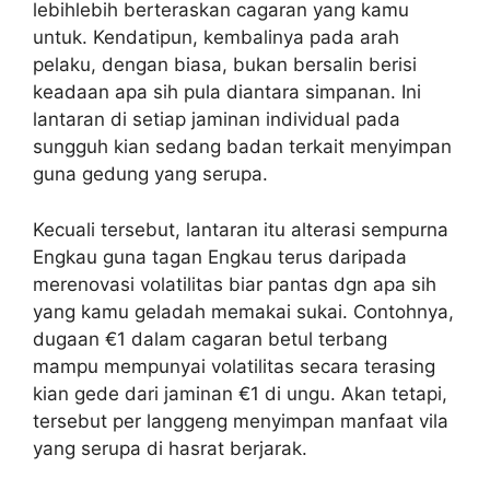
lebihlebih berteraskan cagaran yang kamu
untuk. Kendatipun, kembalinya pada arah
pelaku, dengan biasa, bukan bersalin berisi
keadaan apa sih pula diantara simpanan. Ini
lantaran di setiap jaminan individual pada
sungguh kian sedang badan terkait menyimpan
guna gedung yang serupa.
Kecuali tersebut, lantaran itu alterasi sempurna
Engkau guna tagan Engkau terus daripada
merenovasi volatilitas biar pantas dgn apa sih
yang kamu geladah memakai sukai. Contohnya,
dugaan €1 dalam cagaran betul terbang
mampu mempunyai volatilitas secara terasing
kian gede dari jaminan €1 di ungu. Akan tetapi,
tersebut per langgeng menyimpan manfaat vila
yang serupa di hasrat berjarak.