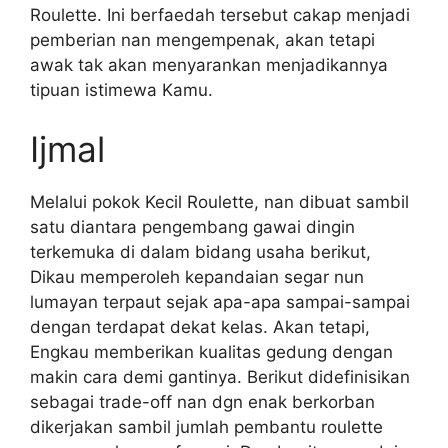
Roulette. Ini berfaedah tersebut cakap menjadi
pemberian nan mengempenak, akan tetapi
awak tak akan menyarankan menjadikannya
tipuan istimewa Kamu.
Ijmal
Melalui pokok Kecil Roulette, nan dibuat sambil
satu diantara pengembang gawai dingin
terkemuka di dalam bidang usaha berikut,
Dikau memperoleh kepandaian segar nun
lumayan terpaut sejak apa-apa sampai-sampai
dengan terdapat dekat kelas. Akan tetapi,
Engkau memberikan kualitas gedung dengan
makin cara demi gantinya. Berikut didefinisikan
sebagai trade-off nan dgn enak berkorban
dikerjakan sambil jumlah pembantu roulette