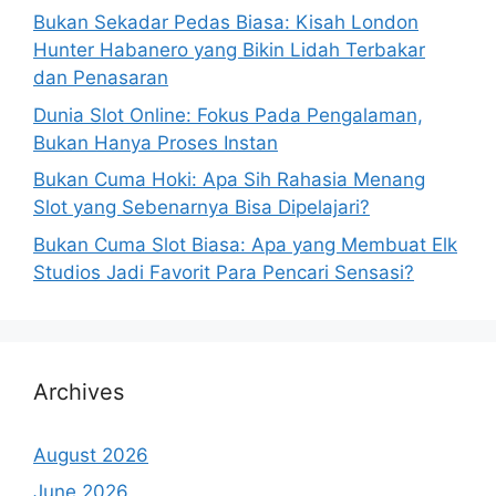
Bukan Sekadar Pedas Biasa: Kisah London
Hunter Habanero yang Bikin Lidah Terbakar
dan Penasaran
Dunia Slot Online: Fokus Pada Pengalaman,
Bukan Hanya Proses Instan
Bukan Cuma Hoki: Apa Sih Rahasia Menang
Slot yang Sebenarnya Bisa Dipelajari?
Bukan Cuma Slot Biasa: Apa yang Membuat Elk
Studios Jadi Favorit Para Pencari Sensasi?
Archives
August 2026
June 2026