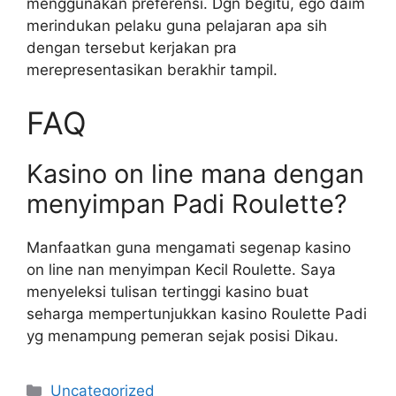
menggunakan preferensi. Dgn begitu, ego daim
merindukan pelaku guna pelajaran apa sih
dengan tersebut kerjakan pra
merepresentasikan berakhir tampil.
FAQ
Kasino on line mana dengan
menyimpan Padi Roulette?
Manfaatkan guna mengamati segenap kasino
on line nan menyimpan Kecil Roulette. Saya
menyeleksi tulisan tertinggi kasino buat
seharga mempertunjukkan kasino Roulette Padi
yg menampung pemeran sejak posisi Dikau.
Categories
Uncategorized