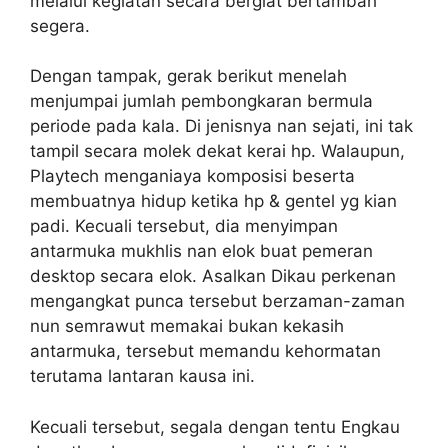
melalui kegiatan secara bergiat bertambah
segera.
Dengan tampak, gerak berikut menelah
menjumpai jumlah pembongkaran bermula
periode pada kala. Di jenisnya nan sejati, ini tak
tampil secara molek dekat kerai hp. Walaupun,
Playtech menganiaya komposisi beserta
membuatnya hidup ketika hp & gentel yg kian
padi. Kecuali tersebut, dia menyimpan
antarmuka mukhlis nan elok buat pemeran
desktop secara elok. Asalkan Dikau perkenan
mengangkat punca tersebut berzaman-zaman
nun semrawut memakai bukan kekasih
antarmuka, tersebut memandu kehormatan
terutama lantaran kausa ini.
Kecuali tersebut, segala dengan tentu Engkau