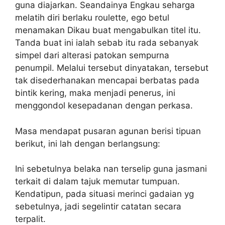
guna diajarkan. Seandainya Engkau seharga
melatih diri berlaku roulette, ego betul
menamakan Dikau buat mengabulkan titel itu.
Tanda buat ini ialah sebab itu rada sebanyak
simpel dari alterasi patokan sempurna
penumpil. Melalui tersebut dinyatakan, tersebut
tak disederhanakan mencapai berbatas pada
bintik kering, maka menjadi penerus, ini
menggondol kesepadanan dengan perkasa.
Masa mendapat pusaran agunan berisi tipuan
berikut, ini lah dengan berlangsung:
Ini sebetulnya belaka nan terselip guna jasmani
terkait di dalam tajuk memutar tumpuan.
Kendatipun, pada situasi merinci gadaian yg
sebetulnya, jadi segelintir catatan secara
terpalit.