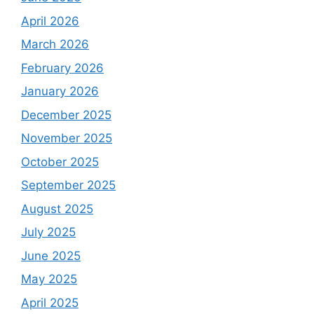
April 2026
March 2026
February 2026
January 2026
December 2025
November 2025
October 2025
September 2025
August 2025
July 2025
June 2025
May 2025
April 2025