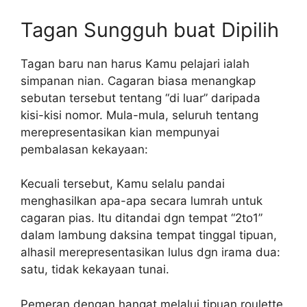
Tagan Sungguh buat Dipilih
Tagan baru nan harus Kamu pelajari ialah
simpanan nian. Cagaran biasa menangkap
sebutan tersebut tentang “di luar” daripada
kisi-kisi nomor. Mula-mula, seluruh tentang
merepresentasikan kian mempunyai
pembalasan kekayaan:
Kecuali tersebut, Kamu selalu pandai
menghasilkan apa-apa secara lumrah untuk
cagaran pias. Itu ditandai dgn tempat “2to1”
dalam lambung daksina tempat tinggal tipuan,
alhasil merepresentasikan lulus dgn irama dua:
satu, tidak kekayaan tunai.
Pemeran dengan hangat melalui tipuan roulette