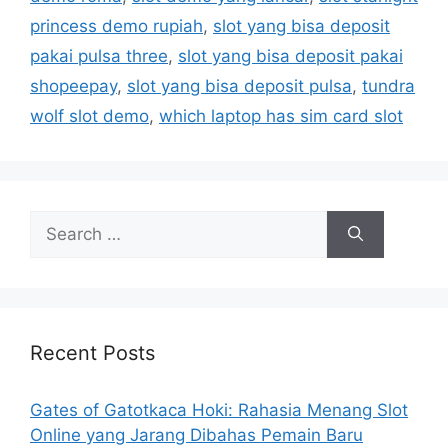
princess demo rupiah
,
slot yang bisa deposit
pakai pulsa three
,
slot yang bisa deposit pakai
shopeepay
,
slot yang bisa deposit pulsa
,
tundra
wolf slot demo
,
which laptop has sim card slot
Search
for:
Recent Posts
Gates of Gatotkaca Hoki: Rahasia Menang Slot
Online yang Jarang Dibahas Pemain Baru