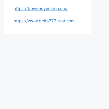
https://boweneyecare.com/
https://www.delta777-slot.com