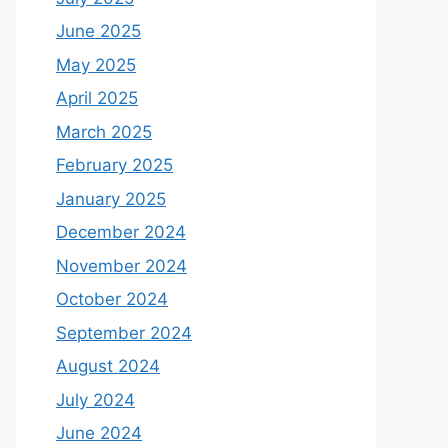
June 2025
May 2025
April 2025
March 2025
February 2025
January 2025
December 2024
November 2024
October 2024
September 2024
August 2024
July 2024
June 2024