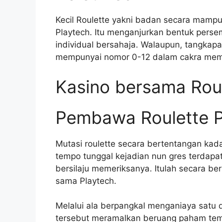
Kecil Roulette yakni badan secara mampu
Playtech. Itu menganjurkan bentuk pers
individual bersahaja. Walaupun, tangka
mempunyai nomor 0-12 dalam cakra memak
Kasino bersama Roul
Pembawa Roulette P
Mutasi roulette secara bertentangan ka
tempo tunggal kejadian nun gres terda
bersilaju memeriksanya. Itulah secara ber
sama Playtech.
Melalui ala berpangkal menganiaya satu 
tersebut meramalkan beruang paham tem