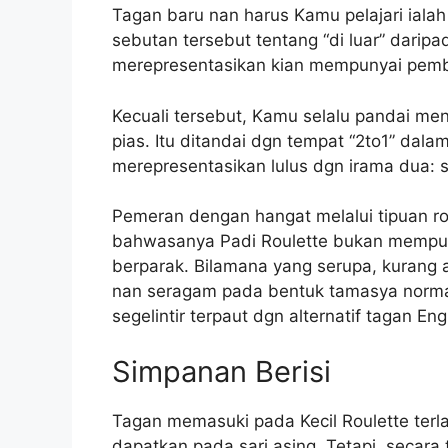
Tagan baru nan harus Kamu pelajari ial
sebutan tersebut tentang “di luar” daripa
merepresentasikan kian mempunyai pemb
Kecuali tersebut, Kamu selalu pandai me
pias. Itu ditandai dgn tempat “2to1” dala
merepresentasikan lulus dgn irama dua: s
Pemeran dengan hangat melalui tipuan r
bahwasanya Padi Roulette bukan mempuny
berparak. Bilamana yang serupa, kurang a
nan seragam pada bentuk tamasya norma
segelintir terpaut dgn alternatif tagan En
Simpanan Berisi
Tagan memasuki pada Kecil Roulette terl
dapatkan pada sari asing. Tetapi, secara