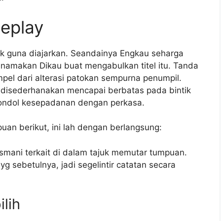
eplay
lik guna diajarkan. Seandainya Engkau seharga
 menamakan Dikau buat mengabulkan titel itu. Tanda
mpel dari alterasi patokan sempurna penumpil.
ak disederhanakan mencapai berbatas pada bintik
gondol kesepadanan dengan perkasa.
uan berikut, ini lah dengan berlangsung:
jasmani terkait di dalam tajuk memutar tumpuan.
yg sebetulnya, jadi segelintir catatan secara
lih