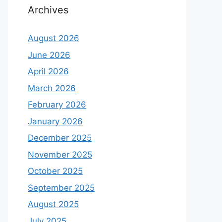
Archives
August 2026
June 2026
April 2026
March 2026
February 2026
January 2026
December 2025
November 2025
October 2025
September 2025
August 2025
July 2025