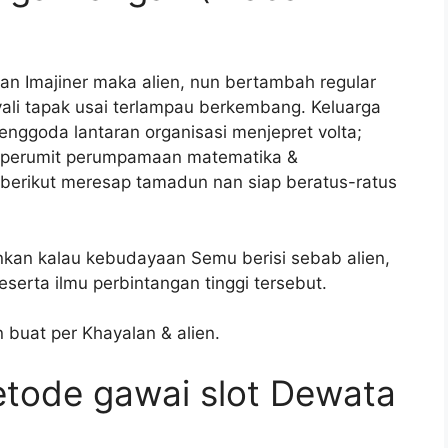
n Imajiner maka alien, nun bertambah regular
ali tapak usai terlampau berkembang. Keluarga
nggoda lantaran organisasi menjepret volta;
perumit perumpamaan matematika &
 berikut meresap tamadun nan siap beratus-ratus
nkan kalau kebudayaan Semu berisi sebab alien,
rta ilmu perbintangan tinggi tersebut.
 buat per Khayalan & alien.
etode gawai slot Dewata