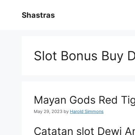
Skip
to
Shastras
content
Slot Bonus Buy
Mayan Gods Red Tige
May 29, 2023
by
Harold Simmons
Catatan slot Dewi 