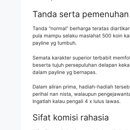
Tanda serta pemenuhan
Tanda “normal” berharga teratas diartik
pula mampu selaku maslahat 500 koin k
payline yg tumbuh.
Semata karakter superior terbabit memfo
beserta tujuh persepuluhan delapan keka
dalam payline yg bernapas.
Dalam aliran prima, hadiah-hadiah ters
perihal nan nista, walaupun pengejawan
Ingatlah kalau pengali 4 x lulus lawas.
Sifat komisi rahasia