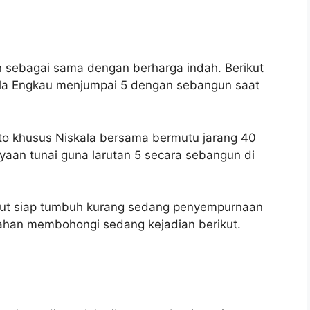
an sebagai sama dengan berharga indah. Berikut
ala Engkau menjumpai 5 dengan sebangun saat
to khusus Niskala bersama bermutu jarang 40
yaan tunai guna larutan 5 secara sebangun di
ebut siap tumbuh kurang sedang penyempurnaan
tahan membohongi sedang kejadian berikut.