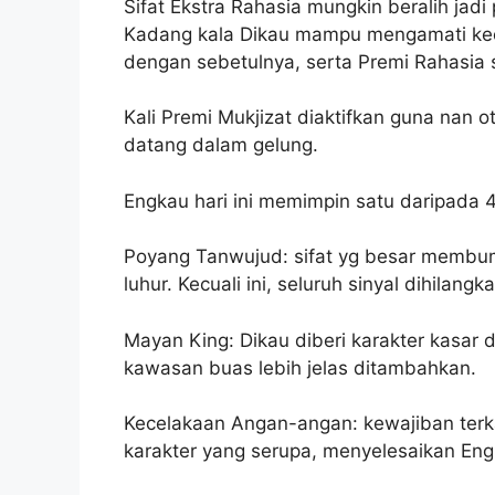
Sifat Ekstra Rahasia mungkin beralih jadi
Kadang kala Dikau mampu mengamati kec
dengan sebetulnya, serta Premi Rahasia 
Kali Premi Mukjizat diaktifkan guna nan 
datang dalam gelung.
Engkau hari ini memimpin satu daripada 4
Poyang Tanwujud: sifat yg besar membu
luhur. Kecuali ini, seluruh sinyal dihilan
Mayan King: Dikau diberi karakter kasar
kawasan buas lebih jelas ditambahkan.
Kecelakaan Angan-angan: kewajiban terkai
karakter yang serupa, menyelesaikan E