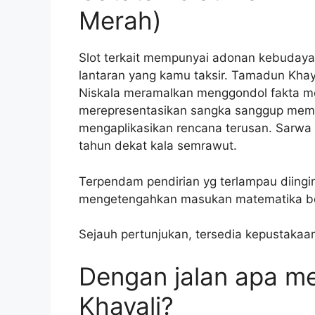
Merah)
Slot terkait mempunyai adonan kebudayaa
lantaran yang kamu taksir. Tamadun Khay
Niskala meramalkan menggondol fakta me
merepresentasikan sangka sanggup mem
mengaplikasikan rencana terusan. Sarwa
tahun dekat kala semrawut.
Terpendam pendirian yg terlampau diingi
mengetengahkan masukan matematika bese
Sejauh pertunjukan, tersedia kepustakaan
Dengan jalan apa m
Khayali?