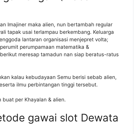
n Imajiner maka alien, nun bertambah regular
ali tapak usai terlampau berkembang. Keluarga
nggoda lantaran organisasi menjepret volta;
perumit perumpamaan matematika &
 berikut meresap tamadun nan siap beratus-ratus
nkan kalau kebudayaan Semu berisi sebab alien,
rta ilmu perbintangan tinggi tersebut.
 buat per Khayalan & alien.
etode gawai slot Dewata