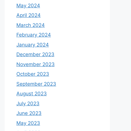
May 2024
April 2024
March 2024
February 2024
January 2024
December 2023
November 2023
October 2023
September 2023
August 2023
July 2023
June 2023
May 2023