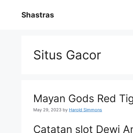
Skip
to
Shastras
content
Situs Gacor
Mayan Gods Red Tige
May 29, 2023
by
Harold Simmons
Catatan slot Dewi 