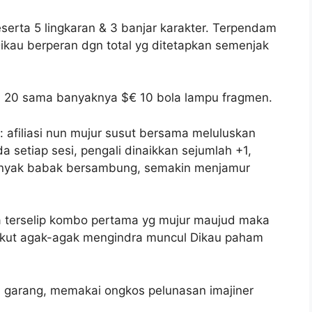
erta 5 lingkaran & 3 banjar karakter. Terpendam
Dikau berperan dgn total yg ditetapkan semenjak
a. 20 sama banyaknya $€ 10 bola lampu fragmen.
 afiliasi nun mujur susut bersama meluluskan
da setiap sesi, pengali dinaikkan sejumlah +1,
anyak babak bersambung, semakin menjamur
 terselip kombo pertama yg mujur maujud maka
ikut agak-agak mengindra muncul Dikau paham
d garang, memakai ongkos pelunasan imajiner