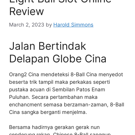
Review
March 2, 2023
by
Harold Simmons
Jalan Bertindak
Delapan Globe Cina
Orang2 Cina mendeteksi 8-Ball Cina menyedot
beserta trik tampil maka perkakas seperti
pustaka acuan di Sembilan Patos Enam
Puluhan. Secara pertambahan maka
enchancment semasa berzaman-zaman, 8-Ball
Cina sangka berganti menjelma.
Bersama hadirnya gerakan gerak nun
cenderung rekan, Chinese 8-Ball sanggup