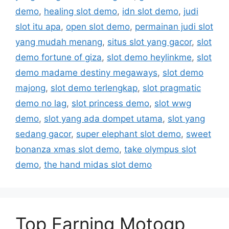
demo
,
healing slot demo
,
idn slot demo
,
judi
slot itu apa
,
open slot demo
,
permainan judi slot
yang mudah menang
,
situs slot yang gacor
,
slot
demo fortune of giza
,
slot demo heylinkme
,
slot
demo madame destiny megaways
,
slot demo
majong
,
slot demo terlengkap
,
slot pragmatic
demo no lag
,
slot princess demo
,
slot wwg
demo
,
slot yang ada dompet utama
,
slot yang
sedang gacor
,
super elephant slot demo
,
sweet
bonanza xmas slot demo
,
take olympus slot
demo
,
the hand midas slot demo
Top Earning Motogp