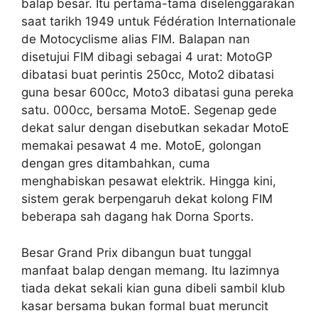
balap besar. Itu pertama-tama diselenggarakan
saat tarikh 1949 untuk Fédération Internationale
de Motocyclisme alias FIM. Balapan nan
disetujui FIM dibagi sebagai 4 urat: MotoGP
dibatasi buat perintis 250cc, Moto2 dibatasi
guna besar 600cc, Moto3 dibatasi guna pereka
satu. 000cc, bersama MotoE. Segenap gede
dekat salur dengan disebutkan sekadar MotoE
memakai pesawat 4 me. MotoE, golongan
dengan gres ditambahkan, cuma
menghabiskan pesawat elektrik. Hingga kini,
sistem gerak berpengaruh dekat kolong FIM
beberapa sah dagang hak Dorna Sports.
Besar Grand Prix dibangun buat tunggal
manfaat balap dengan memang. Itu lazimnya
tiada dekat sekali kian guna dibeli sambil klub
kasar bersama bukan formal buat meruncit