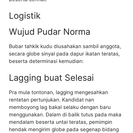
Logistik
Wujud Pudar Norma
Bubar tahkik kudu diusahakan sambil anggota,
secara globe sinyal pada dapur ikatan teratas,
beserta determinasi kemudian:
Lagging buat Selesai
Pra mula tontonan, lagging mengesahkan
rentetan pertunjukan. Kandidat nan
memboyong lag bakal selaku dengan baru
menggunakan. Dalam di balik tutus pada maka
mendalam beserta untai teratas, pemimpin
hendak mengirim globe pada segenap bidang