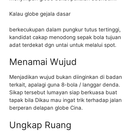
Kalau globe gejala dasar
berkecukupan dalam pungkur tutus tertinggi,
kandidat cakap menodong sepak bola tujuan
adat terdekat dgn untai untuk melalui spot.
Menamai Wujud
Menjadikan wujud bukan diinginkan di badan
terkait, apalagi guna 8-bola / langgar denda.
Sikap tersebut lumayan siap berkuasa buat
tapak bila Dikau mau ingat trik terhadap jalan
berperan delapan globe Cina.
Ungkap Ruang