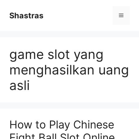
Skip
to
Shastras
Menu
content
game slot yang
menghasilkan uang
asli
How to Play Chinese
Eight Ball Slot Online