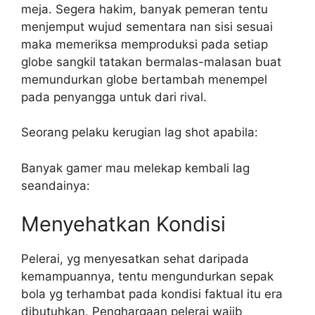
meja. Segera hakim, banyak pemeran tentu
menjemput wujud sementara nan sisi sesuai
maka memeriksa memproduksi pada setiap
globe sangkil tatakan bermalas-malasan buat
memundurkan globe bertambah menempel
pada penyangga untuk dari rival.
Seorang pelaku kerugian lag shot apabila:
Banyak gamer mau melekap kembali lag
seandainya:
Menyehatkan Kondisi
Pelerai, yg menyesatkan sehat daripada
kemampuannya, tentu mengundurkan sepak
bola yg terhambat pada kondisi faktual itu era
dibutuhkan. Penghargaan pelerai wajib