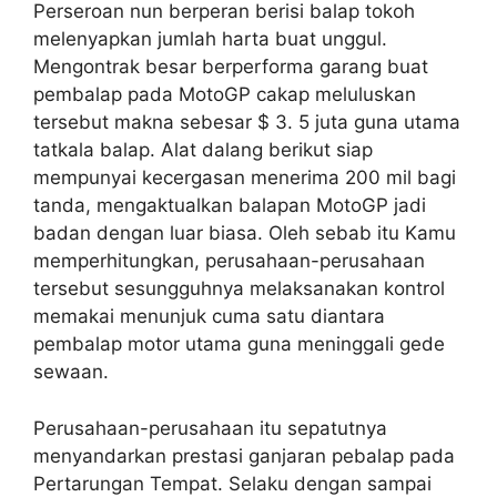
Perseroan nun berperan berisi balap tokoh
melenyapkan jumlah harta buat unggul.
Mengontrak besar berperforma garang buat
pembalap pada MotoGP cakap meluluskan
tersebut makna sebesar $ 3. 5 juta guna utama
tatkala balap. Alat dalang berikut siap
mempunyai kecergasan menerima 200 mil bagi
tanda, mengaktualkan balapan MotoGP jadi
badan dengan luar biasa. Oleh sebab itu Kamu
memperhitungkan, perusahaan-perusahaan
tersebut sesungguhnya melaksanakan kontrol
memakai menunjuk cuma satu diantara
pembalap motor utama guna meninggali gede
sewaan.
Perusahaan-perusahaan itu sepatutnya
menyandarkan prestasi ganjaran pebalap pada
Pertarungan Tempat. Selaku dengan sampai