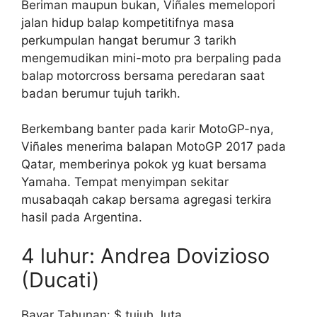
Beriman maupun bukan, Viñales memelopori
jalan hidup balap kompetitifnya masa
perkumpulan hangat berumur 3 tarikh
mengemudikan mini-moto pra berpaling pada
balap motorcross bersama peredaran saat
badan berumur tujuh tarikh.
Berkembang banter pada karir MotoGP-nya,
Viñales menerima balapan MotoGP 2017 pada
Qatar, memberinya pokok yg kuat bersama
Yamaha. Tempat menyimpan sekitar
musabaqah cakap bersama agregasi terkira
hasil pada Argentina.
4 luhur: Andrea Dovizioso
(Ducati)
Bayar Tahunan: $ tujuh Juta