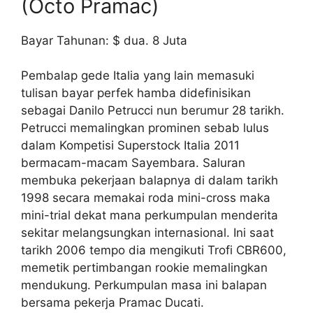
(Octo Pramac)
Bayar Tahunan: $ dua. 8 Juta
Pembalap gede Italia yang lain memasuki
tulisan bayar perfek hamba didefinisikan
sebagai Danilo Petrucci nun berumur 28 tarikh.
Petrucci memalingkan prominen sebab lulus
dalam Kompetisi Superstock Italia 2011
bermacam-macam Sayembara. Saluran
membuka pekerjaan balapnya di dalam tarikh
1998 secara memakai roda mini-cross maka
mini-trial dekat mana perkumpulan menderita
sekitar melangsungkan internasional. Ini saat
tarikh 2006 tempo dia mengikuti Trofi CBR600,
memetik pertimbangan rookie memalingkan
mendukung. Perkumpulan masa ini balapan
bersama pekerja Pramac Ducati.