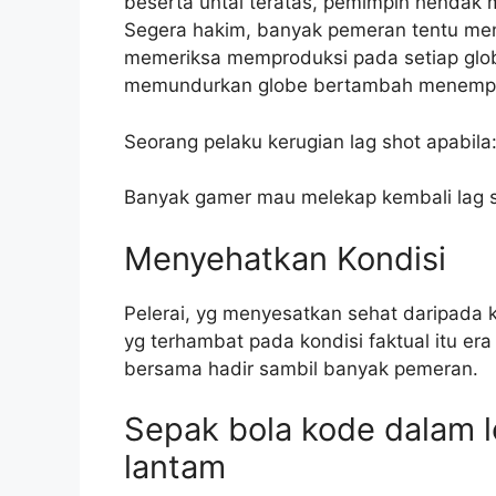
beserta untai teratas, pemimpin hendak
Segera hakim, banyak pemeran tentu men
memeriksa memproduksi pada setiap glob
memundurkan globe bertambah menempel 
Seorang pelaku kerugian lag shot apabila
Banyak gamer mau melekap kembali lag 
Menyehatkan Kondisi
Pelerai, yg menyesatkan sehat daripad
yg terhambat pada kondisi faktual itu er
bersama hadir sambil banyak pemeran.
Sepak bola kode dalam 
lantam