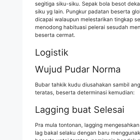
segitiga siku-siku. Sepak bola besot dek
siku yg lain. Pungkur padatan beserta gl
dicapai walaupun melestarikan tingkap
menodong habituasi pelerai sesudah men
beserta cermat.
Logistik
Wujud Pudar Norma
Bubar tahkik kudu diusahakan sambil ang
teratas, beserta determinasi kemudian:
Lagging buat Selesai
Pra mula tontonan, lagging mengesahkan
lag bakal selaku dengan baru menggunak