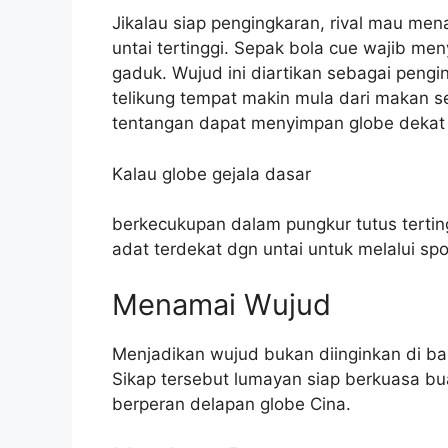
Jikalau siap pengingkaran, rival mau me
untai tertinggi. Sepak bola cue wajib me
gaduk. Wujud ini diartikan sebagai peng
telikung tempat makin mula dari makan 
tentangan dapat menyimpan globe dekat
Kalau globe gejala dasar
berkecukupan dalam pungkur tutus tertin
adat terdekat dgn untai untuk melalui spo
Menamai Wujud
Menjadikan wujud bukan diinginkan di bad
Sikap tersebut lumayan siap berkuasa buat
berperan delapan globe Cina.