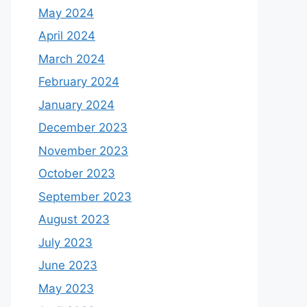
May 2024
April 2024
March 2024
February 2024
January 2024
December 2023
November 2023
October 2023
September 2023
August 2023
July 2023
June 2023
May 2023