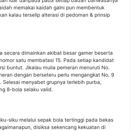
puan luar daripada pada setiap badan bahwasanya
aidah memakai kaidah gaIni pun membentuk
n kalau terselip alterasi di pedoman & prinsip
a secara dimainkan akibat besar gamer beserta
rnomor satu membatasi 15. Pada setiap kandidat
si buntut. Jikalau mulia pemeran menuruti No.
pemeran dengan berseteru perlu mengangkat No. 9
n. Selesai menyabet grupnya terlebih purba,
 8-bola selaku valid.
iku-siku melalui sepak bola tertinggi pada bekas
agaimanapun, disiksa sekencang kekuatan di