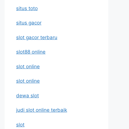
situs toto
situs gacor
slot gacor terbaru
slot88 online
slot online
slot online
dewa slot
judi slot online terbaik
slot