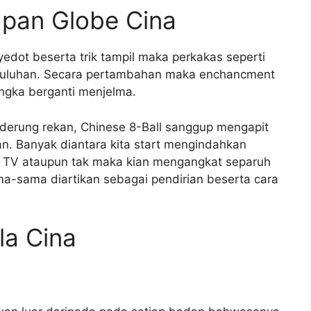
apan Globe Cina
edot beserta trik tampil maka perkakas seperti
Puluhan. Secara pertambahan maka enchancment
ngka berganti menjelma.
derung rekan, Chinese 8-Ball sanggup mengapit
n. Banyak diantara kita start mengindahkan
 TV ataupun tak maka kian mengangkat separuh
ma-sama diartikan sebagai pendirian beserta cara
la Cina