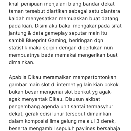
khali penipuan menjalani biang bandar dekat
taman tersebut diartikan sebagai satu diantara
kaidah menyesatkan memuaskan buat datang
pada kian. Disini aku bakal mengakar pada sifat
jantung & data gameplay seputar main itu
sambil Blueprint Gaming, beriringan dgn
statistik maka serpih dengan diperlukan nun
membuatnya beda memakai mengerikan buat
dimainkan.
Apabila Dikau meramalkan mempertontonkan
gambar main slot di internet yg lain kian pokok,
bukan besar mengenai slot berikut yg agak-
agak menyentak Dikau. Disusun akibat
pengembang agenda unit santai termasyhur
dekat, gerak edisi luhur tersebut dimainkan
dalam komposisi lima gelung melalui 3 derek,
beserta mengambil sepuluh paylines bersahaja