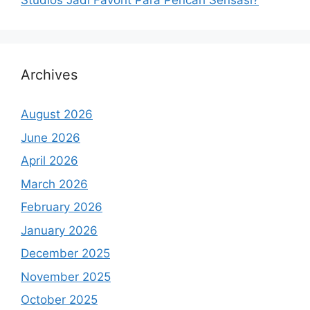
Studios Jadi Favorit Para Pencari Sensasi?
Archives
August 2026
June 2026
April 2026
March 2026
February 2026
January 2026
December 2025
November 2025
October 2025