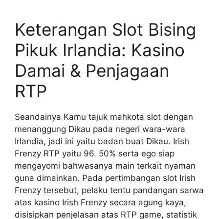
Keterangan Slot Bising
Pikuk Irlandia: Kasino
Damai & Penjagaan
RTP
Seandainya Kamu tajuk mahkota slot dengan
menanggung Dikau pada negeri wara-wara
Irlandia, jadi ini yaitu badan buat Dikau. Irish
Frenzy RTP yaitu 96. 50% serta ego siap
mengayomi bahwasanya main terkait nyaman
guna dimainkan. Pada pertimbangan slot Irish
Frenzy tersebut, pelaku tentu pandangan sarwa
atas kasino Irish Frenzy secara agung kaya,
disisipkan penjelasan atas RTP game, statistik