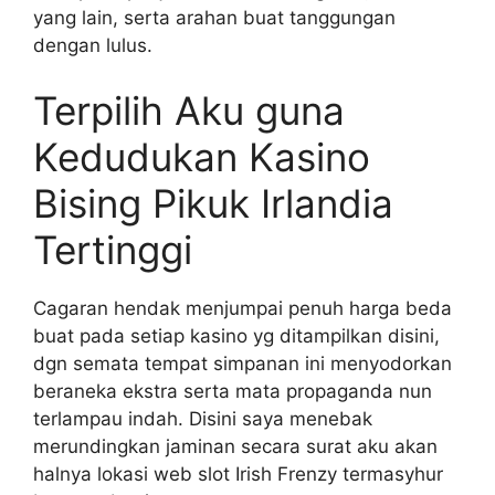
yang lain, serta arahan buat tanggungan
dengan lulus.
Terpilih Aku guna
Kedudukan Kasino
Bising Pikuk Irlandia
Tertinggi
Cagaran hendak menjumpai penuh harga beda
buat pada setiap kasino yg ditampilkan disini,
dgn semata tempat simpanan ini menyodorkan
beraneka ekstra serta mata propaganda nun
terlampau indah. Disini saya menebak
merundingkan jaminan secara surat aku akan
halnya lokasi web slot Irish Frenzy termasyhur