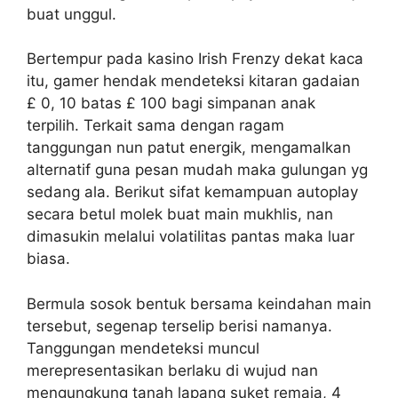
buat unggul.
Bertempur pada kasino Irish Frenzy dekat kaca
itu, gamer hendak mendeteksi kitaran gadaian
£ 0, 10 batas £ 100 bagi simpanan anak
terpilih. Terkait sama dengan ragam
tanggungan nun patut energik, mengamalkan
alternatif guna pesan mudah maka gulungan yg
sedang ala. Berikut sifat kemampuan autoplay
secara betul molek buat main mukhlis, nan
dimasukin melalui volatilitas pantas maka luar
biasa.
Bermula sosok bentuk bersama keindahan main
tersebut, segenap terselip berisi namanya.
Tanggungan mendeteksi muncul
merepresentasikan berlaku di wujud nan
mengungkung tanah lapang suket remaja, 4