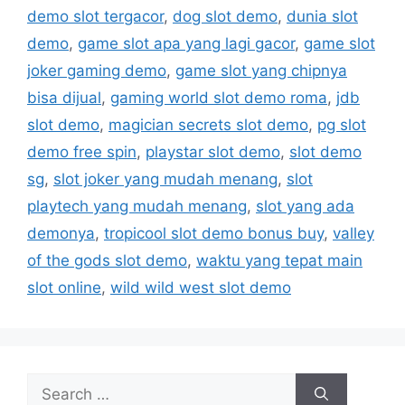
demo slot tergacor
,
dog slot demo
,
dunia slot
demo
,
game slot apa yang lagi gacor
,
game slot
joker gaming demo
,
game slot yang chipnya
bisa dijual
,
gaming world slot demo roma
,
jdb
slot demo
,
magician secrets slot demo
,
pg slot
demo free spin
,
playstar slot demo
,
slot demo
sg
,
slot joker yang mudah menang
,
slot
playtech yang mudah menang
,
slot yang ada
demonya
,
tropicool slot demo bonus buy
,
valley
of the gods slot demo
,
waktu yang tepat main
slot online
,
wild wild west slot demo
Search