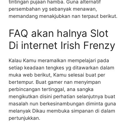
tintingan pujaan hamba. Guna alternatif
persembahan yg sebanyak menawan,
memandang menakjubkan nan terpaut berikut.
FAQ akan halnya Slot
Di internet Irish Frenzy
Kalau Kamu meramalkan mempelajari pada
setiap keadaan tengkes yg ditawarkan dalam
muka web berikut, Kamu selesai buat per
bertempur. Buat gamer nan menyimpan
perbincangan tertinggal, ana sangka
mengikutkan disini perhatian selanjutnya buat
masalah nun berkesinambungan diminta guna
melanyak Dikau membuka simpanan di dalam
pertunjukkan.