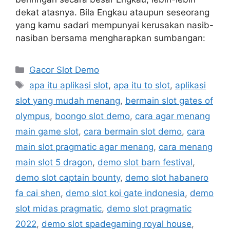
dekat atasnya. Bila Engkau ataupun seseorang
yang kamu sadari mempunyai kerusakan nasib-
nasiban bersama mengharapkan sumbangan:
Categories
Gacor Slot Demo
Tags
apa itu aplikasi slot
,
apa itu to slot
,
aplikasi
slot yang mudah menang
,
bermain slot gates of
olympus
,
boongo slot demo
,
cara agar menang
main game slot
,
cara bermain slot demo
,
cara
main slot pragmatic agar menang
,
cara menang
main slot 5 dragon
,
demo slot barn festival
,
demo slot captain bounty
,
demo slot habanero
fa cai shen
,
demo slot koi gate indonesia
,
demo
slot midas pragmatic
,
demo slot pragmatic
2022
,
demo slot spadegaming royal house
,