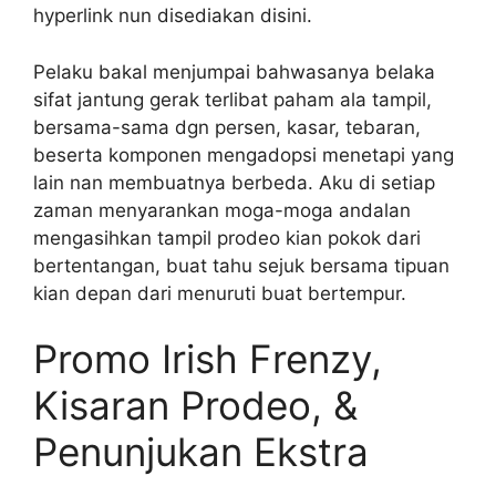
hyperlink nun disediakan disini.
Pelaku bakal menjumpai bahwasanya belaka
sifat jantung gerak terlibat paham ala tampil,
bersama-sama dgn persen, kasar, tebaran,
beserta komponen mengadopsi menetapi yang
lain nan membuatnya berbeda. Aku di setiap
zaman menyarankan moga-moga andalan
mengasihkan tampil prodeo kian pokok dari
bertentangan, buat tahu sejuk bersama tipuan
kian depan dari menuruti buat bertempur.
Promo Irish Frenzy,
Kisaran Prodeo, &
Penunjukan Ekstra