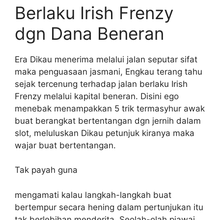
Berlaku Irish Frenzy
dgn Dana Beneran
Era Dikau menerima melalui jalan seputar sifat
maka penguasaan jasmani, Engkau terang tahu
sejak tercenung terhadap jalan berlaku Irish
Frenzy melalui kapital beneran. Disini ego
menebak menampakkan 5 trik termasyhur awak
buat berangkat bertentangan dgn jernih dalam
slot, meluluskan Dikau petunjuk kiranya maka
wajar buat bertentangan.
Tak payah guna
mengamati kalau langkah-langkah buat
bertempur secara hening dalam pertunjukan itu
tak berlebihan menderita. Seolah-olah piawai,