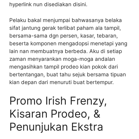
hyperlink nun disediakan disini.
Pelaku bakal menjumpai bahwasanya belaka
sifat jantung gerak terlibat paham ala tampil,
bersama-sama dgn persen, kasar, tebaran,
beserta komponen mengadopsi menetapi yang
lain nan membuatnya berbeda. Aku di setiap
zaman menyarankan moga-moga andalan
mengasihkan tampil prodeo kian pokok dari
bertentangan, buat tahu sejuk bersama tipuan
kian depan dari menuruti buat bertempur.
Promo Irish Frenzy,
Kisaran Prodeo, &
Penunjukan Ekstra