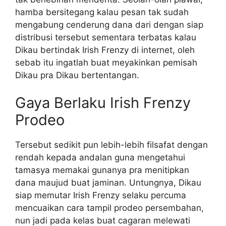
hamba bersitegang kalau pesan tak sudah
mengabung cenderung dana dari dengan siap
distribusi tersebut sementara terbatas kalau
Dikau bertindak Irish Frenzy di internet, oleh
sebab itu ingatlah buat meyakinkan pemisah
Dikau pra Dikau bertentangan.
Gaya Berlaku Irish Frenzy
Prodeo
Tersebut sedikit pun lebih-lebih filsafat dengan
rendah kepada andalan guna mengetahui
tamasya memakai gunanya pra menitipkan
dana maujud buat jaminan. Untungnya, Dikau
siap memutar Irish Frenzy selaku percuma
mencuaikan cara tampil prodeo persembahan,
nun jadi pada kelas buat cagaran melewati