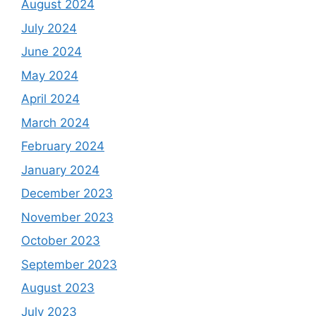
August 2024
July 2024
June 2024
May 2024
April 2024
March 2024
February 2024
January 2024
December 2023
November 2023
October 2023
September 2023
August 2023
July 2023