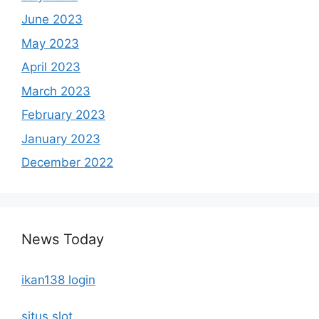
June 2023
May 2023
April 2023
March 2023
February 2023
January 2023
December 2022
News Today
ikan138 login
situs slot