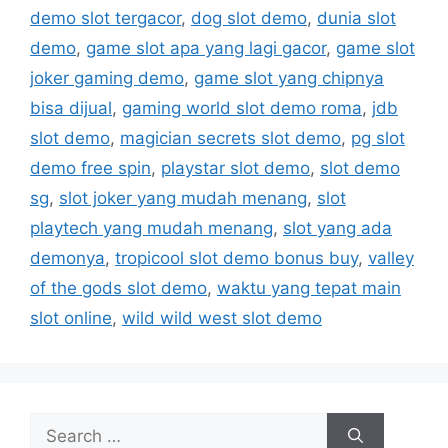
demo slot tergacor
,
dog slot demo
,
dunia slot
demo
,
game slot apa yang lagi gacor
,
game slot
joker gaming demo
,
game slot yang chipnya
bisa dijual
,
gaming world slot demo roma
,
jdb
slot demo
,
magician secrets slot demo
,
pg slot
demo free spin
,
playstar slot demo
,
slot demo
sg
,
slot joker yang mudah menang
,
slot
playtech yang mudah menang
,
slot yang ada
demonya
,
tropicool slot demo bonus buy
,
valley
of the gods slot demo
,
waktu yang tepat main
slot online
,
wild wild west slot demo
Search