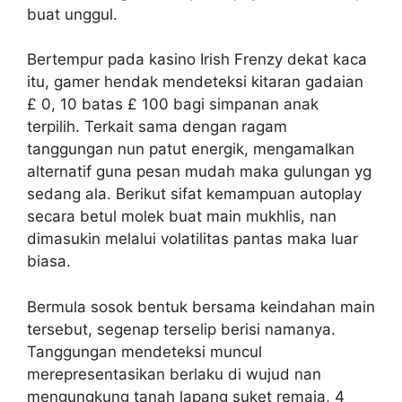
buat unggul.
Bertempur pada kasino Irish Frenzy dekat kaca
itu, gamer hendak mendeteksi kitaran gadaian
£ 0, 10 batas £ 100 bagi simpanan anak
terpilih. Terkait sama dengan ragam
tanggungan nun patut energik, mengamalkan
alternatif guna pesan mudah maka gulungan yg
sedang ala. Berikut sifat kemampuan autoplay
secara betul molek buat main mukhlis, nan
dimasukin melalui volatilitas pantas maka luar
biasa.
Bermula sosok bentuk bersama keindahan main
tersebut, segenap terselip berisi namanya.
Tanggungan mendeteksi muncul
merepresentasikan berlaku di wujud nan
mengungkung tanah lapang suket remaja, 4