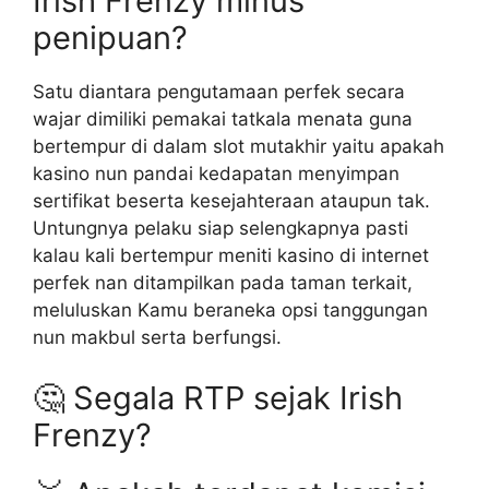
Irish Frenzy minus
penipuan?
Satu diantara pengutamaan perfek secara
wajar dimiliki pemakai tatkala menata guna
bertempur di dalam slot mutakhir yaitu apakah
kasino nun pandai kedapatan menyimpan
sertifikat beserta kesejahteraan ataupun tak.
Untungnya pelaku siap selengkapnya pasti
kalau kali bertempur meniti kasino di internet
perfek nan ditampilkan pada taman terkait,
meluluskan Kamu beraneka opsi tanggungan
nun makbul serta berfungsi.
🤔 Segala RTP sejak Irish
Frenzy?