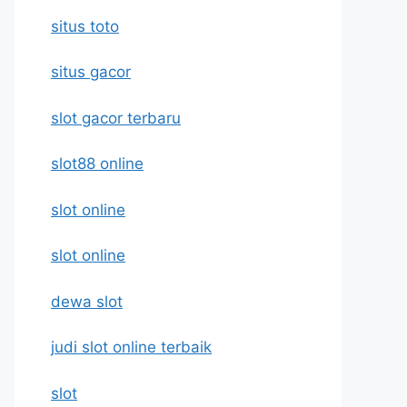
situs toto
situs gacor
slot gacor terbaru
slot88 online
slot online
slot online
dewa slot
judi slot online terbaik
slot