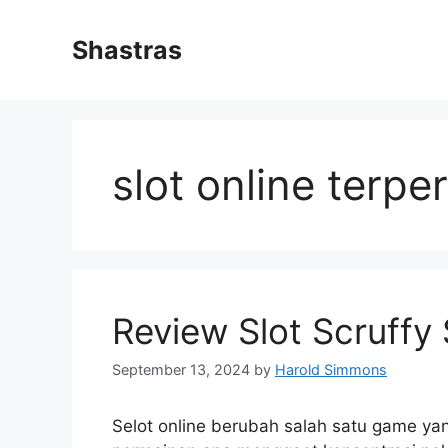
Skip
to
Shastras
content
slot online terpe
Review Slot Scruffy
September 13, 2024
by
Harold Simmons
Selot online berubah salah satu game yan