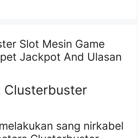
ster Slot Mesin Game
apet Jackpot And Ulasan
t Clusterbuster
melakukan sang nirkabel