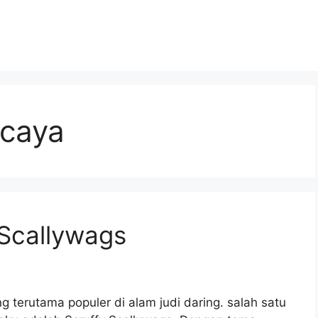
rcaya
 Scallywags
g terutama populer di alam judi daring. salah satu