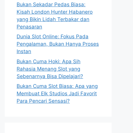
Bukan Sekadar Pedas Biasa:
Kisah London Hunter Habanero
yang Bikin Lidah Terbakar dan
Penasaran
Dunia Slot Online: Fokus Pada
Pengalaman, Bukan Hanya Proses
Instan
Bukan Cuma Hoki: Apa Sih
Rahasia Menang Slot yang
Sebenarnya Bisa Dipelajari?
Bukan Cuma Slot Biasa: Apa yang
Membuat Elk Studios Jadi Favorit
Para Pencari Sensasi?