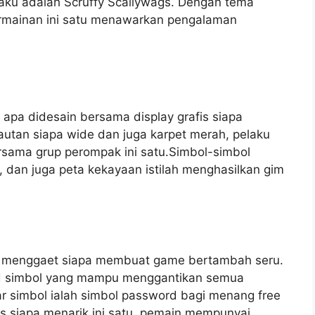
aku adalah Scruffy Scallywags. Dengan tema
rmainan ini satu menawarkan pengalaman
 apa didesain bersama display grafis siapa
utan siapa wide dan juga karpet merah, pelaku
rsama grup perompak ini satu.Simbol-simbol
h, dan juga peta kekayaan istilah menghasilkan gim
iri menggaet siapa membuat game bertambah seru.
ild simbol yang mampu menggantikan semua
ar simbol ialah simbol password bagi menang free
es siapa menarik ini satu, pemain mempunyai