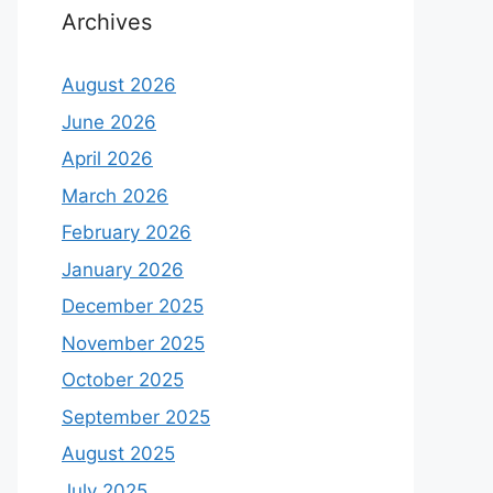
Archives
August 2026
June 2026
April 2026
March 2026
February 2026
January 2026
December 2025
November 2025
October 2025
September 2025
August 2025
July 2025