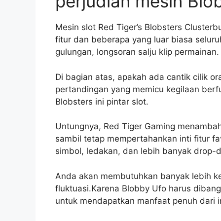
perjudian mesin Blo
Mesin slot Red Tiger’s Blobsters Clusterb
fitur dan beberapa yang luar biasa selur
gulungan, longsoran salju klip permainan.
Di bagian atas, apakah ada cantik cilik o
pertandingan yang memicu kegilaan berfu
Blobsters ini pintar slot.
Untungnya, Red Tiger Gaming menambahkan
sambil tetap mempertahankan inti fitur fa
simbol, ledakan, dan lebih banyak drop-
Anda akan membutuhkan banyak lebih ke
fluktuasi.Karena Blobby Ufo harus diba
untuk mendapatkan manfaat penuh dari ini