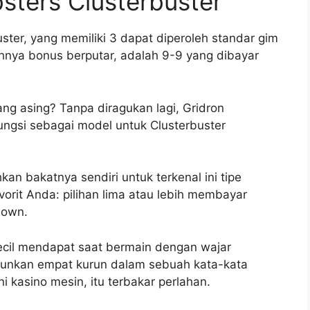
bsters Clusterbuster
uster, yang memiliki 3 dapat diperoleh standar gim
uhnya bonus berputar, adalah 9-9 yang dibayar
rang asing? Tanpa diragukan lagi, Gridron
ngsi sebagai model untuk Clusterbuster
 bakatnya sendiri untuk terkenal ini tipe
vorit Anda: pilihan lima atau lebih membayar
down.
cil mendapat saat bermain dengan wajar
ngunkan empat kurun dalam sebuah kata-kata
 kasino mesin, itu terbakar perlahan.