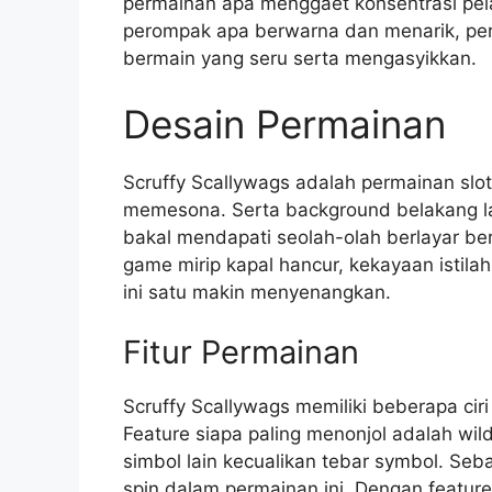
permainan apa menggaet konsentrasi pel
perompak apa berwarna dan menarik, pe
bermain yang seru serta mengasyikkan.
Desain Permainan
Scruffy Scallywags adalah permainan slot
memesona. Serta background belakang la
bakal mendapati seolah-olah berlayar be
game mirip kapal hancur, kekayaan istila
ini satu makin menyenangkan.
Fitur Permainan
Scruffy Scallywags memiliki beberapa c
Feature siapa paling menonjol adalah w
simbol lain kecualikan tebar symbol. Seb
spin dalam permainan ini. Dengan featur