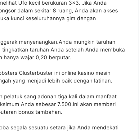
elihat Ufo kecil berukuran 3×3. Jika Anda
ngsor dalam sekitar 8 ruang, Anda akan akses
uka kunci keseluruhannya gim dengan
penggerak menyenangkan.Anda mungkin taruhan
itu tingkatkan taruhan Anda setelah Anda membuka
m hanya wajar 0,20 berputar.
sters Clusterbuster ini online kasino mesin
ngah yang menjadi lebih baik dengan latihan.
 pelatuk sang adonan tiga kali dalam manfaat
ksimum Anda sebesar 7.500.Ini akan memberi
utaran bonus tambahan.
coba segala sesuatu setara jika Anda mendekati