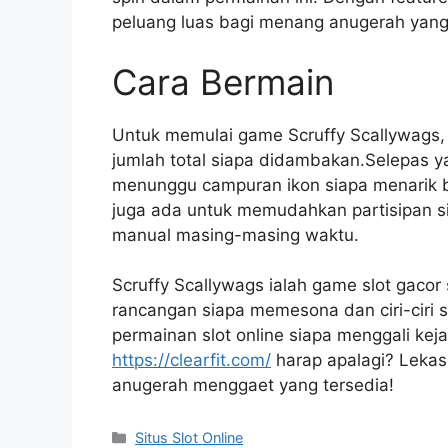
peluang luas bagi menang anugerah yang
Cara Bermain
Untuk memulai game Scruffy Scallywags
jumlah total siapa didambakan.Selepas ya
menunggu campuran ikon siapa menarik b
juga ada untuk memudahkan partisipan s
manual masing-masing waktu.
Scruffy Scallywags ialah game slot gaco
rancangan siapa memesona dan ciri-ciri se
permainan slot online siapa menggali ke
https://clearfit.com/
harap apalagi? Lekas
anugerah menggaet yang tersedia!
Categories
Situs Slot Online