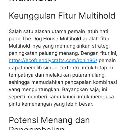
Keunggulan Fitur Multihold
Salah satu alasan utama pemain jatuh hati
pada The Dog House Multihold adalah fitur
Multihold-nya yang memungkinkan strategi
peningkatan peluang menang. Dengan fitur ini,
https://ecofriendlycrafts.com/ronin86/
pemain
dapat memilih simbol tertentu untuk tetap di
tempatnya dan melakukan putaran ulang,
sehingga memudahkan pencapaian kombinasi
yang menguntungkan. Bayangkan saja, ini
seperti memberi kamu kunci untuk membuka
pintu kemenangan yang lebih besar.
Potensi Menang dan
Pengembalian