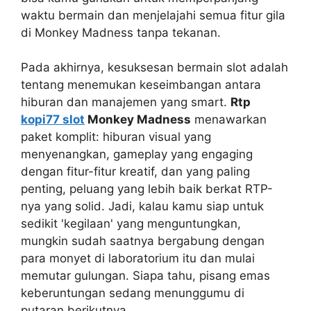
waktu bermain dan menjelajahi semua fitur gila
di Monkey Madness tanpa tekanan.
Pada akhirnya, kesuksesan bermain slot adalah
tentang menemukan keseimbangan antara
hiburan dan manajemen yang smart.
Rtp
kopi77 slot
Monkey Madness
menawarkan
paket komplit: hiburan visual yang
menyenangkan, gameplay yang engaging
dengan fitur-fitur kreatif, dan yang paling
penting, peluang yang lebih baik berkat RTP-
nya yang solid. Jadi, kalau kamu siap untuk
sedikit 'kegilaan' yang menguntungkan,
mungkin sudah saatnya bergabung dengan
para monyet di laboratorium itu dan mulai
memutar gulungan. Siapa tahu, pisang emas
keberuntungan sedang menunggumu di
putaran berikutnya.