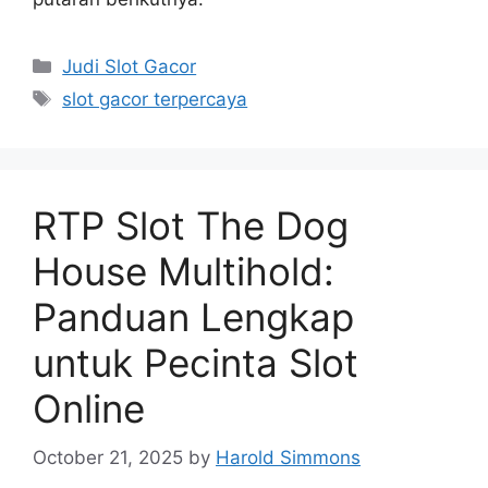
Categories
Judi Slot Gacor
Tags
slot gacor terpercaya
RTP Slot The Dog
House Multihold:
Panduan Lengkap
untuk Pecinta Slot
Online
October 21, 2025
by
Harold Simmons