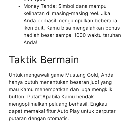
Money Tanda: Simbol dana mampu
kelihatan di masing-masing reel. Jika
Anda berhasil mengumpulkan beberapa
ikon duit, Kamu bisa mengalahkan bonus
hadiah besar sampai 1000 waktu taruhan
Anda!
Taktik Bermain
Untuk mengawali game Mustang Gold, Anda
hanya butuh menentukan besaran judi yang
mau Kamu menempatkan dan juga mengklik
button “Putar”.Apabila Kamu hendak
mengoptimalkan peluang berhasil, Engkau
dapat memakai fitur Auto Play untuk berputar
putaran dengan otomatis.