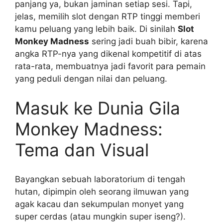
panjang ya, bukan jaminan setiap sesi. Tapi,
jelas, memilih slot dengan RTP tinggi memberi
kamu peluang yang lebih baik. Di sinilah
Slot
Monkey Madness
sering jadi buah bibir, karena
angka RTP-nya yang dikenal kompetitif di atas
rata-rata, membuatnya jadi favorit para pemain
yang peduli dengan nilai dan peluang.
Masuk ke Dunia Gila
Monkey Madness:
Tema dan Visual
Bayangkan sebuah laboratorium di tengah
hutan, dipimpin oleh seorang ilmuwan yang
agak kacau dan sekumpulan monyet yang
super cerdas (atau mungkin super iseng?).