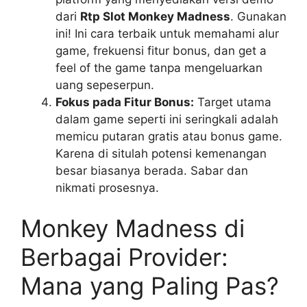
dari
Rtp Slot Monkey Madness
. Gunakan
ini! Ini cara terbaik untuk memahami alur
game, frekuensi fitur bonus, dan get a
feel of the game tanpa mengeluarkan
uang sepeserpun.
Fokus pada Fitur Bonus:
Target utama
dalam game seperti ini seringkali adalah
memicu putaran gratis atau bonus game.
Karena di situlah potensi kemenangan
besar biasanya berada. Sabar dan
nikmati prosesnya.
Monkey Madness di
Berbagai Provider:
Mana yang Paling Pas?