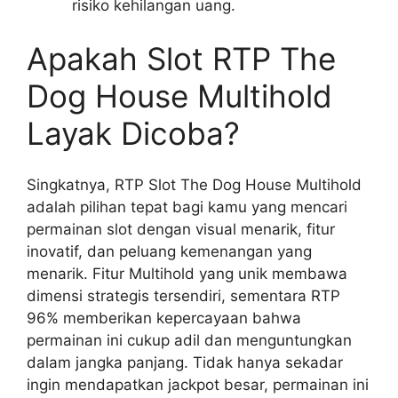
risiko kehilangan uang.
Apakah Slot RTP The
Dog House Multihold
Layak Dicoba?
Singkatnya, RTP Slot The Dog House Multihold
adalah pilihan tepat bagi kamu yang mencari
permainan slot dengan visual menarik, fitur
inovatif, dan peluang kemenangan yang
menarik. Fitur Multihold yang unik membawa
dimensi strategis tersendiri, sementara RTP
96% memberikan kepercayaan bahwa
permainan ini cukup adil dan menguntungkan
dalam jangka panjang. Tidak hanya sekadar
ingin mendapatkan jackpot besar, permainan ini