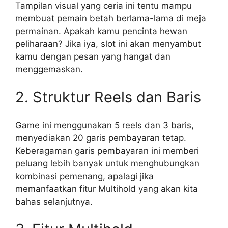
Tampilan visual yang ceria ini tentu mampu
membuat pemain betah berlama-lama di meja
permainan. Apakah kamu pencinta hewan
peliharaan? Jika iya, slot ini akan menyambut
kamu dengan pesan yang hangat dan
menggemaskan.
2. Struktur Reels dan Baris
Game ini menggunakan 5 reels dan 3 baris,
menyediakan 20 garis pembayaran tetap.
Keberagaman garis pembayaran ini memberi
peluang lebih banyak untuk menghubungkan
kombinasi pemenang, apalagi jika
memanfaatkan fitur Multihold yang akan kita
bahas selanjutnya.