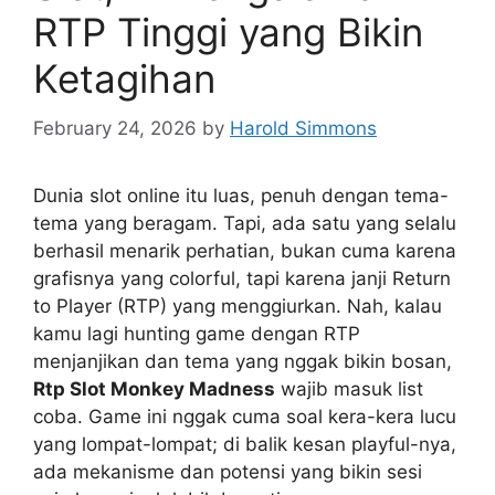
RTP Tinggi yang Bikin
Ketagihan
February 24, 2026
by
Harold Simmons
Dunia slot online itu luas, penuh dengan tema-
tema yang beragam. Tapi, ada satu yang selalu
berhasil menarik perhatian, bukan cuma karena
grafisnya yang colorful, tapi karena janji Return
to Player (RTP) yang menggiurkan. Nah, kalau
kamu lagi hunting game dengan RTP
menjanjikan dan tema yang nggak bikin bosan,
Rtp Slot Monkey Madness
wajib masuk list
coba. Game ini nggak cuma soal kera-kera lucu
yang lompat-lompat; di balik kesan playful-nya,
ada mekanisme dan potensi yang bikin sesi