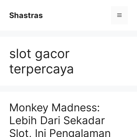
Skip
to
Shastras
Menu
content
slot gacor
terpercaya
Monkey Madness:
Lebih Dari Sekadar
Slot, Ini Pengalaman