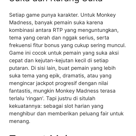
Setiap game punya karakter. Untuk Monkey
Madness, banyak pemain suka karena
kombinasi antara RTP yang menguntungkan,
tema yang cerah dan nggak serius, serta
frekuensi fitur bonus yang cukup sering muncul.
Game ini cocok untuk pemain yang suka aksi
cepat dan kejutan-kejutan kecil di setiap
putaran. Di sisi lain, buat pemain yang lebih
suka tema yang epik, dramatis, atau yang
mengincar jackpot progresif dengan nilai
fantastis, mungkin Monkey Madness terasa
terlalu 'ringan'. Tapi justru di situlah
kekuatannya: sebagai slot harian yang
menghibur dan memberikan peluang fair untuk
menang.