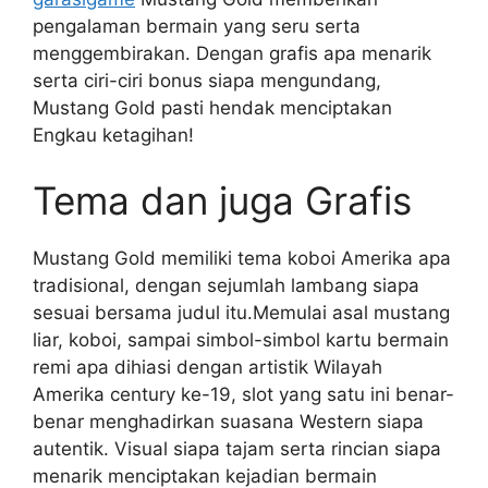
pengalaman bermain yang seru serta
menggembirakan. Dengan grafis apa menarik
serta ciri-ciri bonus siapa mengundang,
Mustang Gold pasti hendak menciptakan
Engkau ketagihan!
Tema dan juga Grafis
Mustang Gold memiliki tema koboi Amerika apa
tradisional, dengan sejumlah lambang siapa
sesuai bersama judul itu.Memulai asal mustang
liar, koboi, sampai simbol-simbol kartu bermain
remi apa dihiasi dengan artistik Wilayah
Amerika century ke-19, slot yang satu ini benar-
benar menghadirkan suasana Western siapa
autentik. Visual siapa tajam serta rincian siapa
menarik menciptakan kejadian bermain