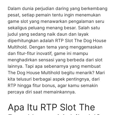
Dalam dunia perjudian daring yang berkembang
pesat, setiap pemain tentu ingin menemukan
game slot yang menawarkan pengalaman seru
sekaligus peluang menang besar. Salah satu
judul yang sedang naik daun dan layak
diperhitungkan adalah RTP Slot The Dog House
Multihold. Dengan tema yang menggemaskan
dan fitur-fitur inovatif, game ini mampu
menghadirkan sensasi yang berbeda dari slot
lainnya. Tapi apa sebenarnya yang membuat
The Dog House Multihold begitu menarik? Mari
kita telusuri berbagai aspek pentingnya, dari
RTP hingga fitur bonus, agar kamu semakin
percaya diri saat memainkannya.
Apa Itu RTP Slot The