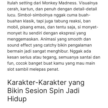
Itulah setting dari Monkey Madness. Visualnya
cerah, kartun, dan penuh dengan detail-detail
lucu. Simbol-simbolnya nggak cuma buah-
buahan klasik, tapi juga tabung reaksi, ban
mobil, pisang emas, dan tentu saja, si monyet-
monyet itu sendiri dengan ekspresi yang
menggemaskan. Animasi yang smooth dan
sound effect yang catchy bikin pengalaman
bermain jadi sangat menghibur. Nggak ada
kesan serius atau tegang, semuanya santai dan
fun, cocok banget buat kamu yang mau main
slot sambil melepas penat.
Karakter-Karakter yang
Bikin Sesion Spin Jadi
Hidup