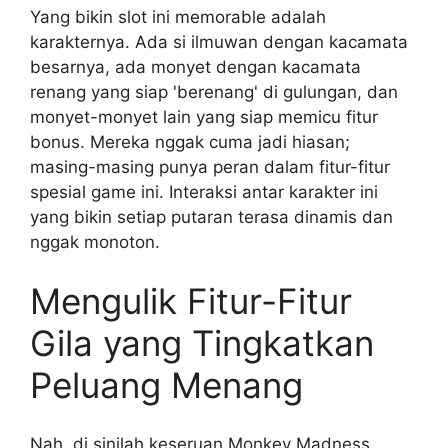
Yang bikin slot ini memorable adalah
karakternya. Ada si ilmuwan dengan kacamata
besarnya, ada monyet dengan kacamata
renang yang siap 'berenang' di gulungan, dan
monyet-monyet lain yang siap memicu fitur
bonus. Mereka nggak cuma jadi hiasan;
masing-masing punya peran dalam fitur-fitur
spesial game ini. Interaksi antar karakter ini
yang bikin setiap putaran terasa dinamis dan
nggak monoton.
Mengulik Fitur-Fitur
Gila yang Tingkatkan
Peluang Menang
Nah, di sinilah keseruan Monkey Madness