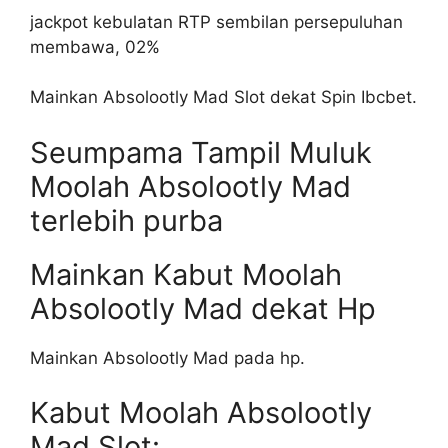
jackpot kebulatan RTP sembilan persepuluhan
membawa, 02%
Mainkan Absolootly Mad Slot dekat Spin Ibcbet.
Seumpama Tampil Muluk
Moolah Absolootly Mad
terlebih purba
Mainkan Kabut Moolah
Absolootly Mad dekat Hp
Mainkan Absolootly Mad pada hp.
Kabut Moolah Absolootly
Mad Slot: