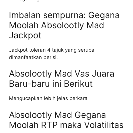
Imbalan sempurna: Gegana
Moolah Absolootly Mad
Jackpot
Jackpot toleran 4 tajuk yang serupa
dimanfaatkan berisi.
Absolootly Mad Vas Juara
Baru-baru ini Berikut
Mengucapkan lebih jelas perkara
Absolootly Mad Gegana
Moolah RTP maka Volatilitas