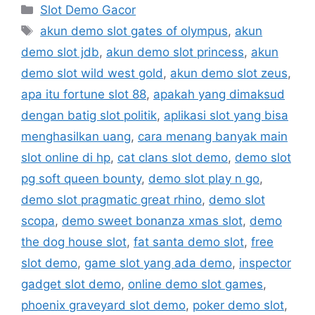
Categories
Slot Demo Gacor
Tags
akun demo slot gates of olympus
,
akun
demo slot jdb
,
akun demo slot princess
,
akun
demo slot wild west gold
,
akun demo slot zeus
,
apa itu fortune slot 88
,
apakah yang dimaksud
dengan batig slot politik
,
aplikasi slot yang bisa
menghasilkan uang
,
cara menang banyak main
slot online di hp
,
cat clans slot demo
,
demo slot
pg soft queen bounty
,
demo slot play n go
,
demo slot pragmatic great rhino
,
demo slot
scopa
,
demo sweet bonanza xmas slot
,
demo
the dog house slot
,
fat santa demo slot
,
free
slot demo
,
game slot yang ada demo
,
inspector
gadget slot demo
,
online demo slot games
,
phoenix graveyard slot demo
,
poker demo slot
,