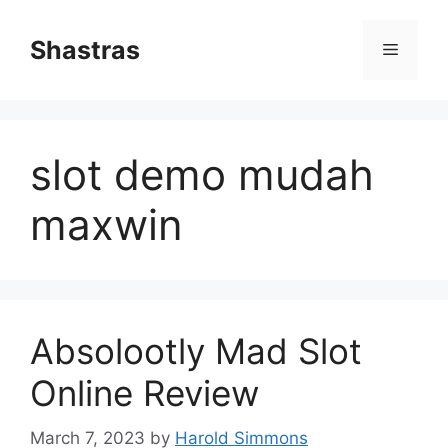
Skip
to
Shastras
Menu
content
slot demo mudah
maxwin
Absolootly Mad Slot
Online Review
March 7, 2023
by
Harold Simmons