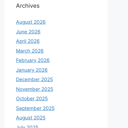
Archives
August 2026
June 2026
April 2026
March 2026
February 2026
January 2026
December 2025
November 2025
October 2025
September 2025
August 2025
July 2025