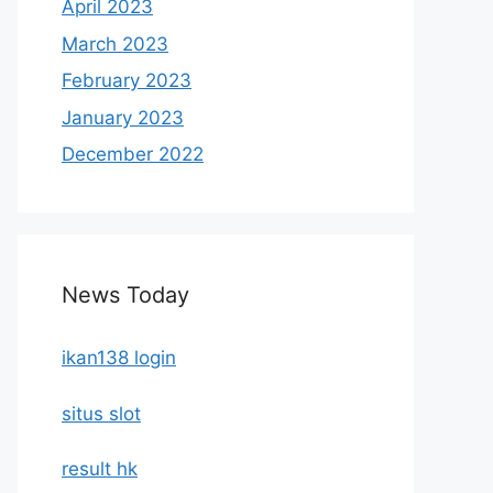
April 2023
March 2023
February 2023
January 2023
December 2022
News Today
ikan138 login
situs slot
result hk