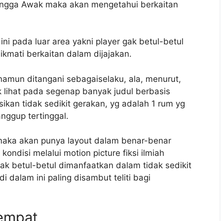
hingga Awak maka akan mengetahui berkaitan
ini pada luar area yakni player gak betul-betul
mati berkaitan dalam dijajakan.
amun ditangani sebagaiselaku, ala, menurut,
 lihat pada segenap banyak judul berbasis
ikan tidak sedikit gerakan, yg adalah 1 rum yg
nggup tertinggal.
 maka akan punya layout dalam benar-benar
kondisi melalui motion picture fiksi ilmiah
ak betul-betul dimanfaatkan dalam tidak sedikit
 dalam ini paling disambut teliti bagi
empat