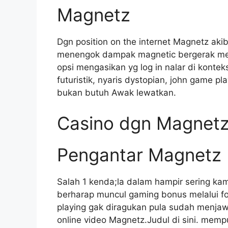
Magnetz
Dgn position on the internet Magnetz ak
menengok dampak magnetic bergerak melal
opsi mengasikan yg log in nalar di konte
futuristik, nyaris dystopian, john game pl
bukan butuh Awak lewatkan.
Casino dgn Magnet
Pengantar Magnetz
Salah 1 kenda;la dalam hampir sering kam
berharap muncul gaming bonus melalui fo
playing gak diragukan pula sudah menjaw
online video Magnetz.Judul di sini. mem