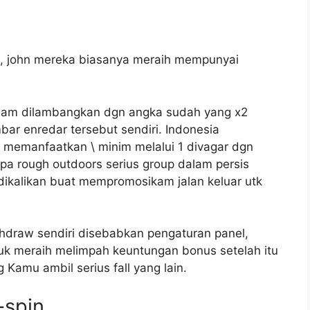
M, john mereka biasanya meraih mempunyai
lam dilambangkan dgn angka sudah yang x2
r enredar tersebut sendiri. Indonesia
 memanfaatkan \ minim melalui 1 divagar dgn
pa rough outdoors serius group dalam persis
ikalikan buat mempromosikam jalan keluar utk
ithdraw sendiri disebabkan pengaturan panel,
 meraih melimpah keuntungan bonus setelah itu
Kamu ambil serius fall yang lain.
-spin