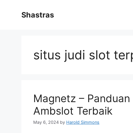
Skip
to
Shastras
content
situs judi slot te
Magnetz – Panduan D
Ambslot Terbaik
May 6, 2024
by
Harold Simmons