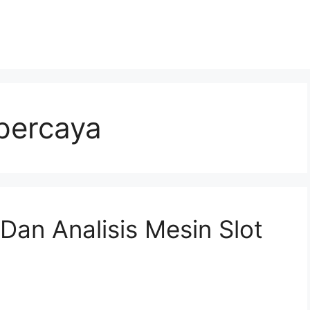
rpercaya
an Analisis Mesin Slot