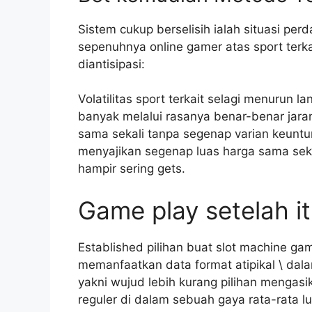
Sistem cukup berselisih ialah situasi per
sepenuhnya online gamer atas sport terkai
diantisipasi:
Volatilitas sport terkait selagi menurun l
banyak melalui rasanya benar-benar jar
sama sekali tanpa segenap varian keuntu
menyajikan segenap luas harga sama sekali
hampir sering gets.
Game play setelah it
Established pilihan buat slot machine ga
memanfaatkan data format atipikal \ dal
yakni wujud lebih kurang pilihan mengas
reguler di dalam sebuah gaya rata-rata l