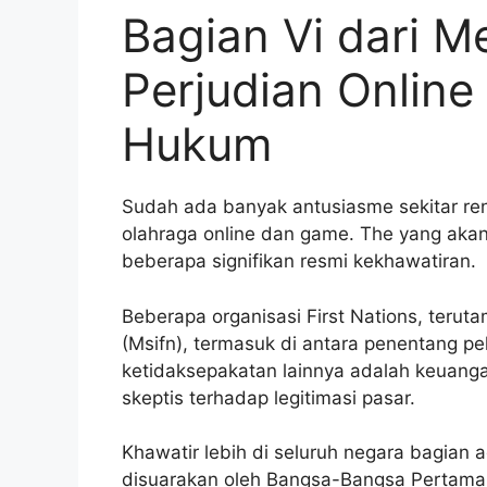
Bagian Vi dari 
Perjudian Online
Hukum
Sudah ada banyak antusiasme sekitar re
olahraga online dan game. The yang aka
beberapa signifikan resmi kekhawatiran.
Beberapa organisasi First Nations, terut
(Msifn), termasuk di antara penentang pe
ketidaksepakatan lainnya adalah keuangan
skeptis terhadap legitimasi pasar.
Khawatir lebih di seluruh negara bagian 
disuarakan oleh Bangsa-Bangsa Pertama 