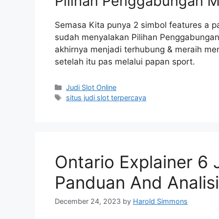
Pilihan Penggabungan M
Semasa Kita punya 2 simbol features a p
sudah menyalakan Pilihan Penggabungan 
akhirnya menjadi terhubung & meraih meny
setelah itu pas melalui papan sport.
Categories
Judi Slot Online
Tags
situs judi slot terpercaya
Ontario Explainer 6 
Panduan And Analis
December 24, 2023
by
Harold Simmons