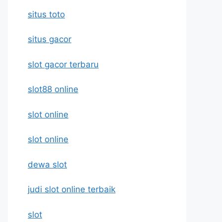
situs toto
situs gacor
slot gacor terbaru
slot88 online
slot online
slot online
dewa slot
judi slot online terbaik
slot