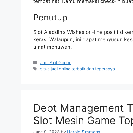
tempat hati Kamu memakai check-in buat 
Penutup
Slot Aladdin’s Wishes on-line positif 
keras. Walaupun, ini dapat menyusun ke
amat menawan.
Categories
Judi Slot Gacor
Tags
situs judi online terbaik dan tepercaya
Debt Management Ti
Slot Mesin Game To
June 9, 2023
by
Harold Simmons