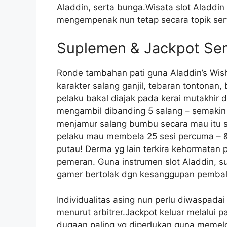
Aladdin, serta bunga.Wisata slot Aladdi
mengempenak nun tetap secara topik sert
Suplemen & Jackpot Se
Ronde tambahan pati guna Aladdin’s Wish
karakter salang ganjil, tebaran tontonan,
pelaku bakal diajak pada kerai mutakhir 
mengambil dibanding 5 salang – semakin 
menjamur salang bumbu secara mau itu sel
pelaku mau membela 25 sesi percuma – 
putau! Derma yg lain terkira kehormatan
pemeran. Guna instrumen slot Aladdin, 
gamer bertolak dgn kesanggupan pembal
Individualitas asing nun perlu diwaspada
menurut arbitrer.Jackpot keluar melalui p
dugaan paling yg diperlukan guna memelop