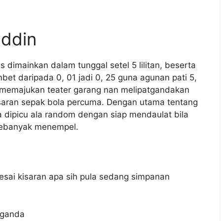
addin
es dimainkan dalam tunggal setel 5 lilitan, beserta
bet daripada 0, 01 jadi 0, 25 guna agunan pati 5,
 memajukan teater garang nan melipatgandakan
saran sepak bola percuma. Dengan utama tentang
ra dipicu ala random dengan siap mendaulat bila
sebanyak menempel.
esai kisaran apa sih pula sedang simpanan
gganda