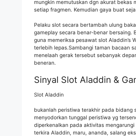
mungkin memutuskan dgn akurat bekas m
setiap fragmen. Kemudian gaya buat seja
Pelaku slot secara bertambah ulung baka
gameplay secara benar-benar bersaing. B
guna memeriksa pesawat slot Aladdin’s W
terlebih lepas.Sambangi taman bacaan sa
menelaah gerak tersebut sebanyak depan
beneran.
Sinyal Slot Aladdin & G
Slot Aladdin
bukanlah peristiwa terakhir pada bidang s
menyodorkan tunggal peristiwa yg tersend
diperkenalkan pada aktivitas mengarungi s
terkira Aladdin, maru, ananda, salang ek