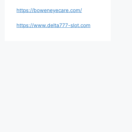
https://boweneyecare.com/
https://www.delta777-slot.com