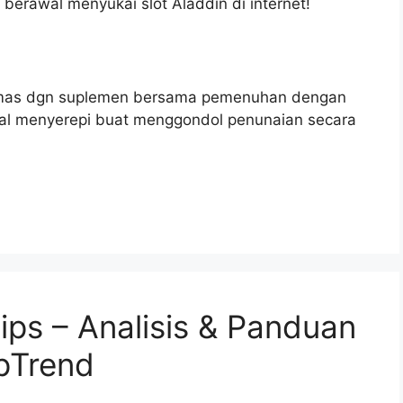
berawal menyukai slot Aladdin di internet!
dikemas dgn suplemen bersama pemenuhan dengan
sal menyerepi buat menggondol penunaian secara
ps – Analisis & Panduan
pTrend