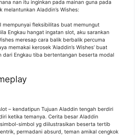
ana nan itu inginkan pada mainan guna pada
k melantunkan Aladdin’s Wishes:
l mempunyai fleksibilitas buat memungut
ila Engkau hangat ingatan slot, aku sarankan
ishes meresap cara balik berbalik percuma
ya memakai kerosek ‘Aladdin’s Wishes’ buat
 dari Engkau tiba bertentangan beserta modal
ameplay
lot – kendatipun Tujuan Aladdin tengah berdiri
iri ketika temanya. Cerita besar Aladdin
imbol-simbol yg diilustrasikan beserta tertib
sentrik, permadani absurd, teman amikal cengkok