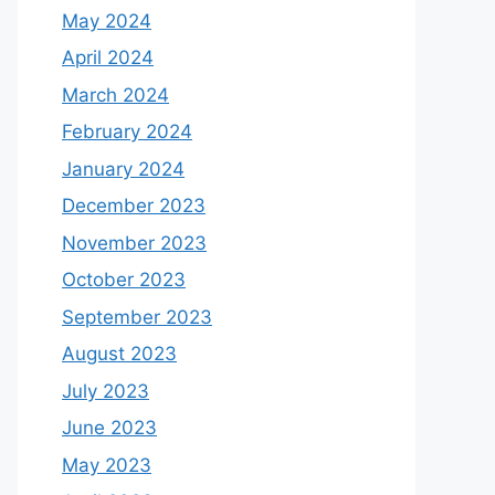
May 2024
April 2024
March 2024
February 2024
January 2024
December 2023
November 2023
October 2023
September 2023
August 2023
July 2023
June 2023
May 2023