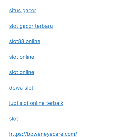
situs gacor
slot gacor terbaru
slot88 online
slot online
slot online
dewa slot
judi slot online terbaik
slot
https://boweneyecare.com/