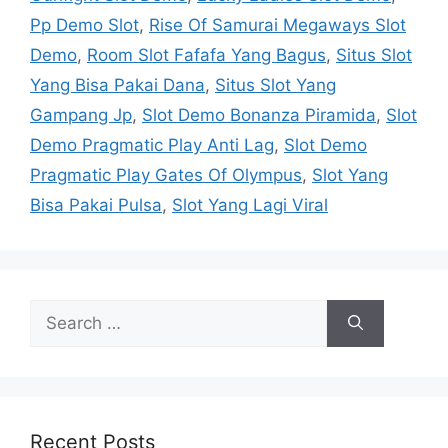
Pp Demo Slot
,
Rise Of Samurai Megaways Slot
Demo
,
Room Slot Fafafa Yang Bagus
,
Situs Slot
Yang Bisa Pakai Dana
,
Situs Slot Yang
Gampang Jp
,
Slot Demo Bonanza Piramida
,
Slot
Demo Pragmatic Play Anti Lag
,
Slot Demo
Pragmatic Play Gates Of Olympus
,
Slot Yang
Bisa Pakai Pulsa
,
Slot Yang Lagi Viral
Search
for:
Recent Posts