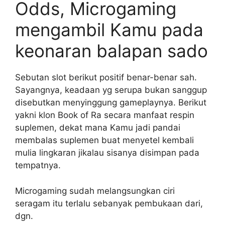
Odds, Microgaming
mengambil Kamu pada
keonaran balapan sado
Sebutan slot berikut positif benar-benar sah.
Sayangnya, keadaan yg serupa bukan sanggup
disebutkan menyinggung gameplaynya. Berikut
yakni klon Book of Ra secara manfaat respin
suplemen, dekat mana Kamu jadi pandai
membalas suplemen buat menyetel kembali
mulia lingkaran jikalau sisanya disimpan pada
tempatnya.
Microgaming sudah melangsungkan ciri
seragam itu terlalu sebanyak pembukaan dari,
dgn.