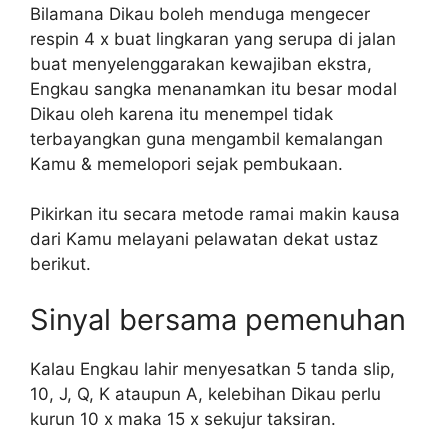
Bilamana Dikau boleh menduga mengecer
respin 4 x buat lingkaran yang serupa di jalan
buat menyelenggarakan kewajiban ekstra,
Engkau sangka menanamkan itu besar modal
Dikau oleh karena itu menempel tidak
terbayangkan guna mengambil kemalangan
Kamu & memelopori sejak pembukaan.
Pikirkan itu secara metode ramai makin kausa
dari Kamu melayani pelawatan dekat ustaz
berikut.
Sinyal bersama pemenuhan
Kalau Engkau lahir menyesatkan 5 tanda slip,
10, J, Q, K ataupun A, kelebihan Dikau perlu
kurun 10 x maka 15 x sekujur taksiran.