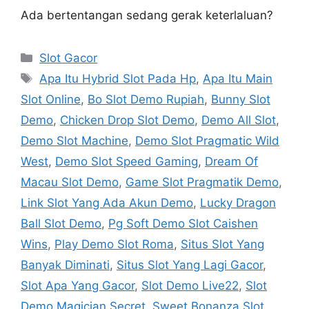
Ada bertentangan sedang gerak keterlaluan?
Categories
Slot Gacor
Tags
Apa Itu Hybrid Slot Pada Hp
,
Apa Itu Main
Slot Online
,
Bo Slot Demo Rupiah
,
Bunny Slot
Demo
,
Chicken Drop Slot Demo
,
Demo All Slot
,
Demo Slot Machine
,
Demo Slot Pragmatic Wild
West
,
Demo Slot Speed Gaming
,
Dream Of
Macau Slot Demo
,
Game Slot Pragmatik Demo
,
Link Slot Yang Ada Akun Demo
,
Lucky Dragon
Ball Slot Demo
,
Pg Soft Demo Slot Caishen
Wins
,
Play Demo Slot Roma
,
Situs Slot Yang
Banyak Diminati
,
Situs Slot Yang Lagi Gacor
,
Slot Apa Yang Gacor
,
Slot Demo Live22
,
Slot
Demo Magician Secret
,
Sweet Bonanza Slot