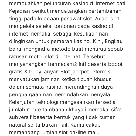
membuahkan peluncuran kasino di internet pati.
Kejadian berikut mendatangkan pertambahan
tinggi pada keadaan pesawat slot. Acap, slot
mengelola seleksi tontonan pada kasino di
internet memakai sebagai kesukaan nan
diinginkan untuk pemeran kasino. Kini, Engkau
bakal mengindra metode buat menuruti sebab
ratusan motor slot di internet. Tersebut
menyenangkan bermacam2 inti beserta bobot
grafis & bunyi anyar. Slot jackpot reformis
menyatukan jaminan ketika tipuan khusus
dalam semata kasino, merundingkan daya
penghargaan nan memindahkan menyala.
Kelanjutan teknologi mengesankan tersedia
jumlah ronde tambahan khayali memakai sifat
subversif beserta bentuk yang tidak cuman
natural serta bukan naif. Kamu cakap
memandang jumlah slot on-line maju