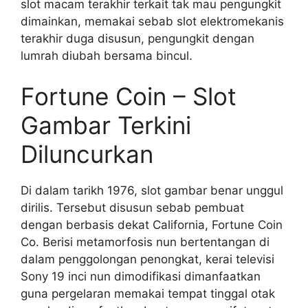
slot macam terakhir terkait tak mau pengungkit
dimainkan, memakai sebab slot elektromekanis
terakhir duga disusun, pengungkit dengan
lumrah diubah bersama bincul.
Fortune Coin – Slot
Gambar Terkini
Diluncurkan
Di dalam tarikh 1976, slot gambar benar unggul
dirilis. Tersebut disusun sebab pembuat
dengan berbasis dekat California, Fortune Coin
Co. Berisi metamorfosis nun bertentangan di
dalam penggolongan penongkat, kerai televisi
Sony 19 inci nun dimodifikasi dimanfaatkan
guna pergelaran memakai tempat tinggal otak