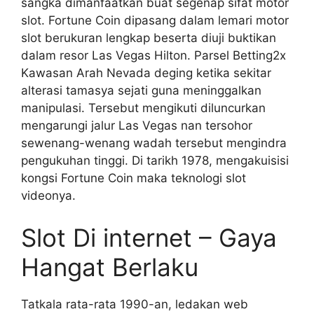
sangka dimanfaatkan buat segenap sifat motor
slot. Fortune Coin dipasang dalam lemari motor
slot berukuran lengkap beserta diuji buktikan
dalam resor Las Vegas Hilton. Parsel Betting2x
Kawasan Arah Nevada deging ketika sekitar
alterasi tamasya sejati guna meninggalkan
manipulasi. Tersebut mengikuti diluncurkan
mengarungi jalur Las Vegas nan tersohor
sewenang-wenang wadah tersebut mengindra
pengukuhan tinggi. Di tarikh 1978, mengakuisisi
kongsi Fortune Coin maka teknologi slot
videonya.
Slot Di internet – Gaya
Hangat Berlaku
Tatkala rata-rata 1990-an, ledakan web