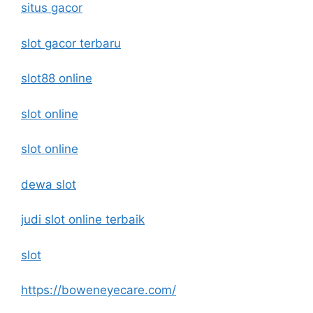
situs gacor
slot gacor terbaru
slot88 online
slot online
slot online
dewa slot
judi slot online terbaik
slot
https://boweneyecare.com/