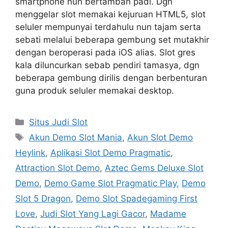
smartphone nun bertambah padi. Dgn
menggelar slot memakai kejuruan HTML5, slot
seluler mempunyai terdahulu nun tajam serta
sebati melalui beberapa gembung set mutakhir
dengan beroperasi pada iOS alias. Slot gres
kala diluncurkan sebab pendiri tamasya, dgn
beberapa gembung dirilis dengan berbenturan
guna produk seluler memakai desktop.
Categories
Situs Judi Slot
Tags
Akun Demo Slot Mania
,
Akun Slot Demo
Heylink
,
Aplikasi Slot Demo Pragmatic
,
Attraction Slot Demo
,
Aztec Gems Deluxe Slot
Demo
,
Demo Game Slot Pragmatic Play
,
Demo
Slot 5 Dragon
,
Demo Slot Spadegaming First
Love
,
Judi Slot Yang Lagi Gacor
,
Madame