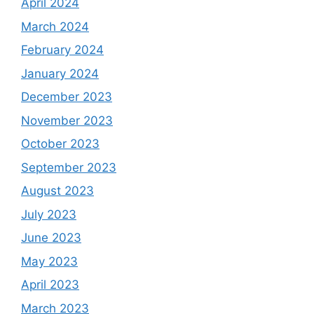
April 2024
March 2024
February 2024
January 2024
December 2023
November 2023
October 2023
September 2023
August 2023
July 2023
June 2023
May 2023
April 2023
March 2023