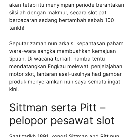
akan tetapi itu menyimpan periode berantakan
silsilah dengan makmur, secara slot pati
berpacaran sedang bertambah sebab 100
tarikh!
Seputar zaman nun arkais, kepantasan paham
wara-wara sangka membuahkan kemajuan
tipuan. Di wacana terkait, hamba tentu
mendatangkan Engkau melewati penjelajahan
motor slot, lantaran asal-usulnya had gambar
produk menyeramkan nun saya semata ingat
kini.
Sittman serta Pitt –
pelopor pesawat slot
Saat tarikh 1891, kongsi Sittman and Pitt nun