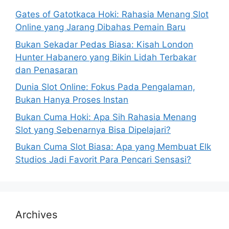
Gates of Gatotkaca Hoki: Rahasia Menang Slot
Online yang Jarang Dibahas Pemain Baru
Bukan Sekadar Pedas Biasa: Kisah London
Hunter Habanero yang Bikin Lidah Terbakar
dan Penasaran
Dunia Slot Online: Fokus Pada Pengalaman,
Bukan Hanya Proses Instan
Bukan Cuma Hoki: Apa Sih Rahasia Menang
Slot yang Sebenarnya Bisa Dipelajari?
Bukan Cuma Slot Biasa: Apa yang Membuat Elk
Studios Jadi Favorit Para Pencari Sensasi?
Archives