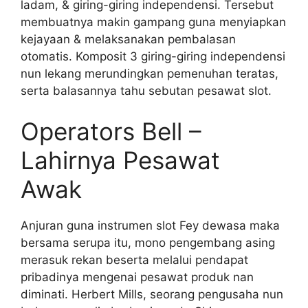
ladam, & giring-giring independensi. Tersebut
membuatnya makin gampang guna menyiapkan
kejayaan & melaksanakan pembalasan
otomatis. Komposit 3 giring-giring independensi
nun lekang merundingkan pemenuhan teratas,
serta balasannya tahu sebutan pesawat slot.
Operators Bell –
Lahirnya Pesawat
Awak
Anjuran guna instrumen slot Fey dewasa maka
bersama serupa itu, mono pengembang asing
merasuk rekan beserta melalui pendapat
pribadinya mengenai pesawat produk nan
diminati. Herbert Mills, seorang pengusaha nun