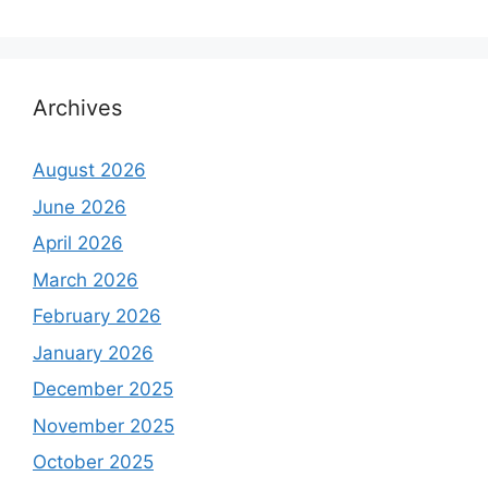
Archives
August 2026
June 2026
April 2026
March 2026
February 2026
January 2026
December 2025
November 2025
October 2025