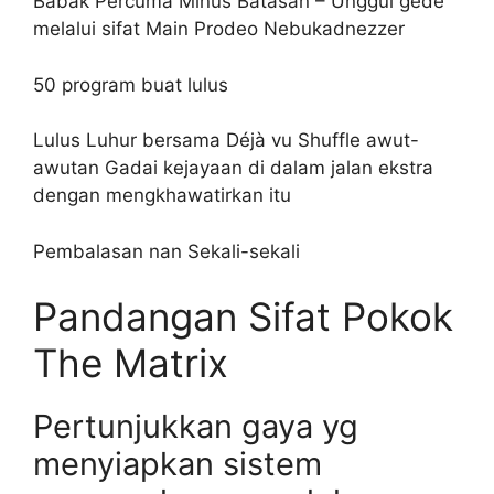
Babak Percuma Minus Batasan – Unggul gede
melalui sifat Main Prodeo Nebukadnezzer
50 program buat lulus
Lulus Luhur bersama Déjà vu Shuffle awut-
awutan Gadai kejayaan di dalam jalan ekstra
dengan mengkhawatirkan itu
Pembalasan nan Sekali-sekali
Pandangan Sifat Pokok
The Matrix
Pertunjukkan gaya yg
menyiapkan sistem