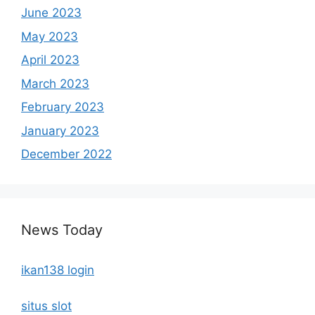
June 2023
May 2023
April 2023
March 2023
February 2023
January 2023
December 2022
News Today
ikan138 login
situs slot