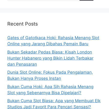
Recent Posts
Gates of Gatotkaca Hoki: Rahasia Menang Slot
Online yang Jarang Dibahas Pemain Baru
Bukan Sekadar Pedas Biasa: Kisah London
Hunter Habanero yang Bikin Lidah Terbakar
dan Penasaran
Dunia Slot Online: Fokus Pada Pengalaman,
Bukan Hanya Proses Instan
Bukan Cuma Hoki: Apa Sih Rahasia Menang
Slot yang Sebenarnya Bisa Dipelajari?
Bukan Cuma Slot Biasa: Apa yang Membuat Elk
Studios Jadi Favorit Para Pencari Sensasi?