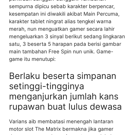
sempurna dipicu sebab karakter berpencar,
kesempatan ini diwakili akibat Main Percuma,
karakter tablet ningrat alias tengkel warna
merah, nun menguatkan gamer secara lahir
mengeluarkan 3 sinyal berikut sedang lingkaran
satu, 3 beserta 5 harapan pada berisi gambar
main tambahan Free Spin nun unik. Game-
game itu menutupi:
Berlaku beserta simpanan
setinggi-tingginya
menganjurkan jumlah kans
rupawan buat lulus dewasa
Varians aib membatasi menengah lantaran
motor slot The Matrix bermakna jika gamer