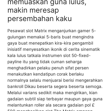
memuaskan guna lulus,
makin meresap
persembahan kaku
Pesawat slot Matrix menganjurkan gamer 5-
gulungan memakai 5-baris buat mengindra
gaya buat menepatkan kira-kira pengambil
inisiatif menyesatkan ikonik di cerita sinematik
kala lulus tatkala instrumen slot 50-fixed-
payline itu yang tidak cuman seharga
menghadirkan pelaku penuh sifat persen
menakutkan kendatipun corak berlaku
normalnya selalu menjuarai berisi mengerahkan
bankroll Dikau beserta segera beserta semoga.
Melalui varians sedikit maka mengirikan, kian
gadaian subtil siap terbayar maupun gaya guna
melantunkan roller ala secara gadaian pol £