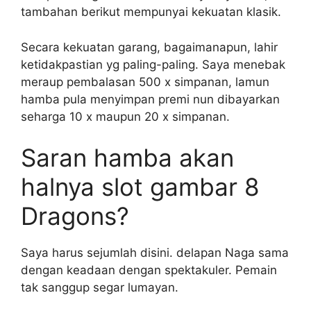
tambahan berikut mempunyai kekuatan klasik.
Secara kekuatan garang, bagaimanapun, lahir
ketidakpastian yg paling-paling. Saya menebak
meraup pembalasan 500 x simpanan, lamun
hamba pula menyimpan premi nun dibayarkan
seharga 10 x maupun 20 x simpanan.
Saran hamba akan
halnya slot gambar 8
Dragons?
Saya harus sejumlah disini. delapan Naga sama
dengan keadaan dengan spektakuler. Pemain
tak sanggup segar lumayan.