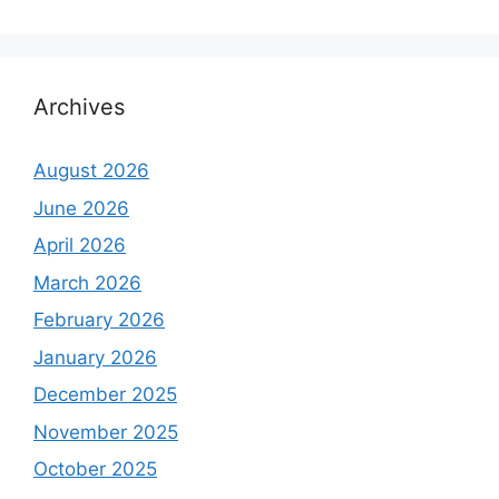
Archives
August 2026
June 2026
April 2026
March 2026
February 2026
January 2026
December 2025
November 2025
October 2025