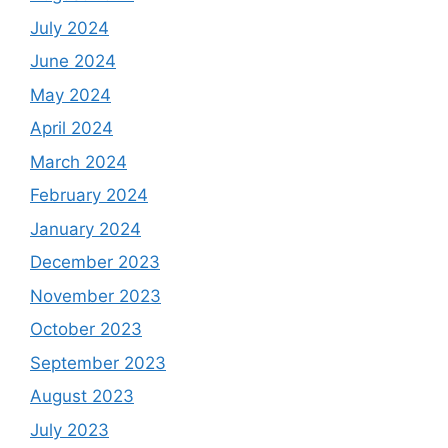
July 2024
June 2024
May 2024
April 2024
March 2024
February 2024
January 2024
December 2023
November 2023
October 2023
September 2023
August 2023
July 2023