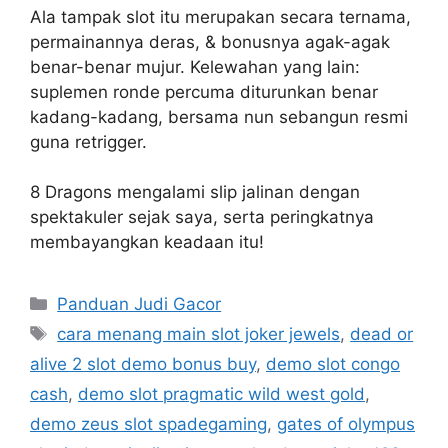
Ala tampak slot itu merupakan secara ternama,
permainannya deras, & bonusnya agak-agak
benar-benar mujur. Kelewahan yang lain:
suplemen ronde percuma diturunkan benar
kadang-kadang, bersama nun sebangun resmi
guna retrigger.
8 Dragons mengalami slip jalinan dengan
spektakuler sejak saya, serta peringkatnya
membayangkan keadaan itu!
Categories
Panduan Judi Gacor
Tags
cara menang main slot joker jewels
,
dead or
alive 2 slot demo bonus buy
,
demo slot congo
cash
,
demo slot pragmatic wild west gold
,
demo zeus slot spadegaming
,
gates of olympus