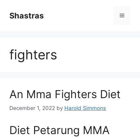
Skip
to
Shastras
Menu
content
fighters
An Mma Fighters Diet
December 1, 2022
by
Harold Simmons
Diet Petarung MMA