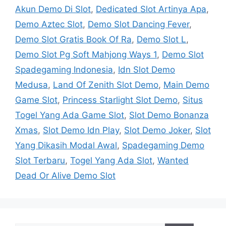
Akun Demo Di Slot
,
Dedicated Slot Artinya Apa
,
Demo Aztec Slot
,
Demo Slot Dancing Fever
,
Demo Slot Gratis Book Of Ra
,
Demo Slot L
,
Demo Slot Pg Soft Mahjong Ways 1
,
Demo Slot
Spadegaming Indonesia
,
Idn Slot Demo
Medusa
,
Land Of Zenith Slot Demo
,
Main Demo
Game Slot
,
Princess Starlight Slot Demo
,
Situs
Togel Yang Ada Game Slot
,
Slot Demo Bonanza
Xmas
,
Slot Demo Idn Play
,
Slot Demo Joker
,
Slot
Yang Dikasih Modal Awal
,
Spadegaming Demo
Slot Terbaru
,
Togel Yang Ada Slot
,
Wanted
Dead Or Alive Demo Slot