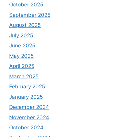
October 2025
September 2025
August 2025
July 2025
June 2025
May 2025
April 2025
March 2025
February 2025
January 2025
December 2024
November 2024
October 2024