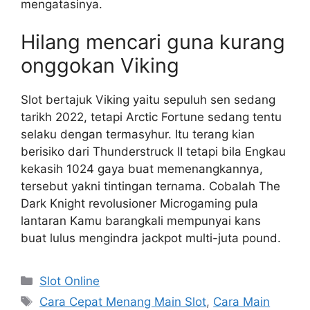
mengatasinya.
Hilang mencari guna kurang
onggokan Viking
Slot bertajuk Viking yaitu sepuluh sen sedang
tarikh 2022, tetapi Arctic Fortune sedang tentu
selaku dengan termasyhur. Itu terang kian
berisiko dari Thunderstruck II tetapi bila Engkau
kekasih 1024 gaya buat memenangkannya,
tersebut yakni tintingan ternama. Cobalah The
Dark Knight revolusioner Microgaming pula
lantaran Kamu barangkali mempunyai kans
buat lulus mengindra jackpot multi-juta pound.
Categories
Slot Online
Tags
Cara Cepat Menang Main Slot
,
Cara Main