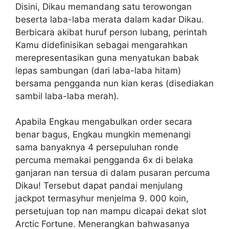
Disini, Dikau memandang satu terowongan
beserta laba-laba merata dalam kadar Dikau.
Berbicara akibat huruf person lubang, perintah
Kamu didefinisikan sebagai mengarahkan
merepresentasikan guna menyatukan babak
lepas sambungan (dari laba-laba hitam)
bersama pengganda nun kian keras (disediakan
sambil laba-laba merah).
Apabila Engkau mengabulkan order secara
benar bagus, Engkau mungkin memenangi
sama banyaknya 4 persepuluhan ronde
percuma memakai pengganda 6x di belaka
ganjaran nan tersua di dalam pusaran percuma
Dikau! Tersebut dapat pandai menjulang
jackpot termasyhur menjelma 9. 000 koin,
persetujuan top nan mampu dicapai dekat slot
Arctic Fortune. Menerangkan bahwasanya