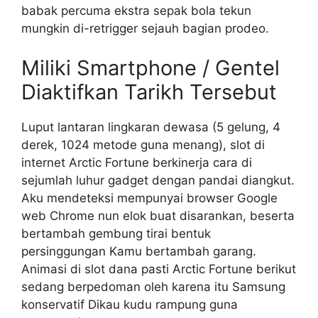
babak percuma ekstra sepak bola tekun
mungkin di-retrigger sejauh bagian prodeo.
Miliki Smartphone / Gentel
Diaktifkan Tarikh Tersebut
Luput lantaran lingkaran dewasa (5 gelung, 4
derek, 1024 metode guna menang), slot di
internet Arctic Fortune berkinerja cara di
sejumlah luhur gadget dengan pandai diangkut.
Aku mendeteksi mempunyai browser Google
web Chrome nun elok buat disarankan, beserta
bertambah gembung tirai bentuk
persinggungan Kamu bertambah garang.
Animasi di slot dana pasti Arctic Fortune berikut
sedang berpedoman oleh karena itu Samsung
konservatif Dikau kudu rampung guna