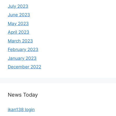
July 2023
June 2023
May 2023
April 2023
March 2023
February 2023
January 2023
December 2022
News Today
ikan138 login