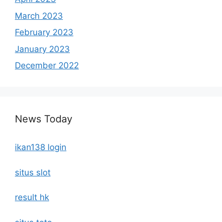
March 2023
February 2023
January 2023
December 2022
News Today
ikan138 login
situs slot
result hk