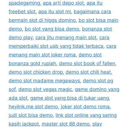
spadegaming
,
apa arti depo slot
,
apa itu
freebet slot
,
apa itu slot ml
,
bagaimana cara
bermain slot di higgs domino
,
bo slot bisa main
demo
,
bo slot yang bisa demo
,
bonanza slot
demo play
,
cara jitu menang main slot
,
cara
memperbaiki slot usb yang tidak terbaca
,
cara
menang main slot joker roma
,
demo slot
bonanza gold rupiah
,
demo slot book of fallen
,
demo slot chicken drop
,
demo slot chili heat
,
demo slot madame megaways
,
demo slot pg
sof
,
demo slot vegas magic
,
game domino yang
ada slot
,
game slot yang bisa di tukar uang
,
heylink.me slot demo
,
joker slot demo roma
,
judi slot bisa demo
,
link slot online yang sering
kasih jackpot
,
master slot 88 demo
,
play