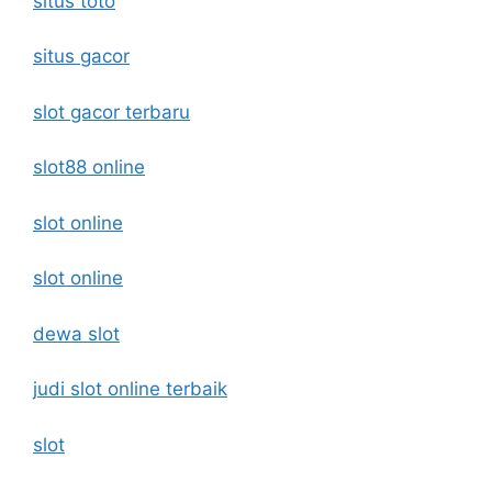
situs toto
situs gacor
slot gacor terbaru
slot88 online
slot online
slot online
dewa slot
judi slot online terbaik
slot