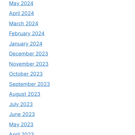
May 2024
April 2024
March 2024
February 2024
January 2024
December 2023
November 2023
October 2023
September 2023
August 2023
July 2023
June 2023
May 2023
April 2023