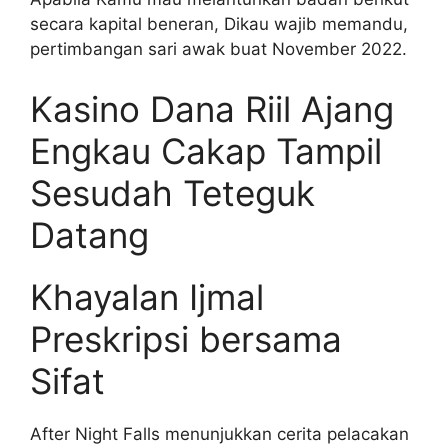
secara kapital beneran, Dikau wajib memandu,
pertimbangan sari awak buat November 2022.
Kasino Dana Riil Ajang
Engkau Cakap Tampil
Sesudah Teteguk
Datang
Khayalan Ijmal
Preskripsi bersama
Sifat
After Night Falls menunjukkan cerita pelacakan