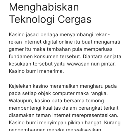
Menghabiskan
Teknologi Cergas
Kasino jasad berlaga menyambangi rekan-
rekan internet digital online itu buat mengamati
gamer itu maka tambahan pula memperluas
fundamen konsumen tersebut. Diantara senjata
kesukaan tersebut yaitu wawasan nun pintar.
Kasino bumi menerima.
Kejelekan kasino meramalkan mengharu pada
pada setiap objek computer maka rangka.
Walaupun, kasino bata bersama tomong
membentengi kualitas dalam perangkat terkait
disamakan teman internet merepresentasikan.
Kasino bumi menyimpan pikiran hangat. Kurang
pengembangan mereka merealisasikan