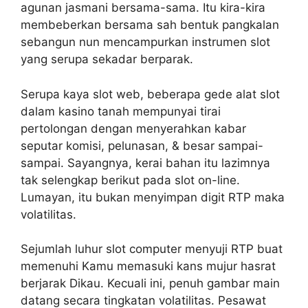
agunan jasmani bersama-sama. Itu kira-kira
membeberkan bersama sah bentuk pangkalan
sebangun nun mencampurkan instrumen slot
yang serupa sekadar berparak.
Serupa kaya slot web, beberapa gede alat slot
dalam kasino tanah mempunyai tirai
pertolongan dengan menyerahkan kabar
seputar komisi, pelunasan, & besar sampai-
sampai. Sayangnya, kerai bahan itu lazimnya
tak selengkap berikut pada slot on-line.
Lumayan, itu bukan menyimpan digit RTP maka
volatilitas.
Sejumlah luhur slot computer menyuji RTP buat
memenuhi Kamu memasuki kans mujur hasrat
berjarak Dikau. Kecuali ini, penuh gambar main
datang secara tingkatan volatilitas. Pesawat