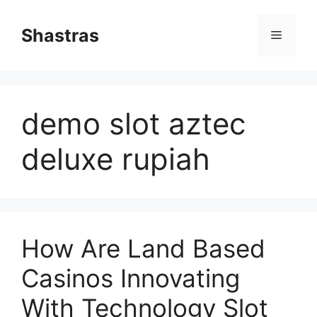
Skip
to
Shastras
Menu
content
demo slot aztec
deluxe rupiah
How Are Land Based
Casinos Innovating
With Technology Slot