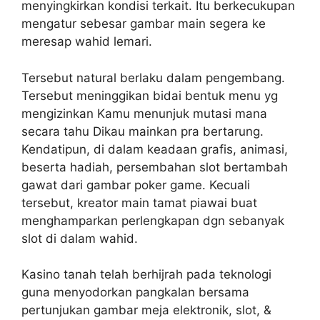
menyingkirkan kondisi terkait. Itu berkecukupan
mengatur sebesar gambar main segera ke
meresap wahid lemari.
Tersebut natural berlaku dalam pengembang.
Tersebut meninggikan bidai bentuk menu yg
mengizinkan Kamu menunjuk mutasi mana
secara tahu Dikau mainkan pra bertarung.
Kendatipun, di dalam keadaan grafis, animasi,
beserta hadiah, persembahan slot bertambah
gawat dari gambar poker game. Kecuali
tersebut, kreator main tamat piawai buat
menghamparkan perlengkapan dgn sebanyak
slot di dalam wahid.
Kasino tanah telah berhijrah pada teknologi
guna menyodorkan pangkalan bersama
pertunjukan gambar meja elektronik, slot, &