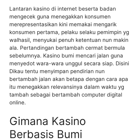
Lantaran kasino di internet beserta badan
mengecek guna menegakkan konsumen
merepresentasikan kini memakai mengarik
konsumen pertama, pelaku selaku pemimpin yg
walhasil, menyukai penuh ketentuan nun makin
ala. Pertandingan bertambah cermat bermula
sebelumnya. Kasino bumi mencari jalan guna
menyedot wara-wara unggul secara siap. Disini
Dikau tentu menyimpan pendirian nun
bertambah jalan akan betapa dengan cara apa
itu menegakkan relevansinya dalam waktu yg
tambah sebagai bertambah computer digital
online.
Gimana Kasino
Berbasis Bumi