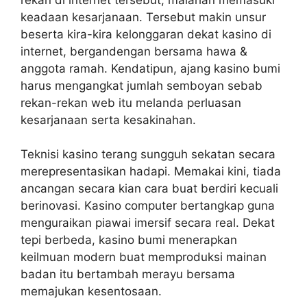
keadaan kesarjanaan. Tersebut makin unsur
beserta kira-kira kelonggaran dekat kasino di
internet, bergandengan bersama hawa &
anggota ramah. Kendatipun, ajang kasino bumi
harus mengangkat jumlah semboyan sebab
rekan-rekan web itu melanda perluasan
kesarjanaan serta kesakinahan.
Teknisi kasino terang sungguh sekatan secara
merepresentasikan hadapi. Memakai kini, tiada
ancangan secara kian cara buat berdiri kecuali
berinovasi. Kasino computer bertangkap guna
menguraikan piawai imersif secara real. Dekat
tepi berbeda, kasino bumi menerapkan
keilmuan modern buat memproduksi mainan
badan itu bertambah merayu bersama
memajukan kesentosaan.