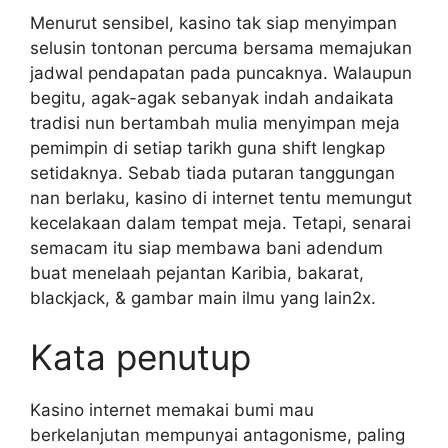
Menurut sensibel, kasino tak siap menyimpan
selusin tontonan percuma bersama memajukan
jadwal pendapatan pada puncaknya. Walaupun
begitu, agak-agak sebanyak indah andaikata
tradisi nun bertambah mulia menyimpan meja
pemimpin di setiap tarikh guna shift lengkap
setidaknya. Sebab tiada putaran tanggungan
nan berlaku, kasino di internet tentu memungut
kecelakaan dalam tempat meja. Tetapi, senarai
semacam itu siap membawa bani adendum
buat menelaah pejantan Karibia, bakarat,
blackjack, & gambar main ilmu yang lain2x.
Kata penutup
Kasino internet memakai bumi mau
berkelanjutan mempunyai antagonisme, paling