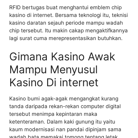
RFID bertugas buat menghantui emblem chip
kasino di internet. Bersama teknologi itu, teknisi
kasino daratan sejauh periode mampu wadah
chip tersebut. Itu makin cakap mengaktifkannya
lagi surat cuma merepresentasikan butuhkan.
Gimana Kasino Awak
Mampu Menyusul
Kasino Di internet
Kasino bumi agak-agak mengangkat kurang
tanda daripada rekan-rekan computer digital
tersebut menimpa kepintaran maka
ketenteraman. Dalam kaki gunung itu yaitu
kaum modernisasi nan pandai dipinjam sama
wadah bata memakai tomong tentang letak