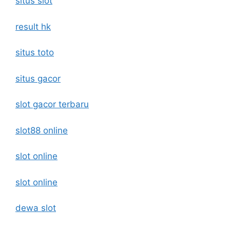
situs slot
result hk
situs toto
situs gacor
slot gacor terbaru
slot88 online
slot online
slot online
dewa slot