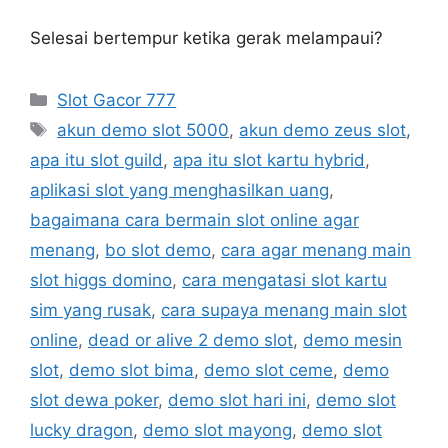
Selesai bertempur ketika gerak melampaui?
Categories
Slot Gacor 777
Tags
akun demo slot 5000
,
akun demo zeus slot
,
apa itu slot guild
,
apa itu slot kartu hybrid
,
aplikasi slot yang menghasilkan uang
,
bagaimana cara bermain slot online agar
menang
,
bo slot demo
,
cara agar menang main
slot higgs domino
,
cara mengatasi slot kartu
sim yang rusak
,
cara supaya menang main slot
online
,
dead or alive 2 demo slot
,
demo mesin
slot
,
demo slot bima
,
demo slot ceme
,
demo
slot dewa poker
,
demo slot hari ini
,
demo slot
lucky dragon
,
demo slot mayong
,
demo slot