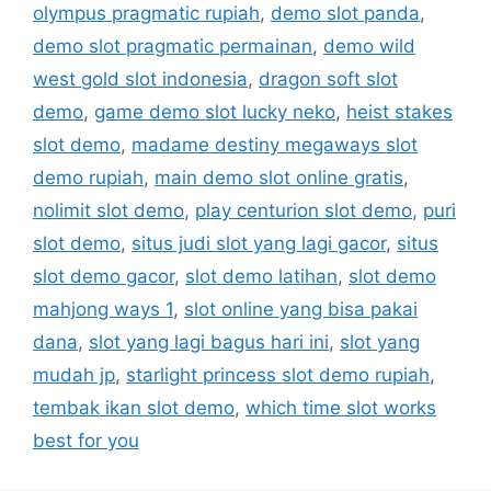
olympus pragmatic rupiah
,
demo slot panda
,
demo slot pragmatic permainan
,
demo wild
west gold slot indonesia
,
dragon soft slot
demo
,
game demo slot lucky neko
,
heist stakes
slot demo
,
madame destiny megaways slot
demo rupiah
,
main demo slot online gratis
,
nolimit slot demo
,
play centurion slot demo
,
puri
slot demo
,
situs judi slot yang lagi gacor
,
situs
slot demo gacor
,
slot demo latihan
,
slot demo
mahjong ways 1
,
slot online yang bisa pakai
dana
,
slot yang lagi bagus hari ini
,
slot yang
mudah jp
,
starlight princess slot demo rupiah
,
tembak ikan slot demo
,
which time slot works
best for you