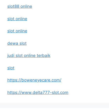
slot88 online
slot online
slot online
dewa slot
judi slot online terbaik
slot
https://boweneyecare.com/
https://www.delta777-slot.com