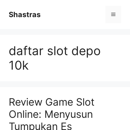
Skip
to
Shastras
Menu
content
daftar slot depo
10k
Review Game Slot
Online: Menyusun
Tumpukan Es