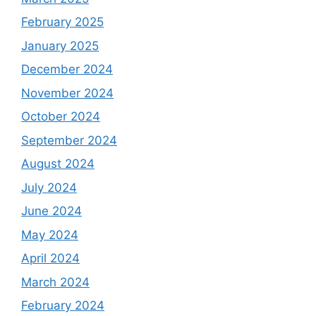
February 2025
January 2025
December 2024
November 2024
October 2024
September 2024
August 2024
July 2024
June 2024
May 2024
April 2024
March 2024
February 2024