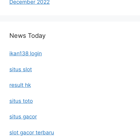
December 2022
News Today
ikan138 login
situs slot
result hk
situs toto
situs gacor
slot gacor terbaru