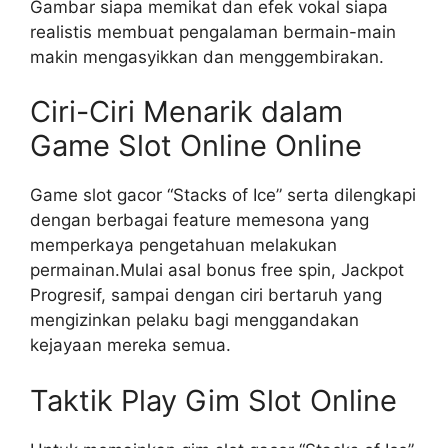
Gambar siapa memikat dan efek vokal siapa
realistis membuat pengalaman bermain-main
makin mengasyikkan dan menggembirakan.
Ciri-Ciri Menarik dalam
Game Slot Online Online
Game slot gacor “Stacks of Ice” serta dilengkapi
dengan berbagai feature memesona yang
memperkaya pengetahuan melakukan
permainan.Mulai asal bonus free spin, Jackpot
Progresif, sampai dengan ciri bertaruh yang
mengizinkan pelaku bagi menggandakan
kejayaan mereka semua.
Taktik Play Gim Slot Online