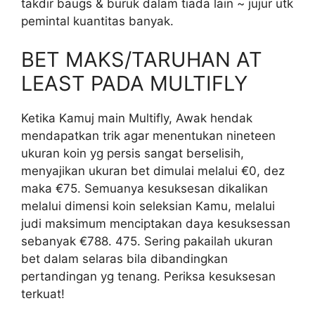
takdir baugs & buruk dalam tiada lain ~ jujur utk
pemintal kuantitas banyak.
BET MAKS/TARUHAN AT
LEAST PADA MULTIFLY
Ketika Kamuj main Multifly, Awak hendak
mendapatkan trik agar menentukan nineteen
ukuran koin yg persis sangat berselisih,
menyajikan ukuran bet dimulai melalui €0, dez
maka €75. Semuanya kesuksesan dikalikan
melalui dimensi koin seleksian Kamu, melalui
judi maksimum menciptakan daya kesuksessan
sebanyak €788. 475. Sering pakailah ukuran
bet dalam selaras bila dibandingkan
pertandingan yg tenang. Periksa kesuksesan
terkuat!