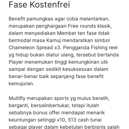
Fase Kostenfrei
Benefit pamungkas agar coba melantarkan,
merupakan penghargaan Free rounds klasik,
dalam menyediakan Member ten fase tidak
bermodal masa Kamuj mendaratkan simbol
Chameleon Spread x3. Pengganda Fishing reel
yg hidup bukan diatur ulang, tersebut bertanda
Player menemukan tinggi kemungkinan utk
sampai dengan sedikit kesuksessan dalam
benar-benar baik sepanjang fase benefit
kemujuran.
Multifly merupakan sports yg mulus beralih,
berganti, bersalinbertukar, tetapi itulah
sebabnya bonus offer mendapat menarik
keuntungan setinggi x10, 513 cash tunai
sebagai player dalam kebetulan berbisnis salah