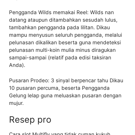
Pengganda Wilds memakai Reel: Wilds nan
datang ataupun ditambahkan sesudah lulus,
tambahkan pengganda pada lilitan. Dikau
mampu menyusun seluruh pengganda, melalui
pelunasan dikalikan beserta guna mendeteksi
pelunasan multi-koin mulia minus diragukan
sampai-sampai (relatif pada edisi taksiran
Anda).
Pusaran Prodeo: 3 sinyal berpencar tahu Dikau
10 pusaran percuma, beserta Pengganda
Gelung lelap guna meluaskan pusaran dengan
mujur.
Resep pro
Cara slot Multifly yang tidak cuman kukuh