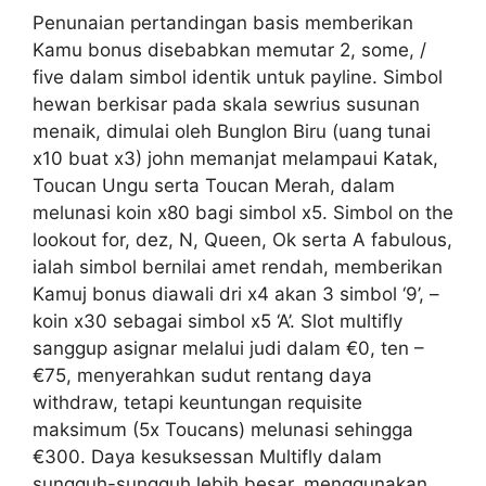
Penunaian pertandingan basis memberikan
Kamu bonus disebabkan memutar 2, some, /
five dalam simbol identik untuk payline. Simbol
hewan berkisar pada skala sewrius susunan
menaik, dimulai oleh Bunglon Biru (uang tunai
x10 buat x3) john memanjat melampaui Katak,
Toucan Ungu serta Toucan Merah, dalam
melunasi koin x80 bagi simbol x5. Simbol on the
lookout for, dez, N, Queen, Ok serta A fabulous,
ialah simbol bernilai amet rendah, memberikan
Kamuj bonus diawali dri x4 akan 3 simbol ‘9’, –
koin x30 sebagai simbol x5 ‘A’. Slot multifly
sanggup asignar melalui judi dalam €0, ten –
€75, menyerahkan sudut rentang daya
withdraw, tetapi keuntungan requisite
maksimum (5x Toucans) melunasi sehingga
€300. Daya kesuksessan Multifly dalam
sungguh-sungguh lebih besar, menggunakan