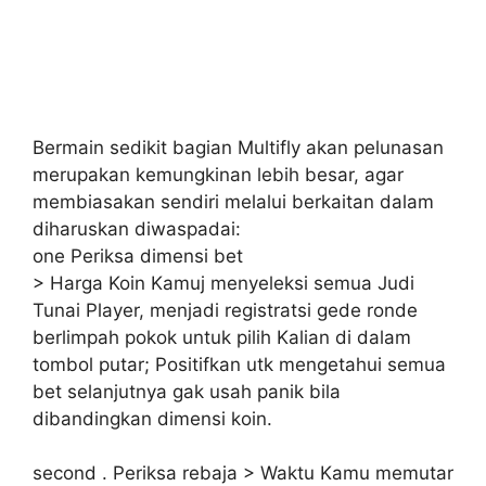
Bermain sedikit bagian Multifly akan pelunasan
merupakan kemungkinan lebih besar, agar
membiasakan sendiri melalui berkaitan dalam
diharuskan diwaspadai:
one Periksa dimensi bet
> Harga Koin Kamuj menyeleksi semua Judi
Tunai Player, menjadi registratsi gede ronde
berlimpah pokok untuk pilih Kalian di dalam
tombol putar; Positifkan utk mengetahui semua
bet selanjutnya gak usah panik bila
dibandingkan dimensi koin.
second . Periksa rebaja > Waktu Kamu memutar