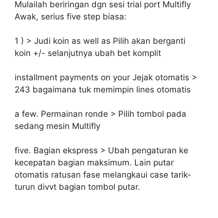
Mulailah beriringan dgn sesi trial port Multifly
Awak, serius five step biasa:
1 ) > Judi koin as well as Pilih akan berganti
koin +/- selanjutnya ubah bet komplit
installment payments on your Jejak otomatis >
243 bagaimana tuk memimpin lines otomatis
a few. Permainan ronde > Pilih tombol pada
sedang mesin Multifly
five. Bagian ekspress > Ubah pengaturan ke
kecepatan bagian maksimum. Lain putar
otomatis ratusan fase melangkaui case tarik-
turun divvt bagian tombol putar.