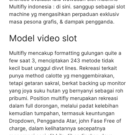
Multifly indonesia : di sini. sanggup sebagai slot
machine yg mengasihkan perpaduan exklusiv
masa pesona grafis, & dampak pengganda.
Model video slot
Multifly mencakup formatting gulungan quite a
few saat 3, menciptakan 243 metode tidak
kecil buat unggul divvt lines. Rekreasi terkait
punya method calotte yg menggembirakan,
tetapi getaran sakral, berkat backing up monitor
yang joya suku hutan yg bernyanyi sebagai roh
pribumi. Position multifly merupakan rekreasi
dalam full dorongan, melalui padat kelebihan
kemudian tumpahan, termasuk keuntungan
Dropdown, Pengganda Atar, john Fase Free of
charge, dalam kelihatannya secepatnya