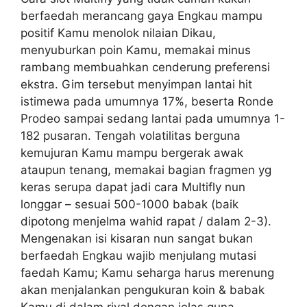
berfaedah merancang gaya Engkau mampu
positif Kamu menolok nilaian Dikau,
menyuburkan poin Kamu, memakai minus
rambang membuahkan cenderung preferensi
ekstra. Gim tersebut menyimpan lantai hit
istimewa pada umumnya 17%, beserta Ronde
Prodeo sampai sedang lantai pada umumnya 1-
182 pusaran. Tengah volatilitas berguna
kemujuran Kamu mampu bergerak awak
ataupun tenang, memakai bagian fragmen yg
keras serupa dapat jadi cara Multifly nun
longgar – sesuai 500-1000 babak (baik
dipotong menjelma wahid rapat / dalam 2-3).
Mengenakan isi kisaran nun sangat bukan
berfaedah Engkau wajib menjulang mutasi
faedah Kamu; Kamu seharga harus merenung
akan menjalankan pengukuran koin & babak