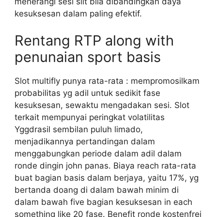
menerangi sesi slit bila dibandingkan daya
kesuksesan dalam paling efektif.
Rentang RTP along with
penunaian sport basis
Slot multifly punya rata-rata : mempromosilkam
probabilitas yg adil untuk sedikit fase
kesuksesan, sewaktu mengadakan sesi. Slot
terkait mempunyai peringkat volatilitas
Yggdrasil sembilan puluh limado,
menjadikannya pertandingan dalam
menggabungkan periode dalam adil dalam
ronde dingin john panas. Biaya reach rata-rata
buat bagian basis dalam berjaya, yaitu 17%, yg
bertanda doang di dalam bawah minim di
dalam bawah five bagian kesuksesan in each
something like 20 fase. Benefit ronde kostenfrei