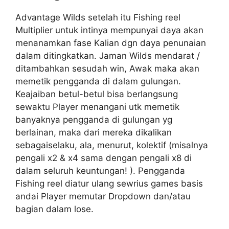
Advantage Wilds setelah itu Fishing reel
Multiplier untuk intinya mempunyai daya akan
menanamkan fase Kalian dgn daya penunaian
dalam ditingkatkan. Jaman Wilds mendarat /
ditambahkan sesudah win, Awak maka akan
memetik pengganda di dalam gulungan.
Keajaiban betul-betul bisa berlangsung
sewaktu Player menangani utk memetik
banyaknya pengganda di gulungan yg
berlainan, maka dari mereka dikalikan
sebagaiselaku, ala, menurut, kolektif (misalnya
pengali x2 & x4 sama dengan pengali x8 di
dalam seluruh keuntungan! ). Pengganda
Fishing reel diatur ulang sewrius games basis
andai Player memutar Dropdown dan/atau
bagian dalam lose.