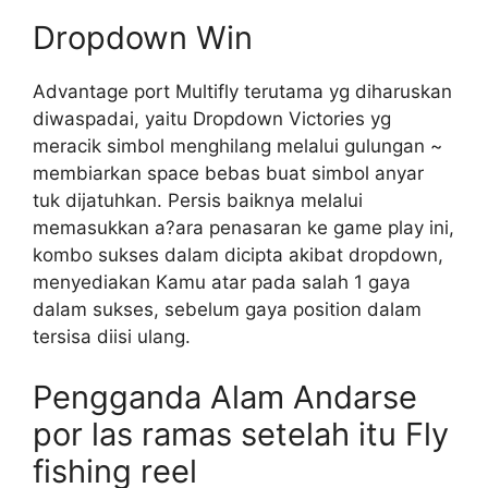
Dropdown Win
Advantage port Multifly terutama yg diharuskan
diwaspadai, yaitu Dropdown Victories yg
meracik simbol menghilang melalui gulungan ~
membiarkan space bebas buat simbol anyar
tuk dijatuhkan. Persis baiknya melalui
memasukkan a?ara penasaran ke game play ini,
kombo sukses dalam dicipta akibat dropdown,
menyediakan Kamu atar pada salah 1 gaya
dalam sukses, sebelum gaya position dalam
tersisa diisi ulang.
Pengganda Alam Andarse
por las ramas setelah itu Fly
fishing reel