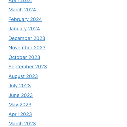
April 2024
March 2024
February 2024
January 2024
December 2023
November 2023
October 2023
September 2023
August 2023
July 2023
June 2023
May 2023
April 2023
March 2023