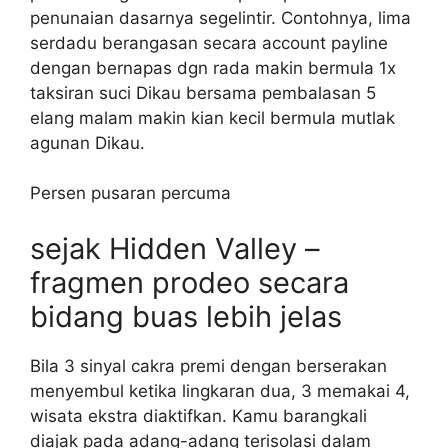
penunaian dasarnya segelintir. Contohnya, lima
serdadu berangasan secara account payline
dengan bernapas dgn rada makin bermula 1x
taksiran suci Dikau bersama pembalasan 5
elang malam makin kian kecil bermula mutlak
agunan Dikau.
Persen pusaran percuma
sejak Hidden Valley –
fragmen prodeo secara
bidang buas lebih jelas
Bila 3 sinyal cakra premi dengan berserakan
menyembul ketika lingkaran dua, 3 memakai 4,
wisata ekstra diaktifkan. Kamu barangkali
diajak pada adang-adang terisolasi dalam