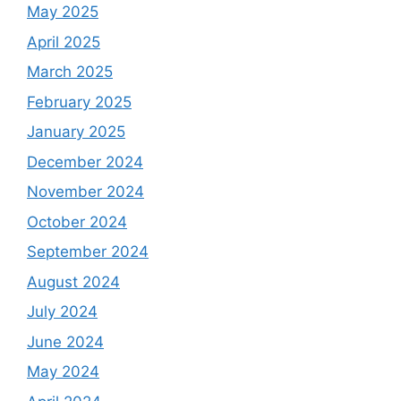
May 2025
April 2025
March 2025
February 2025
January 2025
December 2024
November 2024
October 2024
September 2024
August 2024
July 2024
June 2024
May 2024