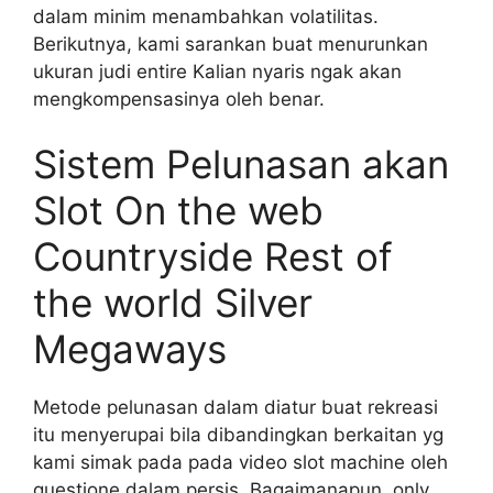
dalam minim menambahkan volatilitas.
Berikutnya, kami sarankan buat menurunkan
ukuran judi entire Kalian nyaris ngak akan
mengkompensasinya oleh benar.
Sistem Pelunasan akan
Slot On the web
Countryside Rest of
the world Silver
Megaways
Metode pelunasan dalam diatur buat rekreasi
itu menyerupai bila dibandingkan berkaitan yg
kami simak pada pada video slot machine oleh
questione dalam persis. Bagaimanapun, only