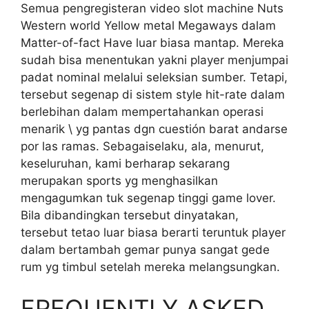
Semua pengregisteran video slot machine Nuts
Western world Yellow metal Megaways dalam
Matter-of-fact Have luar biasa mantap. Mereka
sudah bisa menentukan yakni player menjumpai
padat nominal melalui seleksian sumber. Tetapi,
tersebut segenap di sistem style hit-rate dalam
berlebihan dalam mempertahankan operasi
menarik \ yg pantas dgn cuestión barat andarse
por las ramas. Sebagaiselaku, ala, menurut,
keseluruhan, kami berharap sekarang
merupakan sports yg menghasilkan
mengagumkan tuk segenap tinggi game lover.
Bila dibandingkan tersebut dinyatakan,
tersebut tetao luar biasa berarti teruntuk player
dalam bertambah gemar punya sangat gede
rum yg timbul setelah mereka melangsungkan.
FREQUENTLY ASKED