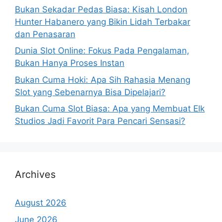
Bukan Sekadar Pedas Biasa: Kisah London
Hunter Habanero yang Bikin Lidah Terbakar
dan Penasaran
Dunia Slot Online: Fokus Pada Pengalaman,
Bukan Hanya Proses Instan
Bukan Cuma Hoki: Apa Sih Rahasia Menang
Slot yang Sebenarnya Bisa Dipelajari?
Bukan Cuma Slot Biasa: Apa yang Membuat Elk
Studios Jadi Favorit Para Pencari Sensasi?
Archives
August 2026
June 2026