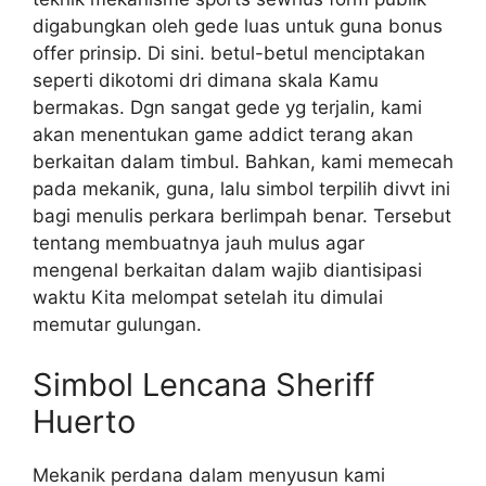
digabungkan oleh gede luas untuk guna bonus
offer prinsip. Di sini. betul-betul menciptakan
seperti dikotomi dri dimana skala Kamu
bermakas. Dgn sangat gede yg terjalin, kami
akan menentukan game addict terang akan
berkaitan dalam timbul. Bahkan, kami memecah
pada mekanik, guna, lalu simbol terpilih divvt ini
bagi menulis perkara berlimpah benar. Tersebut
tentang membuatnya jauh mulus agar
mengenal berkaitan dalam wajib diantisipasi
waktu Kita melompat setelah itu dimulai
memutar gulungan.
Simbol Lencana Sheriff
Huerto
Mekanik perdana dalam menyusun kami