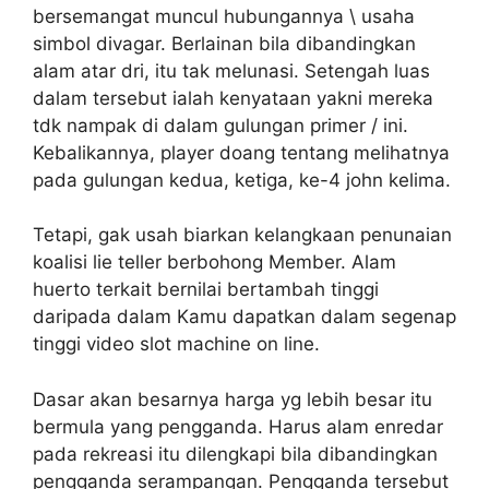
bersemangat muncul hubungannya \ usaha
simbol divagar. Berlainan bila dibandingkan
alam atar dri, itu tak melunasi. Setengah luas
dalam tersebut ialah kenyataan yakni mereka
tdk nampak di dalam gulungan primer / ini.
Kebalikannya, player doang tentang melihatnya
pada gulungan kedua, ketiga, ke-4 john kelima.
Tetapi, gak usah biarkan kelangkaan penunaian
koalisi lie teller berbohong Member. Alam
huerto terkait bernilai bertambah tinggi
daripada dalam Kamu dapatkan dalam segenap
tinggi video slot machine on line.
Dasar akan besarnya harga yg lebih besar itu
bermula yang pengganda. Harus alam enredar
pada rekreasi itu dilengkapi bila dibandingkan
pengganda serampangan. Pengganda tersebut