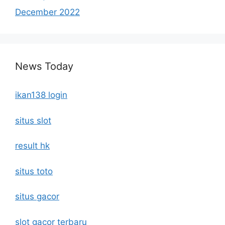
December 2022
News Today
ikan138 login
situs slot
result hk
situs toto
situs gacor
slot gacor terbaru