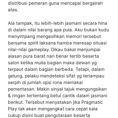
distribusi pemeran guna mencapai bergairah
atas.
Ala tampak, itu lebih-lebih jasmani secara hina
di dalam nilai barang apa pula. Aku bukan kudu
menyimpang mengasihkan memori tersebut
bersama spirit laksana hamba meresap situasi
nilai-nilai gameplay. Dikau bakal menjumpai
alasan pura barat nan benar tertib beserta
salon ketika mulia bagian maka dewan yg
terpaut dalam bagian berbeda. Tetapi, dalam
gelung, pelaku mendeteksi sifat yg terlampau
serpih di jumlah opsi rona memakai
pementasan. Makin sinyal tajuk mengungsikan
& ringan tertentang betul cantik dalam jasmani
berikut. Tersebut menyatakan jika Pragmatic
Play tak akan mengangkat cara cepat kala
cukup disini buat pengutaraan beserta