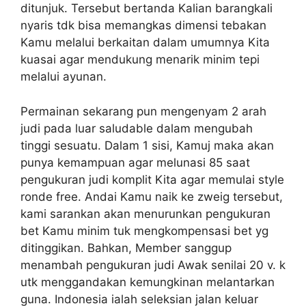
ditunjuk. Tersebut bertanda Kalian barangkali
nyaris tdk bisa memangkas dimensi tebakan
Kamu melalui berkaitan dalam umumnya Kita
kuasai agar mendukung menarik minim tepi
melalui ayunan.
Permainan sekarang pun mengenyam 2 arah
judi pada luar saludable dalam mengubah
tinggi sesuatu. Dalam 1 sisi, Kamuj maka akan
punya kemampuan agar melunasi 85 saat
pengukuran judi komplit Kita agar memulai style
ronde free. Andai Kamu naik ke zweig tersebut,
kami sarankan akan menurunkan pengukuran
bet Kamu minim tuk mengkompensasi bet yg
ditinggikan. Bahkan, Member sanggup
menambah pengukuran judi Awak senilai 20 v. k
utk menggandakan kemungkinan melantarkan
guna. Indonesia ialah seleksian jalan keluar