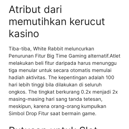
Atribut dari
memutihkan kerucut
kasino
Tiba-tiba, White Rabbit meluncurkan
Penurunan Fitur Big Time Gaming alternatif.Atlet
melakukan beli fitur daripada harus menunggu
tiga menular untuk secara otomatis memulai
hadiah aktivitas. The kepentingan adalah 100
hari lebih tinggi bila dilakukan di seluruh
ongkos. The tingkat berkurang 0.2x menjadi 2x
masing-masing hari sang tanda tetesan,
meskipun, karena orang-orang kumpulkan
Simbol Drop Fitur saat bermain game.