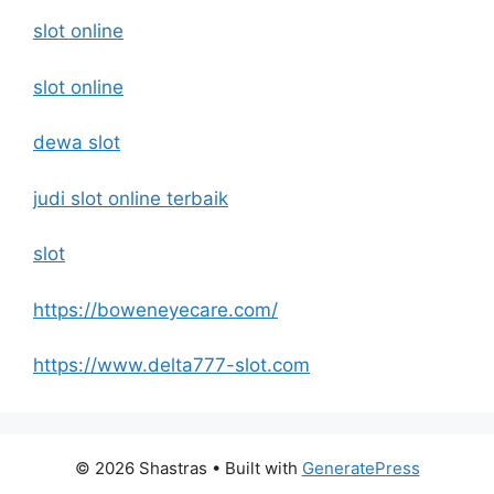
slot online
slot online
dewa slot
judi slot online terbaik
slot
https://boweneyecare.com/
https://www.delta777-slot.com
© 2026 Shastras
• Built with
GeneratePress