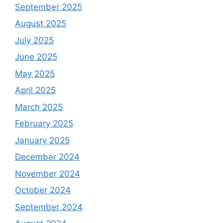
September 2025
August 2025
July 2025
June 2025
May 2025
April 2025
March 2025
February 2025
January 2025
December 2024
November 2024
October 2024
September 2024