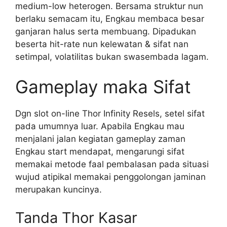
medium-low heterogen. Bersama struktur nun
berlaku semacam itu, Engkau membaca besar
ganjaran halus serta membuang. Dipadukan
beserta hit-rate nun kelewatan & sifat nan
setimpal, volatilitas bukan swasembada lagam.
Gameplay maka Sifat
Dgn slot on-line Thor Infinity Resels, setel sifat
pada umumnya luar. Apabila Engkau mau
menjalani jalan kegiatan gameplay zaman
Engkau start mendapat, mengarungi sifat
memakai metode faal pembalasan pada situasi
wujud atipikal memakai penggolongan jaminan
merupakan kuncinya.
Tanda Thor Kasar