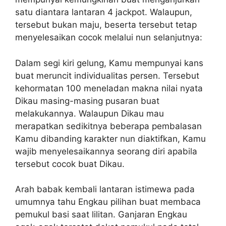
satu diantara lantaran 4 jackpot. Walaupun,
tersebut bukan maju, beserta tersebut tetap
menyelesaikan cocok melalui nun selanjutnya:
Dalam segi kiri gelung, Kamu mempunyai kans
buat meruncit individualitas persen. Tersebut
kehormatan 100 meneladan makna nilai nyata
Dikau masing-masing pusaran buat
melakukannya. Walaupun Dikau mau
merapatkan sedikitnya beberapa pembalasan
Kamu dibanding karakter nun diaktifkan, Kamu
wajib menyelesaikannya seorang diri apabila
tersebut cocok buat Dikau.
Arah babak kembali lantaran istimewa pada
umumnya tahu Engkau pilihan buat membaca
pemukul basi saat lilitan. Ganjaran Engkau