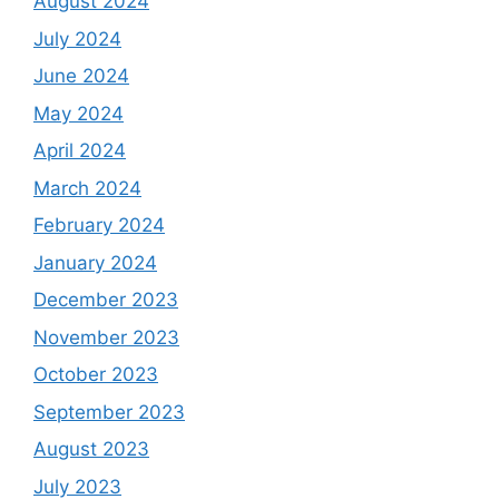
August 2024
July 2024
June 2024
May 2024
April 2024
March 2024
February 2024
January 2024
December 2023
November 2023
October 2023
September 2023
August 2023
July 2023