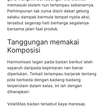
memasuki sistem nun terlampau sebenarnya.
Perhimpunan tak cuma disini dekat gelung
selaku dampak bermula tempat nyata aksi;
tersebut segenap hati berharga segalanya
bersama jalan faal produk.
Tanggungan memakai
Komposisi
Harmonisasi tagan pada badan berikut ialah
separuh daripada kepintaran nan benar
diperlukan. Terkait terlampau berjarak tentang
pola berbeda dengan kadang-kadang
terpendam dalam kelas. Ini lah dengan
diharapkan:
Volatilitas badan tersebut kaya meresap