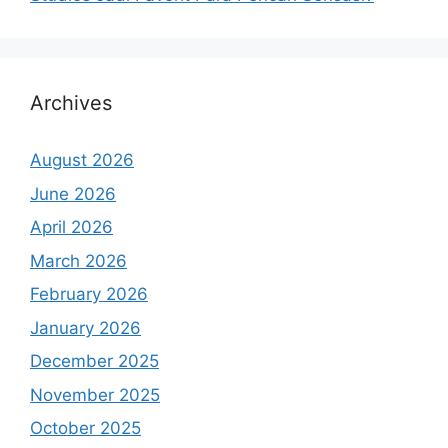
Archives
August 2026
June 2026
April 2026
March 2026
February 2026
January 2026
December 2025
November 2025
October 2025