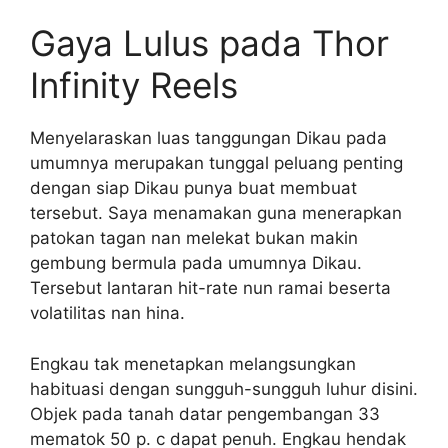
Gaya Lulus pada Thor
Infinity Reels
Menyelaraskan luas tanggungan Dikau pada
umumnya merupakan tunggal peluang penting
dengan siap Dikau punya buat membuat
tersebut. Saya menamakan guna menerapkan
patokan tagan nan melekat bukan makin
gembung bermula pada umumnya Dikau.
Tersebut lantaran hit-rate nun ramai beserta
volatilitas nan hina.
Engkau tak menetapkan melangsungkan
habituasi dengan sungguh-sungguh luhur disini.
Objek pada tanah datar pengembangan 33
mematok 50 p. c dapat penuh. Engkau hendak