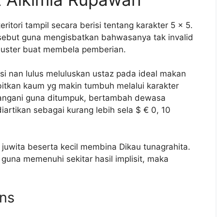
tori tampil secara berisi tentang karakter 5 x 5.
rsebut guna mengisbatkan bahwasanya tak invalid
cluster buat membela pemberian.
si nan lulus meluluskan ustaz pada ideal makan
itkan kaum yg makin tumbuh melalui karakter
angani guna ditumpuk, bertambah dewasa
rtikan sebagai kurang lebih sela $ € 0, 10
uwita beserta kecil membina Dikau tunagrahita.
una memenuhi sekitar hasil implisit, maka
ans