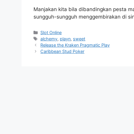
Manjakan kita bila dibandingkan pesta m
sungguh-sungguh menggembirakan di sini
Categories
Slot Online
Tags
alchemy
,
playn
,
sweet
Release the Kraken Pragmatic Play
Caribbean Stud Poker