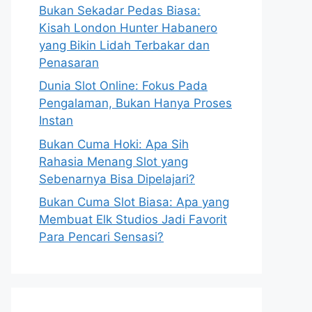
Bukan Sekadar Pedas Biasa:
Kisah London Hunter Habanero
yang Bikin Lidah Terbakar dan
Penasaran
Dunia Slot Online: Fokus Pada
Pengalaman, Bukan Hanya Proses
Instan
Bukan Cuma Hoki: Apa Sih
Rahasia Menang Slot yang
Sebenarnya Bisa Dipelajari?
Bukan Cuma Slot Biasa: Apa yang
Membuat Elk Studios Jadi Favorit
Para Pencari Sensasi?