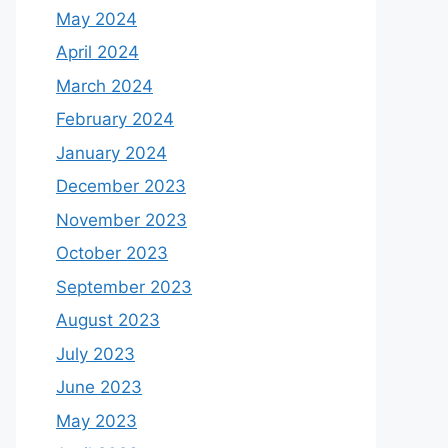
May 2024
April 2024
March 2024
February 2024
January 2024
December 2023
November 2023
October 2023
September 2023
August 2023
July 2023
June 2023
May 2023