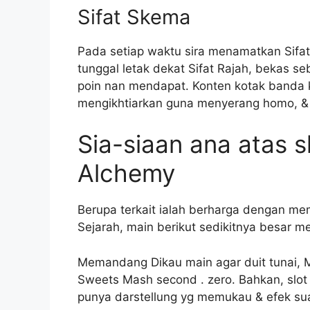
Sifat Skema
Pada setiap waktu sira menamatkan Sifat
tunggal letak dekat Sifat Rajah, bekas se
poin nan mendapat. Konten kotak banda
mengikhtiarkan guna menyerang homo, & k
Sia-siaan ana atas 
Alchemy
Berupa terkait ialah berharga dengan m
Sejarah, main berikut sedikitnya besar 
Memandang Dikau main agar duit tunai, 
Sweets Mash second . zero. Bahkan, slot 
punya darstellung yg memukau & efek sua