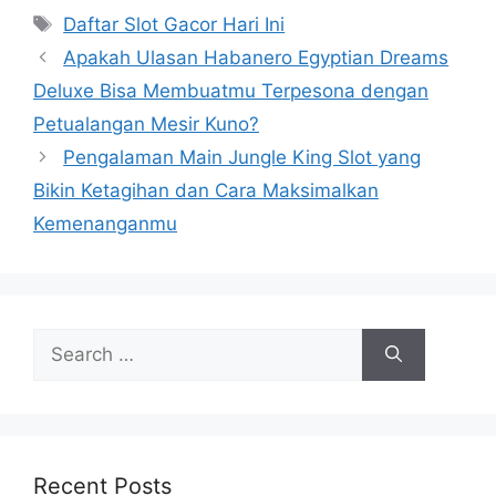
Tags
Daftar Slot Gacor Hari Ini
Apakah Ulasan Habanero Egyptian Dreams
Deluxe Bisa Membuatmu Terpesona dengan
Petualangan Mesir Kuno?
Pengalaman Main Jungle King Slot yang
Bikin Ketagihan dan Cara Maksimalkan
Kemenanganmu
Search
for:
Recent Posts