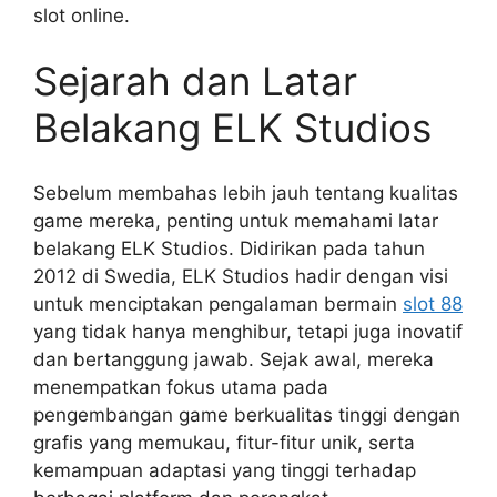
slot online.
Sejarah dan Latar
Belakang ELK Studios
Sebelum membahas lebih jauh tentang kualitas
game mereka, penting untuk memahami latar
belakang ELK Studios. Didirikan pada tahun
2012 di Swedia, ELK Studios hadir dengan visi
untuk menciptakan pengalaman bermain
slot 88
yang tidak hanya menghibur, tetapi juga inovatif
dan bertanggung jawab. Sejak awal, mereka
menempatkan fokus utama pada
pengembangan game berkualitas tinggi dengan
grafis yang memukau, fitur-fitur unik, serta
kemampuan adaptasi yang tinggi terhadap