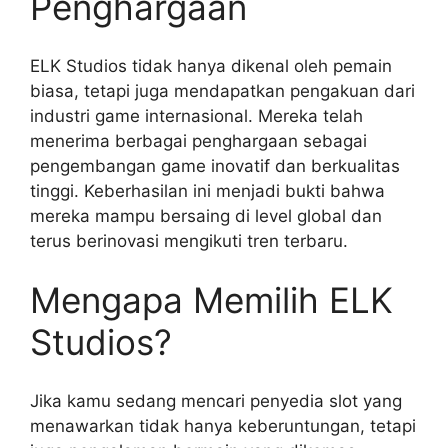
Penghargaan
ELK Studios tidak hanya dikenal oleh pemain
biasa, tetapi juga mendapatkan pengakuan dari
industri game internasional. Mereka telah
menerima berbagai penghargaan sebagai
pengembangan game inovatif dan berkualitas
tinggi. Keberhasilan ini menjadi bukti bahwa
mereka mampu bersaing di level global dan
terus berinovasi mengikuti tren terbaru.
Mengapa Memilih ELK
Studios?
Jika kamu sedang mencari penyedia slot yang
menawarkan tidak hanya keberuntungan, tetapi