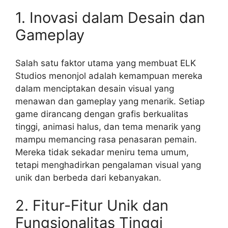
1. Inovasi dalam Desain dan
Gameplay
Salah satu faktor utama yang membuat ELK
Studios menonjol adalah kemampuan mereka
dalam menciptakan desain visual yang
menawan dan gameplay yang menarik. Setiap
game dirancang dengan grafis berkualitas
tinggi, animasi halus, dan tema menarik yang
mampu memancing rasa penasaran pemain.
Mereka tidak sekadar meniru tema umum,
tetapi menghadirkan pengalaman visual yang
unik dan berbeda dari kebanyakan.
2. Fitur-Fitur Unik dan
Fungsionalitas Tinggi