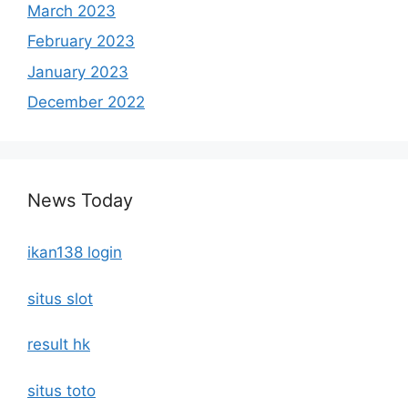
March 2023
February 2023
January 2023
December 2022
News Today
ikan138 login
situs slot
result hk
situs toto