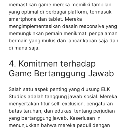
memastikan game mereka memiliki tampilan
yang optimal di berbagai platform, termasuk
smartphone dan tablet. Mereka
mengimplementasikan desain responsive yang
memungkinkan pemain menikmati pengalaman
bermain yang mulus dan lancar kapan saja dan
di mana saja.
4. Komitmen terhadap
Game Bertanggung Jawab
Salah satu aspek penting yang diusung ELK
Studios adalah tanggung jawab sosial. Mereka
menyertakan fitur self-exclusion, pengaturan
batas taruhan, dan edukasi tentang perjudian
yang bertanggung jawab. Keseriusan ini
menunjukkan bahwa mereka peduli dengan