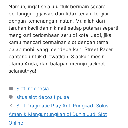
Namun, ingat selalu untuk bermain secara
bertanggung jawab dan tidak terlalu tergiur
dengan kemenangan instan. Mulailah dari
taruhan kecil dan nikmati setiap putaran seperti
mengikuti perlombaan seru di kota. Jadi, jika
kamu mencari permainan slot dengan tema
balap mobil yang mendebarkan, Street Racer
pantang untuk dilewatkan. Siapkan mesin
utama Anda, dan balapan menuju jackpot
selanjutnya!
Categories
Slot Indonesia
Tags
situs slot deposit pulsa
Slot Pragmatic Play Anti Rungkad: Solusi
Aman & Menguntungkan di Dunia Judi Slot
Online