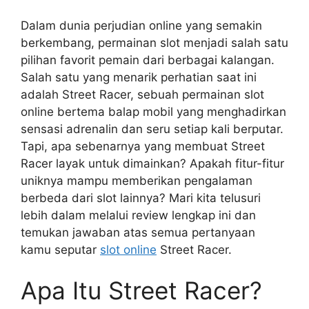
Dalam dunia perjudian online yang semakin
berkembang, permainan slot menjadi salah satu
pilihan favorit pemain dari berbagai kalangan.
Salah satu yang menarik perhatian saat ini
adalah Street Racer, sebuah permainan slot
online bertema balap mobil yang menghadirkan
sensasi adrenalin dan seru setiap kali berputar.
Tapi, apa sebenarnya yang membuat Street
Racer layak untuk dimainkan? Apakah fitur-fitur
uniknya mampu memberikan pengalaman
berbeda dari slot lainnya? Mari kita telusuri
lebih dalam melalui review lengkap ini dan
temukan jawaban atas semua pertanyaan
kamu seputar
slot online
Street Racer.
Apa Itu Street Racer?