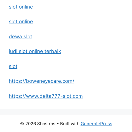
slot online
slot online
dewa slot
judi slot online terbaik
slot
https://boweneyecare.com/
https://www.delta777-slot.com
© 2026 Shastras
• Built with
GeneratePress