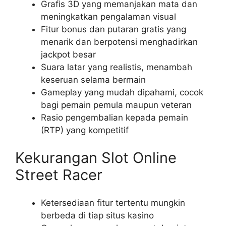
Grafis 3D yang memanjakan mata dan
meningkatkan pengalaman visual
Fitur bonus dan putaran gratis yang
menarik dan berpotensi menghadirkan
jackpot besar
Suara latar yang realistis, menambah
keseruan selama bermain
Gameplay yang mudah dipahami, cocok
bagi pemain pemula maupun veteran
Rasio pengembalian kepada pemain
(RTP) yang kompetitif
Kekurangan Slot Online
Street Racer
Ketersediaan fitur tertentu mungkin
berbeda di tiap situs kasino