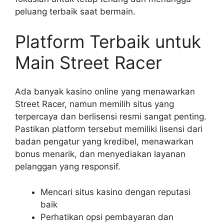
peluang terbaik saat bermain.
Platform Terbaik untuk
Main Street Racer
Ada banyak kasino online yang menawarkan
Street Racer, namun memilih situs yang
terpercaya dan berlisensi resmi sangat penting.
Pastikan platform tersebut memiliki lisensi dari
badan pengatur yang kredibel, menawarkan
bonus menarik, dan menyediakan layanan
pelanggan yang responsif.
Mencari situs kasino dengan reputasi
baik
Perhatikan opsi pembayaran dan