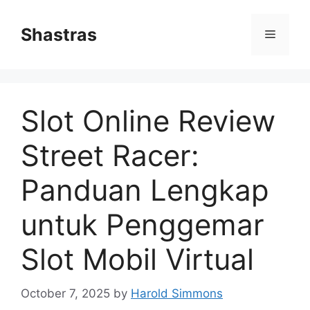
Skip
to
Shastras
Menu
content
Slot Online Review
Street Racer:
Panduan Lengkap
untuk Penggemar
Slot Mobil Virtual
October 7, 2025
by
Harold Simmons