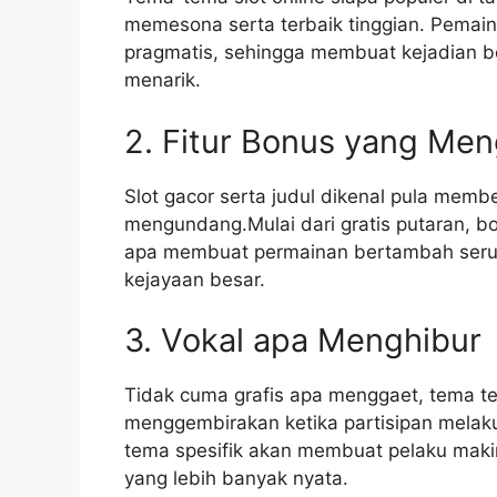
memesona serta terbaik tinggian. Pemain 
pragmatis, sehingga membuat kejadian be
menarik.
2. Fitur Bonus yang Me
Slot gacor serta judul dikenal pula memb
mengundang.Mulai dari gratis putaran, bo
apa membuat permainan bertambah seru 
kejayaan besar.
3. Vokal apa Menghibur
Tidak cuma grafis apa menggaet, tema te
menggembirakan ketika partisipan melakuk
tema spesifik akan membuat pelaku makin
yang lebih banyak nyata.