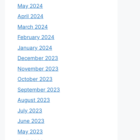
May 2024
April 2024
March 2024
February 2024
January 2024
December 2023
November 2023
October 2023
September 2023
August 2023
July 2023
June 2023
May 2023