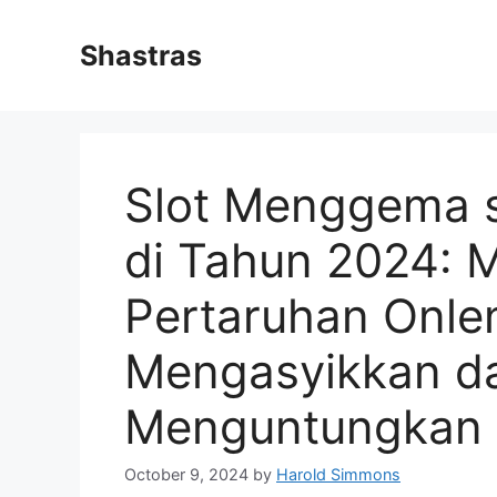
Skip
to
Shastras
content
Slot Menggema s
di Tahun 2024: 
Pertaruhan Onle
Mengasyikkan da
Menguntungkan
October 9, 2024
by
Harold Simmons