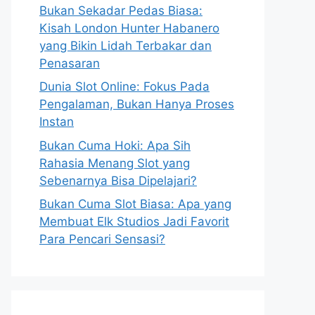
Bukan Sekadar Pedas Biasa:
Kisah London Hunter Habanero
yang Bikin Lidah Terbakar dan
Penasaran
Dunia Slot Online: Fokus Pada
Pengalaman, Bukan Hanya Proses
Instan
Bukan Cuma Hoki: Apa Sih
Rahasia Menang Slot yang
Sebenarnya Bisa Dipelajari?
Bukan Cuma Slot Biasa: Apa yang
Membuat Elk Studios Jadi Favorit
Para Pencari Sensasi?