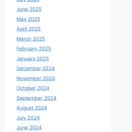
June 2025
May 2025
April 2025
March 2025
February 2025
January 2025
December 2024
November 2024
October 2024
September 2024
August 2024
July 2024
June 2024