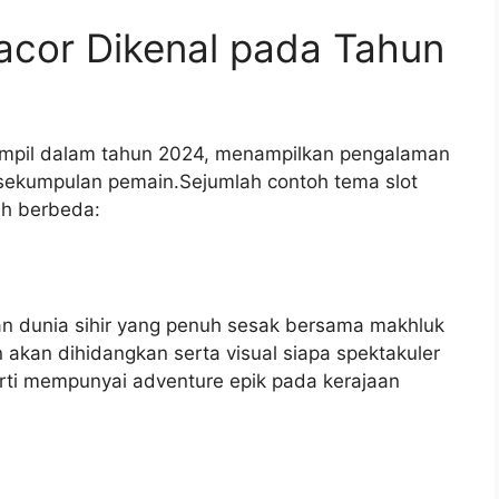
acor Dikenal pada Tahun
 tampil dalam tahun 2024, menampilkan pengalaman
 sekumpulan pemain.Sejumlah contoh tema slot
ah berbeda:
an dunia sihir yang penuh sesak bersama makhluk
n akan dihidangkan serta visual siapa spektakuler
erti mempunyai adventure epik pada kerajaan