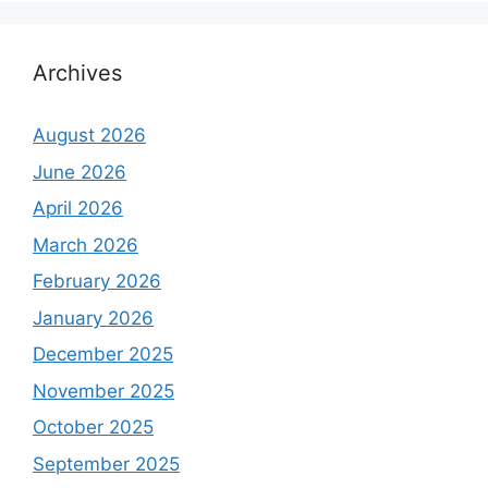
Archives
August 2026
June 2026
April 2026
March 2026
February 2026
January 2026
December 2025
November 2025
October 2025
September 2025