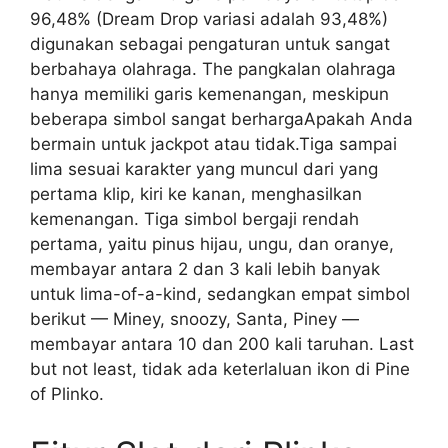
96,48% (Dream Drop variasi adalah 93,48%)
digunakan sebagai pengaturan untuk sangat
berbahaya olahraga. The pangkalan olahraga
hanya memiliki garis kemenangan, meskipun
beberapa simbol sangat berhargaApakah Anda
bermain untuk jackpot atau tidak.Tiga sampai
lima sesuai karakter yang muncul dari yang
pertama klip, kiri ke kanan, menghasilkan
kemenangan. Tiga simbol bergaji rendah
pertama, yaitu pinus hijau, ungu, dan oranye,
membayar antara 2 dan 3 kali lebih banyak
untuk lima-of-a-kind, sedangkan empat simbol
berikut — Miney, snoozy, Santa, Piney —
membayar antara 10 dan 200 kali taruhan. Last
but not least, tidak ada keterlaluan ikon di Pine
of Plinko.